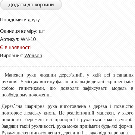
Додати до корзини
Повідомити другу
Одиниця виміру:
шт.
Артикул:
WN-10
Є в наявності
Виробник:
Worison
Манекен руки людини дерев`яний, у якій всі з`єднання
рухливі. У місцях вигину фаланги пальців деталі скріплені між
собою гвинтиками, що дозволяє зафіксувати модель в
необхідному положенні.
Дерев`яна шарнірна рука виготовлена ​​з дерева і повністю
повторює людську кисть. Це реалістичний манекен, у якого
повністю збережені всі пропорції і рухається кожен суглоб.
Завдяки такій рухливості, рука може приймати будь-які форми.
Рука-манекен виготовлена ​​з деревини і гладко відполірована.