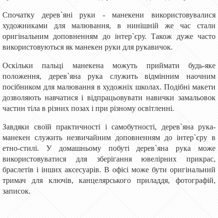
Спочатку дерев`яні руки - манекени використовувалися
художниками для малювання, в нинішній же час стали
оригінальним доповненням до інтер`єру. Також дуже часто
використовуються як манекен руки для рукавичок.
Оскільки пальці манекена можуть приймати будь-яке
положення, дерев`яна рука служить відмінним наочним
посібником для малювання в художніх школах. Подібні макети
дозволяють навчатися і відпрацьовувати навички замальовок
частин тіла в різних позах і при різному освітленні.
Завдяки своїй практичності і самобутності, дерев`яна рука-
манекен служить незвичайним доповненням до інтер`єру в
етно-стилі. У домашньому побуті дерев`яна рука може
використовуватися для зберігання ювелірних прикрас,
браслетів і інших аксесуарів. В офісі може бути оригінальний
тримач для ключів, канцелярського приладдя, фотографій,
записок.