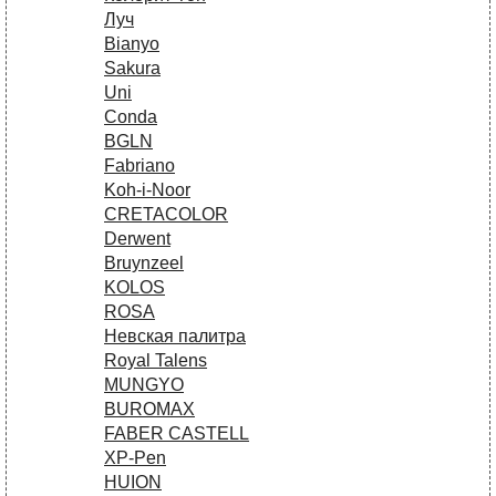
Луч
Bianyo
Sakura
Uni
Conda
BGLN
Fabriano
Koh-i-Noor
CRETACOLOR
Derwent
Bruynzeel
KOLOS
ROSA
Невская палитра
Royal Talens
MUNGYO
BUROMAX
FABER CASTELL
XP-Pen
HUION