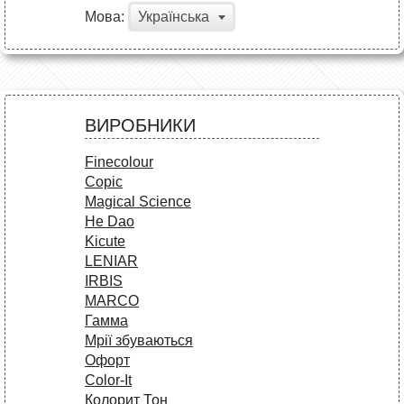
Мова:
Українська
ВИРОБНИКИ
Finecolour
Copic
Magical Science
He Dao
Kicute
LENIAR
IRBIS
MARCO
Гамма
Мрії збуваються
Офорт
Сolor-It
Колорит Тон