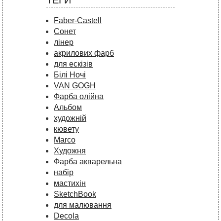
ТЕГИ
Faber-Castell
Сонет
лінер
акрилових фарб
для ескізів
Білі Ночі
VAN GOGH
Фарба олійна
Альбом
художній
кювету
Marco
Художня
Фарба акварельна
набір
мастихін
SketchBook
для малювання
Decola