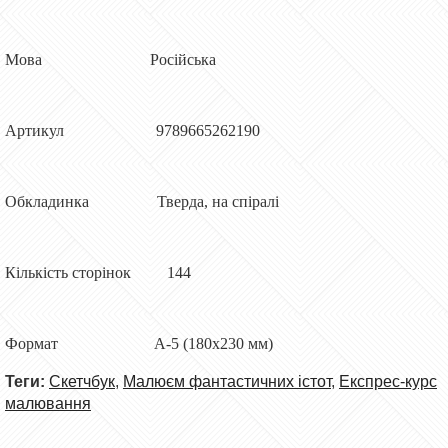
Мова Російська
Артикул 9789665262190
Обкладинка Тверда, на спіралі
Кількість сторінок 144
Формат А-5 (180x230 мм)
Теги:
Скетчбук
,
Малюєм фантастичних істот
,
Експрес-курс
малювання