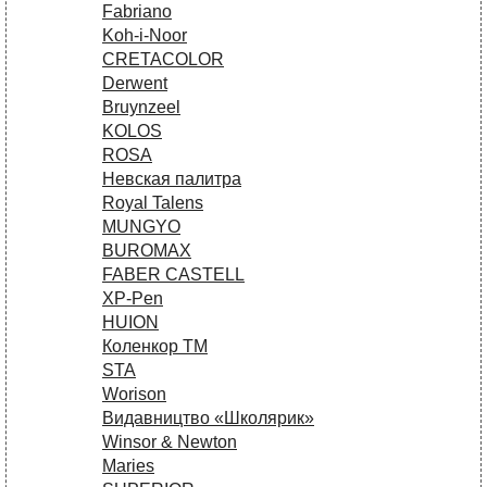
Fabriano
Koh-i-Noor
CRETACOLOR
Derwent
Bruynzeel
KOLOS
ROSA
Невская палитра
Royal Talens
MUNGYO
BUROMAX
FABER CASTELL
XP-Pen
HUION
Коленкор ТМ
STA
Worison
Видавництво «Школярик»
Winsor & Newton
Maries