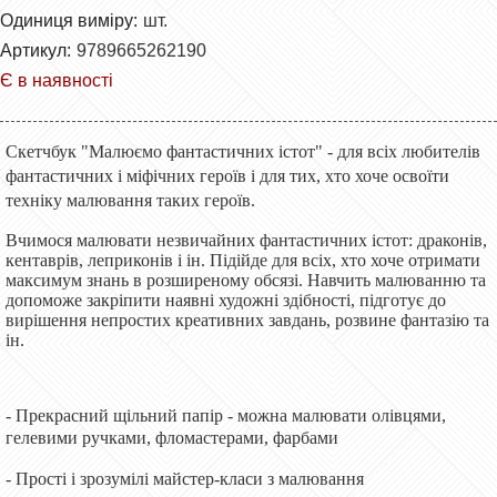
Одиниця виміру:
шт.
Артикул:
9789665262190
Є в наявності
Скетчбук "Малюємо фантастичних істот" - для всіх любителів
фантастичних і міфічних героїв і для тих, хто хоче освоїти
техніку малювання таких героїв.
Вчимося малювати незвичайних фантастичних істот: драконів,
кентаврів, леприконів і ін. Підійде для всіх, хто хоче отримати
максимум знань в розширеному обсязі. Навчить малюванню та
допоможе закріпити наявні художні здібності, підготує до
вирішення непростих креативних завдань, розвине фантазію та
ін.
- Прекрасний щільний папір - можна малювати олівцями,
гелевими ручками, фломастерами, фарбами
- Прості і зрозумілі майстер-класи з малювання