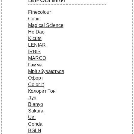
ВИРОБНИКИ
Finecolour
Copic
Magical Science
He Dao
Kicute
LENIAR
IRBIS
MARCO
Гамма
Мрії збуваються
Офорт
Сolor-It
Колорит Тон
Луч
Bianyo
Sakura
Uni
Conda
BGLN