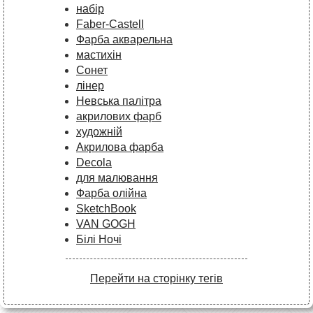
набір
Faber-Castell
Фарба акварельна
мастихін
Сонет
лінер
Невська палітра
акрилових фарб
художній
Акрилова фарба
Decola
для малювання
Фарба олійна
SketchBook
VAN GOGH
Білі Ночі
Перейти на сторінку тегів