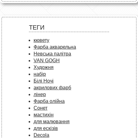
ТЕГИ
кювету
Фарба акварельна
Невська палітра
VAN GOGH
Художня
набір
Білі Ночі
акрилових фарб
лінер
Фарба олійна
Сонет
мастихін
для малювання
для ескізів
Decola