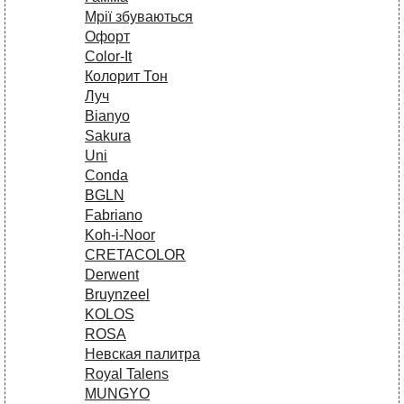
Мрії збуваються
Офорт
Сolor-It
Колорит Тон
Луч
Bianyo
Sakura
Uni
Conda
BGLN
Fabriano
Koh-i-Noor
CRETACOLOR
Derwent
Bruynzeel
KOLOS
ROSA
Невская палитра
Royal Talens
MUNGYO