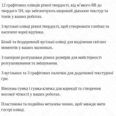
12 графітових олівців різної твердості, від м`якого 8B до
твердого
5H, що забезпечують широкий діапазон текстур та
тонів у ваших роботах.
3 вугільні олівці різної
твердості
, щоб створювати глибокі та
насичені чорні відтінки.
Білий та бездеревний вугільні олівці для виділення світлих
моментів у ваших малюнках.
3 паперові розтушовки різних розмірів для майстерності
розтушовування та змішування.
3 вугільних та 3 графітових палички для додаткової текстурної
гри.
Вінілова гумка і гумка-кл
ячка
для корекції та створення
високої чіткості у ваших роботах.
Пластикова та подвійна металева
чинки
, щоб завжди мати
гострі олівці.