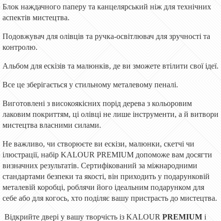
Блок наждачного паперу та канцелярський ніж для технічних
аспектів мистецтва.
Подовжувач для олівців та ручка-освітлювач для зручності та
контролю.
Альбом для ескізів та малюнків, де ви зможете втілити свої ідеї.
Все це зберігається у стильному металевому пеналі.
Виготовлені з високоякісних порід дерева з кольоровим
лаковим покриттям, ці олівці не лише інструменти, а й витвори
мистецтва власними силами.
Не важливо, чи створюєте ви ескізи, малюнки, скетчі чи
ілюстрації, набір KALOUR PREMIUM допоможе вам досягти
визначних результатів. Сертифікований за міжнародними
стандартами безпеки та якості, він приходить у подарунковій
металевій коробці, роблячи його ідеальним подарунком для
себе або для когось, хто поділяє вашу пристрасть до мистецтва.
Відкрийте двері у вашу творчість із KALOUR
PREMIUM
і