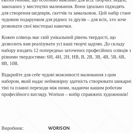
закоханих у мистецтво малювання. Вони ідеально підходять
для створення шедеврів, скетчів та замальовок. Цей набір стане
чудовим подарунком для рідних та друзів – для всіх, хто хоче
розвивати свої мистецькі навички.
Кожен олівець має свій унікальний рівень твердості, що
дозволить вам реалізувати усі ваші творчі задуми. До складу
набору входять 12 попередньо заточених професійних олівців з
різними твердостями: 6H, 4H, 2H, HB, B, 2B, 3B, 4B, 5B, 6B,
8B, 10B.
Відкрийте для себе чудові можливості малювання з цим
набором, який надає неймовірну здатність створювати шикарні
тіні та плавні переходи між ними, надаючи вашим роботам
професійного вигляду. Worison – вибір справжніх художників!
WORISON
Виробник: