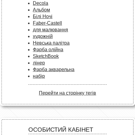
Decola
Альбом
Білі Ночі
Faber-Castell
для малювання
художній
Невська палітра
Фарба олійна
SketchBook
лінер
Фарба акварельна
набір
Перейти на сторінку тегів
ОСОБИСТИЙ КАБІНЕТ