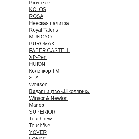
Bruynzeel
KOLOS
ROSA
Невская палитра
Royal Talens
MUNGYO
BUROMAX
FABER CASTELL
XP-Pen
HUION
Коленкор ТМ
STA
Worison
Видавництво «Школярик»
Winsor & Newton
Maries
SUPERIOR
Touchnew
Touchfive
YOVER