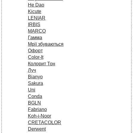
He Dao
Kicute
LENIAR
IRBIS
MARCO
Гамма
Мрії збуваються
Офорт
Сolor-It
Колорит Тон
Луч
Bianyo
Sakura
Uni
Conda
BGLN
Fabriano
Koh-i-Noor
CRETACOLOR
Derwent