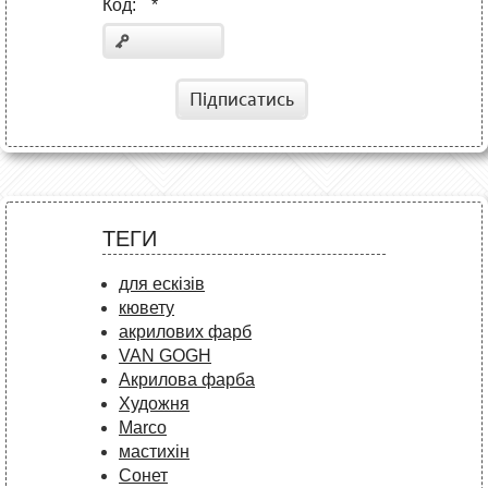
Код:
*
Підписатись
ТЕГИ
для ескізів
кювету
акрилових фарб
VAN GOGH
Акрилова фарба
Художня
Marco
мастихін
Сонет