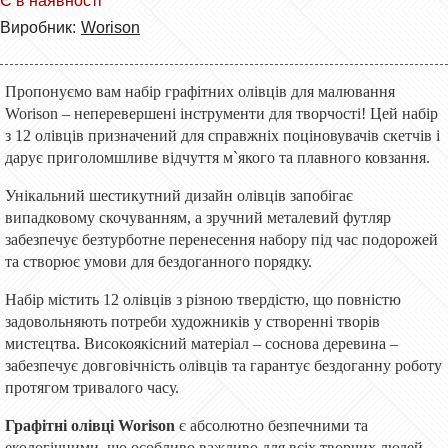
Є в наявності
Виробник:
Worison
Пропонуємо вам набір графітних олівців для малювання
Worison – неперевершені інструменти для творчості! Цей набір
з 12 олівців призначений для справжніх поціновувачів скетчів і
дарує приголомшливе відчуття м`якого та плавного ковзання.
Унікальний шестикутний дизайн олівців запобігає
випадковому скочуванням, а зручний металевий футляр
забезпечує безтурботне перенесення набору під час подорожей
та створює умови для бездоганного порядку.
Набір містить 12 олівців з різною твердістю, що повністю
задовольняють потреби художників у створенні творів
мистецтва. Високоякісний матеріал – соснова деревина –
забезпечує довговічність олівців та гарантує бездоганну роботу
протягом тривалого часу.
Графітні олівці Worison
є абсолютно безпечними та
екологічними, що особливо важливо для всіх творчих людей,