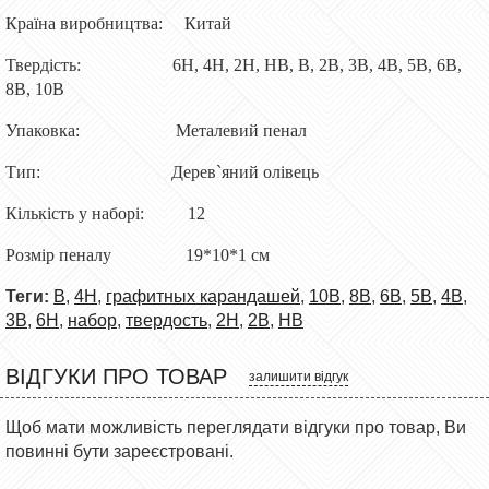
Країна виробництва: Китай
Твердість: 6H, 4H, 2H, HB, B, 2B, 3B, 4B, 5B, 6B,
8B, 10B
Упаковка: Металевий пенал
Тип: Дерев`яний олівець
Кількість у наборі: 12
Розмір пеналу 19*10*1 см
Теги:
B
,
4H
,
графитных карандашей
,
10B
,
8B
,
6B
,
5B
,
4B
,
3B
,
6H
,
набор
,
твердость
,
2H
,
2B
,
HB
ВІДГУКИ ПРО ТОВАР
залишити відгук
Щоб мати можливість переглядати відгуки про товар, Ви
повинні бути зареєстровані.