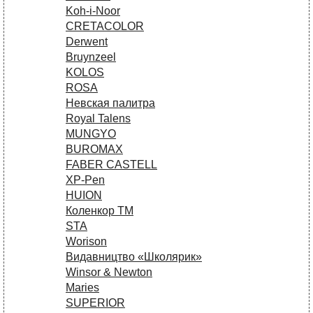
Koh-i-Noor
CRETACOLOR
Derwent
Bruynzeel
KOLOS
ROSA
Невская палитра
Royal Talens
MUNGYO
BUROMAX
FABER CASTELL
XP-Pen
HUION
Коленкор ТМ
STA
Worison
Видавництво «Школярик»
Winsor & Newton
Maries
SUPERIOR