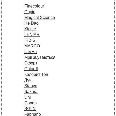
Finecolour
Copic
Magical Science
He Dao
Kicute
LENIAR
IRBIS
MARCO
Гамма
Мрії збуваються
Офорт
Сolor-It
Колорит Тон
Луч
Bianyo
Sakura
Uni
Conda
BGLN
Fabriano