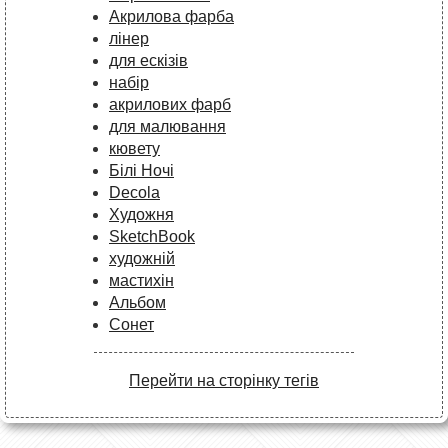
Акрилова фарба
лінер
для ескізів
набір
акрилових фарб
для малювання
кювету
Білі Ночі
Decola
Художня
SketchBook
художній
мастихін
Альбом
Сонет
Перейти на сторінку тегів