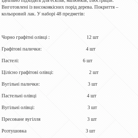
Ідеально підходять для ескізів, малюнків, ілюстрацій.
Виготовлені із високоякісних порід дерева. Покриття –
кольоровий лак. У наборі 48 предметів:
Чорно графітні олівці : 12 шт
Графітові палички: 4 шт
Пастелі: 6 шт
Цілісно графітові олівці: 2 шт
Вугільні палички: 3 шт
Пастельні олівці 4 шт
Вугільні олівці: 3 шт
Пресоване вугілля 3 шт
Розтушовка 3 шт