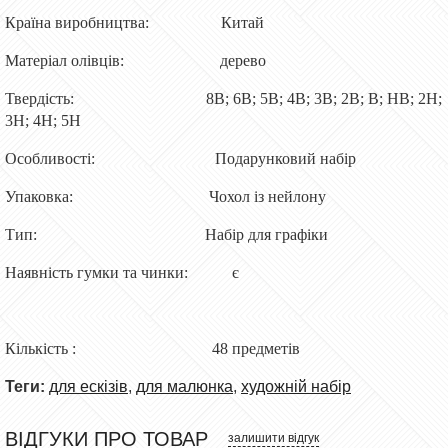
Країна виробництва: Китай
Матеріал олівців: дерево
Твердість: 8В; 6B; 5B; 4B; 3B; 2B; B; HB; 2H;
3H; 4H; 5H
Особливості: Подарунковий набір
Упаковка: Чохол із нейлону
Тип: Набір для графіки
Наявність гумки та чинки: є
Кількість : 48 предметів
Теги:
для ескізів
,
для малюнка
,
художній набір
ВІДГУКИ ПРО ТОВАР
залишити відгук