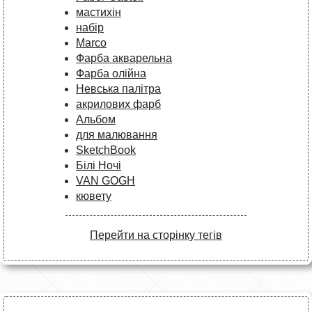
мастихін
набір
Marco
Фарба акварельна
Фарба олійна
Невська палітра
акрилових фарб
Альбом
для малювання
SketchBook
Білі Ночі
VAN GOGH
кювету
Перейти на сторінку тегів