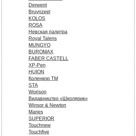
Derwent
Bruynzeel
KOLOS
ROSA
Невская палитра
Royal Talens
MUNGYO
BUROMAX
FABER CASTELL
XP-Pen
HUION
Коленкор ТМ
STA
Worison
Видавництво «Школярик»
Winsor & Newton
Maries
SUPERIOR
Touchnew
Touchfive