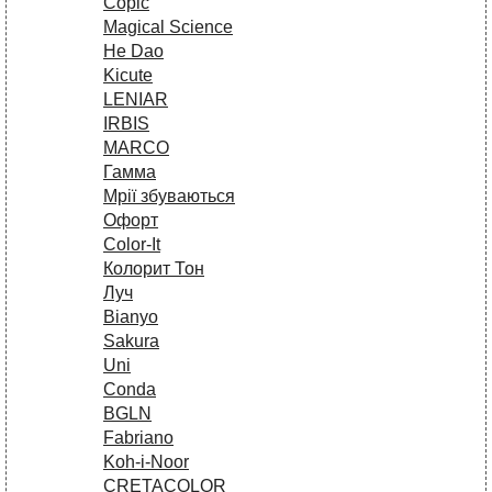
Copic
Magical Science
He Dao
Kicute
LENIAR
IRBIS
MARCO
Гамма
Мрії збуваються
Офорт
Сolor-It
Колорит Тон
Луч
Bianyo
Sakura
Uni
Conda
BGLN
Fabriano
Koh-i-Noor
CRETACOLOR