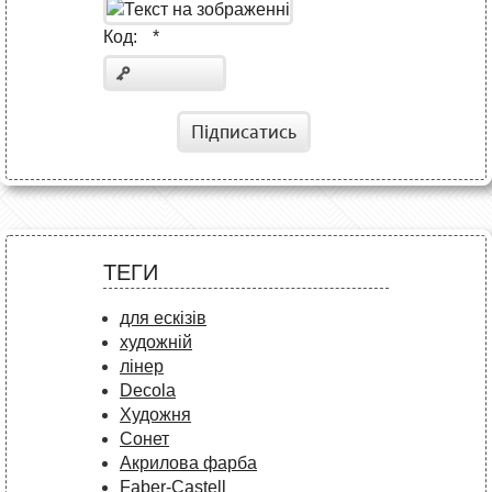
Код:
*
Підписатись
ТЕГИ
для ескізів
художній
лінер
Decola
Художня
Сонет
Акрилова фарба
Faber-Castell