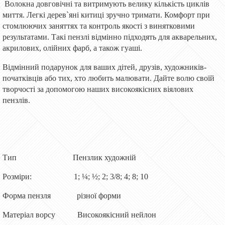
Волокна довговічні та витримують велику кількість циклів
миття. Легкі дерев`яні китиці зручно тримати. Комфорт при
стомлюючих заняттях та контроль якості з винятковими
результатами. Такі пензлі відмінно підходять для акварельних,
акрилових, олійних фарб, а також гуаші.
Відмінний подарунок для ваших дітей, друзів, художників-
початківців або тих, хто любить малювати. Дайте волю своїй
творчості за допомогою наших високоякісних віялових
пензлів.
Тип Пензлик художній
Розміри: 1; ¼; ½; 2; 3/8; 4; 8; 10
Форма пензля різної форми
Матеріал ворсу Високоякісний нейлон