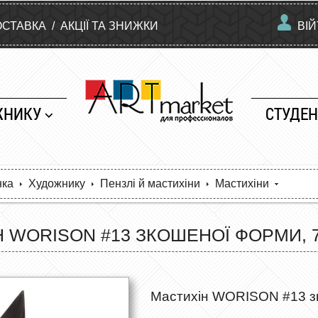
ОСТАВКА
/
АКЦІЇ ТА ЗНИЖКИ
ВІ
ЖНИКУ
СТУДЕН
нка
Художнику
Пензлі й мастихіни
Мастихіни
 WORISON #13 ЗКОШЕНОЇ ФОРМИ, 
Мастихін WORISON #13 з