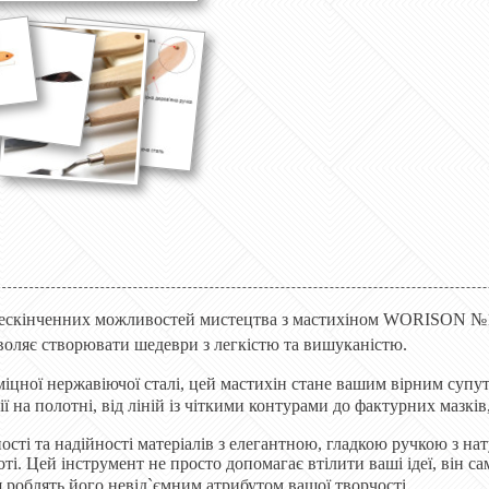
 нескінченних можливостей мистецтва з мастихіном WORISON 
зволяє створювати шедеври з легкістю та вишуканістю.
міцної нержавіючої сталі, цей мастихін стане вашим вірним суп
ї на полотні, від ліній із чіткими контурами до фактурних мазк
сті та надійності матеріалів з елегантною, гладкою ручкою з на
ті. Цей інструмент не просто допомагає втілити ваші ідеї, він с
 роблять його невід`ємним атрибутом вашої творчості.