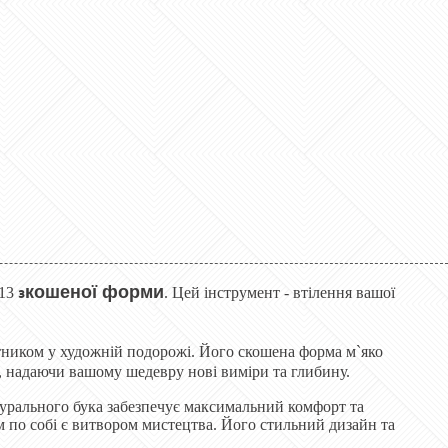
кошеної форми
з
№13
. Цей інструмент - втілення вашої
утником у художній подорожі. Його скошена форма м`яко
ів, надаючи вашому шедевру нові виміри та глибину.
турального бука забезпечує максимальний комфорт та
ам по собі є витвором мистецтва. Його стильний дизайн та