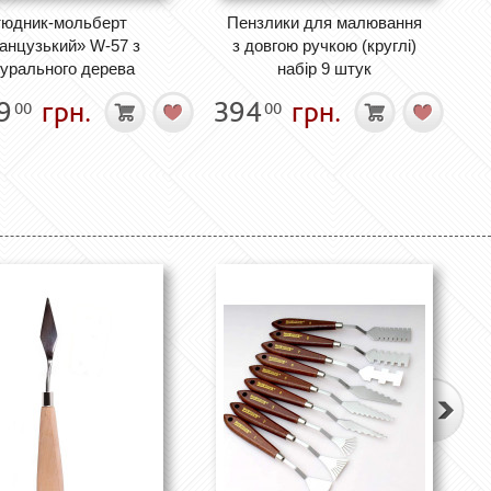
тюдник-мольберт
Пензлики для малювання
анцузький» W-57 з
з довгою ручкою (круглі)
турального дерева
набір 9 штук
9
грн.
394
грн.
00
00