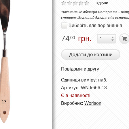
відгуки
Унікальна комбінація матеріалів – на
створює ідеальний баланс між естет
Виберіть для порівняння
74
грн.
00
Додати до корзини
Повідомити другу
Одиниця виміру:
наб.
Артикул:
WN-k666-13
Є в наявності
Виробник:
Worison