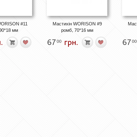
WORISON #11
Мастихін WORISON #9
Мас
90*18 мм
ромб, 70*16 мм
.
67
грн.
67
00
00