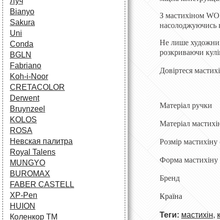
Луч
Bianyo
З мастихіном WO
Sakura
насолоджуючись к
Uni
Не лише художник
Conda
розкриваючи кулі
BGLN
Fabriano
Довіртеся мастих
Koh-i-Noor
CRETACOLOR
Derwent
Матеріал ручки
Bruynzeel
KOLOS
Матеріал мастих
ROSA
Невская палитра
Розмір мастихіну
Royal Talens
Форма мастихіну
MUNGYO
BUROMAX
Бренд
FABER CASTELL
XP-Pen
Країн
HUION
Теги:
мастихін
,
Коленкор ТМ