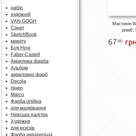
набір
художній
VAN GOGH
Мастихін 
Сонет
ромб, 
SketchBook
67
грн
00
кювету
Білі Ночі
Faber-Castell
Акрилова фарба
Альбом
акрилових фарб
Decola
лінер
Marco
Фарба олійна
для малювання
Невська палітра
Художня
для ескізів
Фарба акварельна