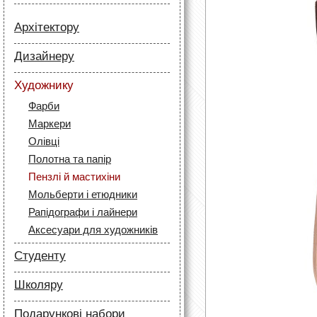
Архітектору
Папір
Дизайнеру
Лайнери
Папір
Маркери
Художнику
Олівці
Олівці
Фарби
Скетч маркери
Аксесуари для архітекторів
Маркери
Лайнери (рапідографи)
Олівці
Аксесуари для дизайнерів
Полотна та папір
Пензлі й мастихіни
Мольберти і етюдники
Рапідографи і лайнери
Аксесуари для художників
Студенту
Папір
Школяру
Лайнери
Папір
Маркери
Подарункові набори