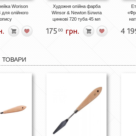
ейка Worison
Художня олійна фарба
Е
 для олійного
Winsor & Newton Білила
«Фр
опису
цинкові 720 туба 45 мл
на
н.
175
грн.
4 19
00
 ТОВАРИ