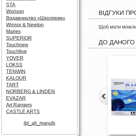
STA
Worison
ВІДГУКИ ПР
Видавництво «Школярик»
Winsor & Newton
Щоб мати можлив
Maries
SUPERIOR
ДО ДАНОГО
Touchnew
Touchfive
YOVER
LOKSS
TENWIN
KALOUR
TART
NORBERG & LINDEN
EVAZAR
Art Rangers
CASTLE ARTS
lbl_all_manufs