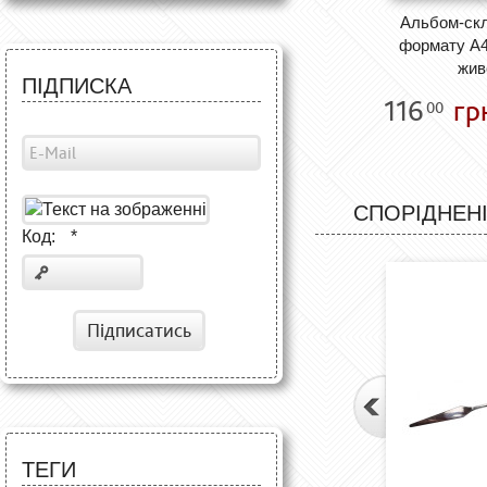
Альбом-скл
формату А4
жив
ПІДПИСКА
116
гр
00
СПОРІДНЕНІ
Код:
*
Підписатись
ТЕГИ