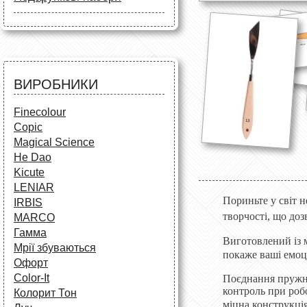
Маркери
Олівці
Олівці
Фарби та пензлі
Все для креслення
Фарби та пензлі
Все для креслення
Аксесуари для студентів
Маркери та фломастери
Все для творчості
Різне
Олівці та фломастери
ВИРОБНИКИ
Аксесуари для школярів
Finecolour
Copic
Magical Science
He Dao
Kicute
LENIAR
Пориньте у світ
IRBIS
творчості, що до
MARCO
Гамма
Виготовлений із 
Мрії збуваються
покаже ваші емоці
Офорт
Сolor-It
Поєднання пружно
контроль при робо
Колорит Тон
міцна конструкція