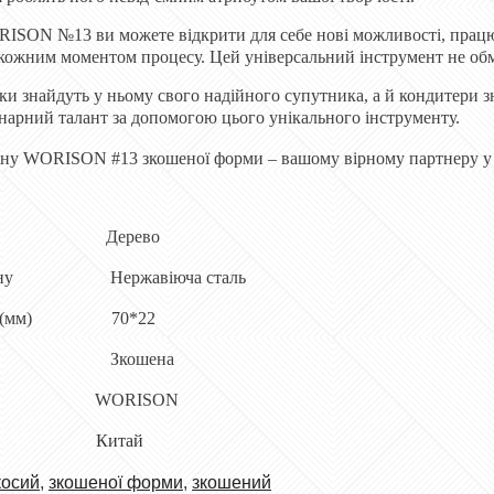
RISON №13 ви можете відкрити для себе нові можливості, пра
ожним моментом процесу. Цей універсальний інструмент не обмеж
и знайдуть у ньому свого надійного супутника, а й кондитери 
нарний талант за допомогою цього унікального інструменту.
іну WORISON #13 зкошеної форми – вашому вірному партнеру у 
Дерево
іну
Нержавіюча сталь
 (мм)
70*22
З
кошена
WORISON
а Китай
косий
,
зкошеної форми
,
зкошений