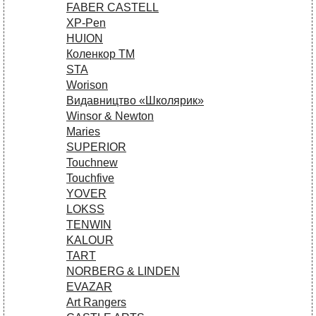
FABER CASTELL
XP-Pen
HUION
Коленкор ТМ
STA
Worison
Видавництво «Школярик»
Winsor & Newton
Maries
SUPERIOR
Touchnew
Touchfive
YOVER
LOKSS
TENWIN
KALOUR
TART
NORBERG & LINDEN
EVAZAR
Art Rangers