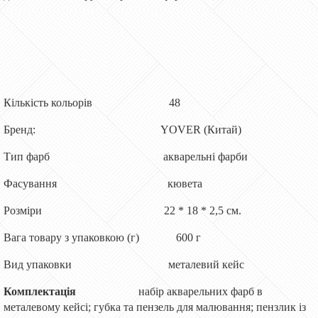
Кількість кольорів
48
Бренд:
YOVER (Китай)
Тип фарб
акварельні фарби
Фасування
кювета
Розміри
22 * 18 * 2,5 см.
Вага товару з упаковкою (г)
600
г
Вид упаковки
металевий кейс
Комплектація
набір акварел
ьних
фарб в
металевому кейсі; губка та пензель для малювання;
пензлик
із