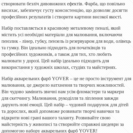
створювати безліч дивовижних ефектів. Фарба, що повільно
висихає, забезпечує густу консистенцію, що дозволяє досягти
професійних результатів і створити картини високої якості.
Набір поставляється в красивому металевому пеналі, який
містить усі необхідні матеріали для малювання, включаючи
пензлик
- лінер
, губку,
пензель
із резервуаром для води, олівець
та гумку. Він ідеально підходить для початківців та
професійних художників, а також для тих, хто любить
малювати у дорозі. Цей набір ідеально підходить для
використання у художніх школах, студіях та майстернях.
Набір акварельних фарб YOVER – це не просто інструмент для
малювання, це джерело натхнення та творчих можливостей.
Він чудово замінить звичні нам усім фломастери та маркери
для скетчингу. Малювання, рукоділля та ліплення завжди
дарують нові емоції. Цей набір – чудовий подарунок для дітей
та дорослих, який допоможе розвивати творчі навички та
відкрити нові грані вашого таланту. Розвивайте свою
майстерність у живописі та створюйте справжні шедеври за
допомогою набору акварельних фарб YOVER!