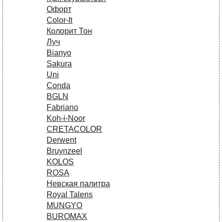
Офорт
Сolor-It
Колорит Тон
Луч
Bianyo
Sakura
Uni
Conda
BGLN
Fabriano
Koh-i-Noor
CRETACOLOR
Derwent
Bruynzeel
KOLOS
ROSA
Невская палитра
Royal Talens
MUNGYO
BUROMAX