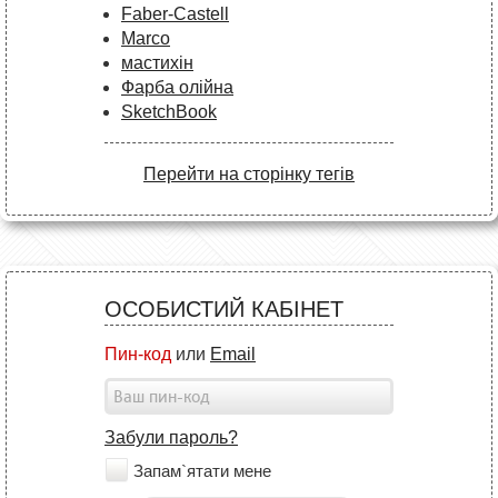
Faber-Castell
Marco
мастихін
Фарба олійна
SketchBook
Перейти на сторінку тегів
ОСОБИСТИЙ КАБІНЕТ
Пин-код
или
Email
Забули пароль?
Запам`ятати мене