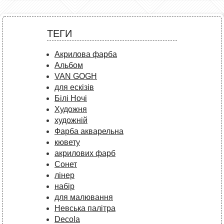
ТЕГИ
Акрилова фарба
Альбом
VAN GOGH
для ескізів
Білі Ночі
Художня
художній
Фарба акварельна
кювету
акрилових фарб
Сонет
лінер
набір
для малювання
Невська палітра
Decola