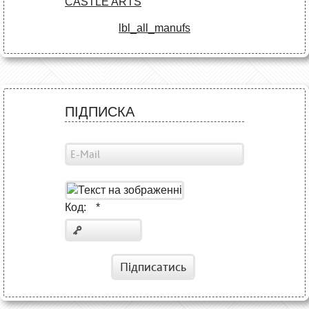
CASTLE ARTS
lbl_all_manufs
ПІДПИСКА
Код:
*
Підписатись