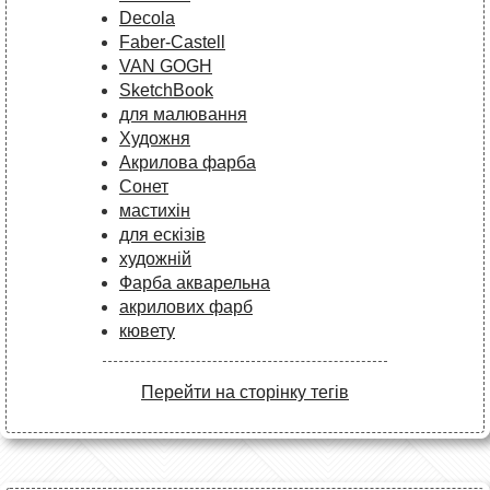
Decola
Faber-Castell
VAN GOGH
SketchBook
для малювання
Художня
Акрилова фарба
Сонет
мастихін
для ескізів
художній
Фарба акварельна
акрилових фарб
кювету
Перейти на сторінку тегів