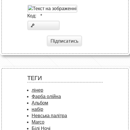
Код:
*
Підписатись
ТЕГИ
лінер
Фарба олійна
Альбом
набір
Невська палітра
Marco
Білі Ночі