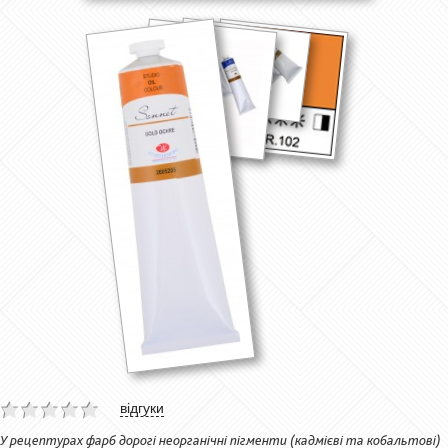
відгуки
У рецептурах фарб дорогі неорганічні пігменти (кадмієві та кобальтові)