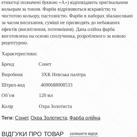
етикетці позначені буквою «А») відповідають оригінальним
кольорам за тоном. Фарби відрізняються яскравістю та
чистотою кольору, пастозністю. Фарби в наборах збалансовані
за часом висихання, суміші не призводять до небажаних
ефектів (висвітлення, потемніння). Дана олійна фарба
виготовлена ​​на основі сполучника, розробленого за новою
рецептурою.
Характеристики:
Бренд Сонет
Виробник ЗХК Невська палітра
Штрих-код 4690688008533
Об`єм 120 мл
Колір
Охра Золотиста
Теги:
Сонет
,
Охра Золотиста
,
Фарба олійна
ВІДГУКИ ПРО ТОВАР
залишити відгук