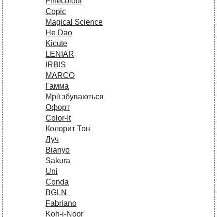
Finecolour
Copic
Magical Science
He Dao
Kicute
LENIAR
IRBIS
MARCO
Гамма
Мрії збуваються
Офорт
Сolor-It
Колорит Тон
Луч
Bianyo
Sakura
Uni
Conda
BGLN
Fabriano
Koh-i-Noor