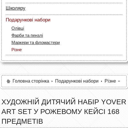
Маркери
Лайнери (рапідографи)
Папір
Олівці
Школяру
Аксесуари для дизайнерів
Лайнери
Полотна та папір
Папір
Маркери
Подарункові набори
Пензлі й мастихіни
Маркери
Олівці
Олівці
Мольберти і етюдники
Фарби та пензлі
Все для креслення
Фарби та пензлі
Рапідографи і лайнери
Все для креслення
Аксесуари для студентів
Маркери та фломастери
Аксесуари для художників
Все для творчості
Різне
Олівці та фломастери
Аксесуари для школярів
Головна сторінка
Подарункові набори
Різне
ХУДОЖНІЙ ДИТЯЧИЙ НАБІР YOVER
ART SET У РОЖЕВОМУ КЕЙСІ 168
ПРЕДМЕТІВ