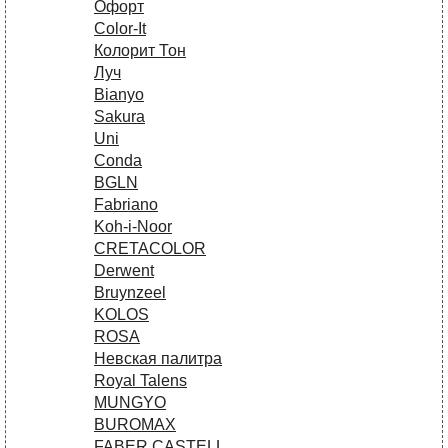
Офорт
Сolor-It
Колорит Тон
Луч
Bianyo
Sakura
Uni
Conda
BGLN
Fabriano
Koh-i-Noor
CRETACOLOR
Derwent
Bruynzeel
KOLOS
ROSA
Невская палитра
Royal Talens
MUNGYO
BUROMAX
FABER CASTELL