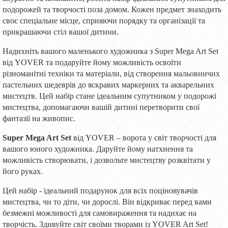
подорожей та творчості поза домом. Кожен предмет знаходить
своє спеціальне місце, сприяючи порядку та організації та
прикрашаючи стіл вашої дитини.
Надихніть вашого маленького художника з Super Mega Art Set
від YOVER та подаруйте йому можливість освоїти
різноманітні техніки та матеріали, від створення мальовничих
пастельних шедеврів до яскравих маркерних та акварельних
мистецтв. Цей набір стане ідеальним супутником у подорожі
мистецтва, допомагаючи вашій дитині перетворити свої
фантазії на живопис.
Super Mega Art Set
від YOVER – ворота у світ творчості для
вашого юного художника. Даруйте йому натхнення та
можливість створювати, і дозвольте мистецтву розквітати у
його руках.
Цей набір - ідеальний подарунок для всіх поціновувачів
мистецтва, чи то діти, чи дорослі. Він відкриває перед вами
безмежні можливості для самовираження та надихає на
творчість. Здивуйте світ своїми творами із YOVER Art Set!