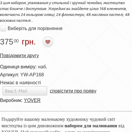
З цим набором, упакованим у стильний і зручний чемодан, мистецтво
стає ближче і доступніше. Усередині ви знайдете цілих 168 елементів,
включаючи 24 кольорові олівці, 24 фломастери, 48 масляних пастелі, 48
воскових пастелі...
Виберіть для порівняння
375
грн.
00
Повідомити другу
Одиниця виміру:
наб.
Артикул:
YW-AP168
Немає в наявності
сповістити про появу
Виробник:
YOVER
Подаруйте вашому маленькому художнику чудовий світ
мистецтва із цим дивовижним
набором для малювання
від