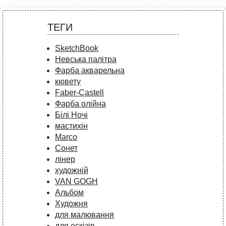
ТЕГИ
SketchBook
Невська палітра
Фарба акварельна
кювету
Faber-Castell
Фарба олійна
Білі Ночі
мастихін
Marco
Сонет
лінер
художній
VAN GOGH
Альбом
Художня
для малювання
для ескізів