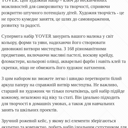
YOVER. Цей художній набір – ключ до нескінченних
можливостей для саморозвитку та творчості, сприяючи
розкриттю штучного потенціалу дітей. Художня творчість - це
не просто кумедне заняття, це шлях до самовираження,
розвитку та радості.
Супермега набір YOVER занурить вашого малюка у світ
кольору, форми та уяви, надихаючи його створювати
дивовижні витвори мистецтва. З 168 різноманітними
предметами, включаючи масляні пастелі, воскову крейду,
фломастери, кольорові олівці, акварельні фарби і навіть клей та
скрепки, ніщо не обмежить його художнє натхнення.
З цим набором ви зможете легко і швидко перетворити білий
аркуш паперу на справжній витвір мистецтва. Не важливо,
старший ви художник чи тільки початківець, цей набір підійде
кожному, незалежно від віку та статі. Він ідеально підходить
для творчості в домашніх умовах, а також для навчальних
занять та шкільних проектів.
Зручний рожевий кейс, у якому всі елементи зберігаються
акуратно та компактно, робить набір ідеальним супутником для