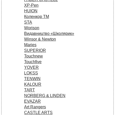
XP-Pen
HUION
Коленкор ТМ
STA
Worison
Видавництво «Школярик»
Winsor & Newton
Maries
SUPERIOR
Touchnew
Touchfive
YOVER
LOKSS
TENWIN
KALOUR
TART
NORBERG & LINDEN
EVAZAR
Art Rangers
CASTLE ARTS