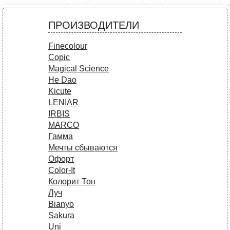
ПРОИЗВОДИТЕЛИ
Finecolour
Copic
Magical Science
He Dao
Kicute
LENIAR
IRBIS
MARCO
Гамма
Мечты сбываются
Офорт
Сolor-It
Колорит Тон
Луч
Bianyo
Sakura
Uni