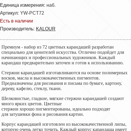
Единица измерения:
наб.
Артикул:
YW-PCT72
Есть в наличии
Производитель:
KALOUR
Премиум - набор из
72
цветных карандашей разработан
специально для ценителей искусства. Отлично подойдет для
начинающих и профессиональных художников. Каждый
карандаш предварительно заточен и готов к использованию.
Стержни карандашей
изготавливаются на основе полимерных
восков, масла и высококачественных пигментов.
Предназначены для рисования и письма по бумаге, картону,
дереву, кафелю, стеклу, ткани.
Шелковистые, гладкие, мягкие стержни карандашей создают
много ярких цветов
. Ц
ветные
стержни
хорошо
пигментированы, идеально подходят
для
затушевки фона
и рисования
картин
.
Корпус карандашей изготовлен
из высококачественной липы,
которую очень легко точить. Каждый корпус карандаша имеет