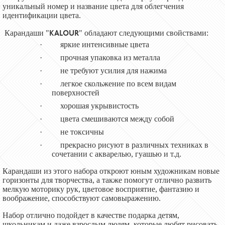
уникальный номер и название цвета для облегчения
идентификации цвета.
KALOUR
Карандаши "
"
обладают следующими свойствами:
·
яркие интенсивные цвета
·
прочная упаковка из металла
·
не требуют
усилия для нажима
·
легкое скольжение по всем видам
поверхност
ей
·
хорошая укрывистость
·
цвета смешиваются между собой
·
не токсичны
·
прекрасно рисуют в различных техниках в
сочетании с акварелью, гуашью и т.д.
Карандаши из этого набора
откроют юным художникам новые
горизонты для творчества, а также помогут отлично развить
мелкую моторику рук, цветовое восприятие, фантазию и
воображение, способствуют самовыражению.
Набор отлично подойдет в качестве подарка детям,
школьникам и даже взрослым людям, которые любят рисовать.