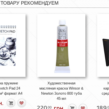
 ТОВАРУ РЕКОМЕНДУЕМ
на пружине
Художественная
ketch Pad 24
масляная краска Winsor &
ка
/м² формат А4
Newton Золото 800 туба
сред
45 мл
н.
220
грн.
189
00