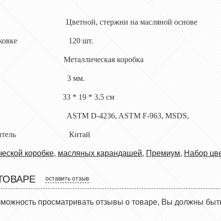
ша Цветной, стержни на масляной основе
в упаковке 120 шт.
 Металлическая коробка
грифеля 3 мм.
33 * 19 * 3,5 см
ы ASTM D-4236, ASTM F-963, MSDS,
изводитель Китай
ческой коробке
,
масляных карандашей
,
Премиум
,
Набор цв
ТОВАРЕ
оставить отзыв
зможность просматривать отзывы о товаре, Вы должны быт