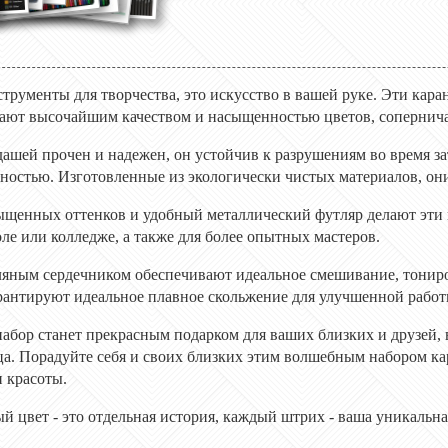
струменты для творчества, это искусство в вашей руке. Эти ка
адают высочайшим качеством и насыщенностью цветов, соперни
ашей прочен и надежен, он устойчив к разрушениям во время за
нностью. Изготовленные из экологически чистых материалов, он
сыщенных оттенков и удобный металлический футляр делают эт
ле или колледже, а также для более опытных мастеров.
ляным сердечником обеспечивают идеальное смешивание, тониро
рантируют идеальное плавное скольжение для улучшенной работ
 набор станет прекрасным подарком для ваших близких и друзей,
ца. Порадуйте себя и своих близких этим волшебным набором к
и красоты.
й цвет - это отдельная история, каждый штрих - ваша уникальна