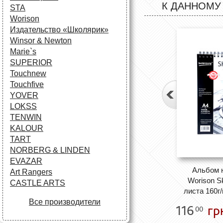
К ДАННОМУ
STA
Worison
Издательство «Школярик»
Winsor & Newton
Marie`s
SUPERIOR
Touchnew
Touchfive
YOVER
LOKSS
TENWIN
KALOUR
TART
NORBERG & LINDEN
EVAZAR
Альбом 
Art Rangers
Worison S
CASTLE ARTS
листа 160г
Все производители
116
гр
00