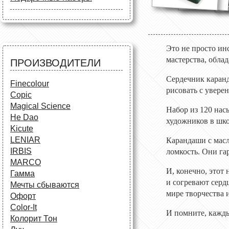
Маркеры
Карандаши
Карандаши
Краски и кисти
Все для черчения
Краски и кисти
Все для черчения
Аксессуары для студентов
Маркеры и фломастеры
Все для творчества
Это не просто ин
Разное
Карандаши и фломастеры
мастерства, обл
ПРОИЗВОДИТЕЛИ
Аксессуары для
школьников
Сердечник каранд
Finecolour
рисовать с увере
Copic
Magical Science
Набор из 120 на
He Dao
художников в шко
Kicute
LENIAR
Карандаши с мас
IRBIS
ломкость. Они га
MARCO
И, конечно, этот
Гамма
и согревают серд
Мечты сбываются
мире творчества 
Офорт
Сolor-It
И помните, кажды
Колорит Тон