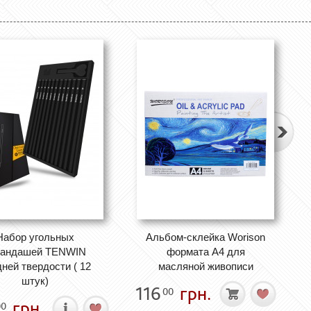
Набор угольных
Альбом-склейка Worison
рандашей TENWIN
формата А4 для
ней твердости ( 12
масляной живописи
штук)
116
грн.
00
грн.
00