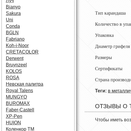
Луч
Bianyo
Тип каранда
Sakura
Uni
Количество 
Conda
BGLN
Упаковка
Fabriano
Koh-i-Noor
Диаметр 
CRETACOLOR
Размеры 
Derwent
Bruynzeel
Сертификат
KOLOS
ROSA
Страна про
Невская палитра
Royal Talens
Теги:
в металли
MUNGYO
BUROMAX
ОТЗЫВЫ О 
Faber-Castell
XP-Pen
Чтобы иметь во
HUION
Коленкор ТМ