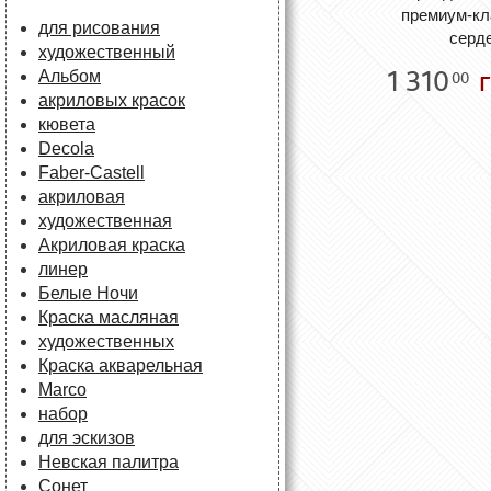
премиум-кл
для рисования
серд
художественный
1 310
г
Альбом
00
акриловых красок
кювета
Decola
Faber-Castell
акриловая
художественная
Акриловая краска
линер
Белые Ночи
Краска масляная
художественных
Краска акварельная
Marco
набор
для эскизов
Невская палитра
Сонет