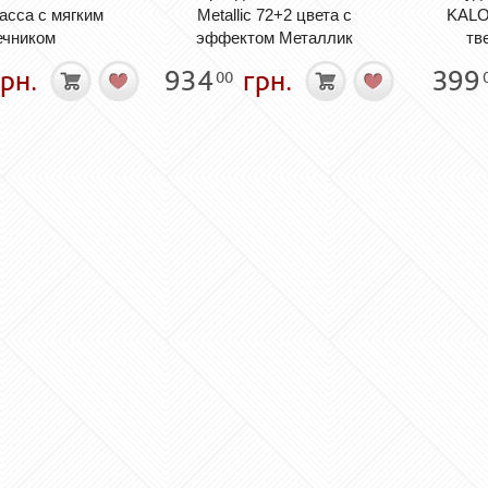
асса с мягким
Metallic 72+2 цвета с
KALO
ечником
эффектом Металлик
тв
рн.
934
грн.
399
00