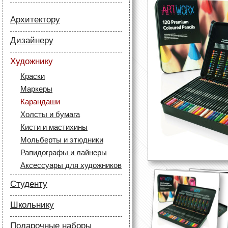
Архитектору
Бумага
Дизайнеру
Лайнеры
Бумага
Маркеры
Художнику
Карандаши
Карандаши
Краски
Скетч маркеры
Аксессуары для
Маркеры
Лайнеры (рапидографы)
архитекторов
Карандаши
Аксессуары для дизайнеров
Холсты и бумага
Кисти и мастихины
Мольберты и этюдники
Рапидографы и лайнеры
Аксессуары для художников
Студенту
Бумага
Школьнику
Лайнеры
Бумага
Маркеры
Подарочные наборы