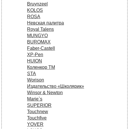
Bruynzeel
KOLOS
ROSA
Невская палитра
Royal Talens
MUNGYO
BUROMAX
Faber-Castell
XP-Pen
HUION
Коленкор ТМ
STA
Worison
Издательство «Школярик»
Winsor & Newton
Marie`s
SUPERIOR
Touchnew
Touchfive
YOVER