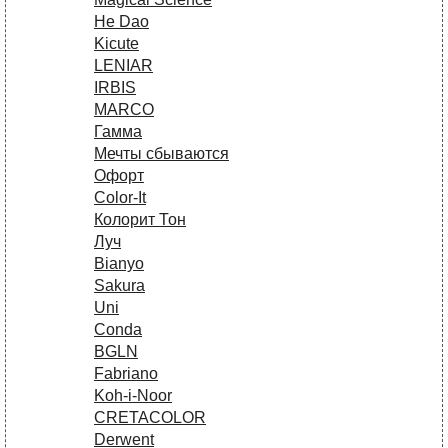
He Dao
Kicute
LENIAR
IRBIS
MARCO
Гамма
Мечты сбываются
Офорт
Сolor-It
Колорит Тон
Луч
Bianyo
Sakura
Uni
Conda
BGLN
Fabriano
Koh-i-Noor
CRETACOLOR
Derwent