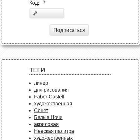
Код:
*
Подписаться
ТЕГИ
линер
для рисования
Faber-Castell
художественная
Сонет
Белые Ночи
акриловая
Невская палитра
художественных