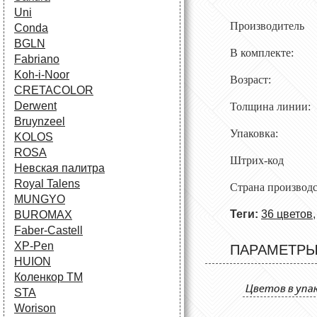
Uni
Производитель 
Conda
BGLN
В комплекте: 
Fabriano
Koh-i-Noor
Возраст: о
CRETACOLOR
Derwent
Толщина лини
Bruynzeel
Упаковка: ка
KOLOS
ROSA
Штрих-код
Невская палитра
Royal Talens
Страна производ
MUNGYO
Теги:
36 цветов
BUROMAX
Faber-Castell
XP-Pen
ПАРАМЕТР
HUION
Коленкор ТМ
Цветов в упа
STA
Worison