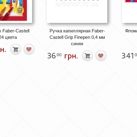
Faber-Castell
Ручка капиллярная Faber-
Флома
 24 цвета
Castell Grip Finepen 0,4 мм
синяя
н.
36
грн.
341
00
0