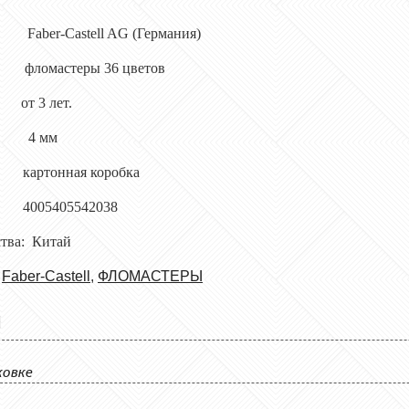
Faber-Castell AG (Германия)
фломастеры 36 цветов
т 3 лет.
и: 4 мм
ртонная коробка
 4005405542038
ства: Китай
,
Faber-Castell
,
ФЛОМАСТЕРЫ
Ы
ковке