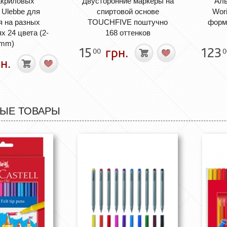
акриловых
Двусторонние маркеры на
Аль
 Ulebbe для
спиртовой основе
Wori
я на разных
TOUCHFIVE поштучно
форма
х 24 цвета (2-
168 оттенков
 mm)
15
грн.
123
00
0
н.
ЫЕ ТОВАРЫ