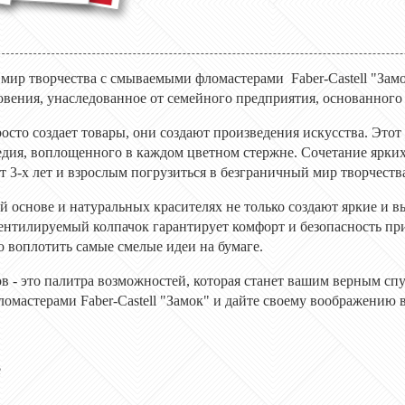
 мир творчества с смываемыми фломастерами Faber-Castell "Замо
вения, унаследованное от семейного предприятия, основанного 
просто создает товары, они создают произведения искусства. Эт
едия, воплощенного в каждом цветном стержне. Сочетание ярки
от 3-х лет и взрослым погрузиться в безграничный мир творчеств
й основе и натуральных красителях не только создают яркие и в
Вентилируемый колпачок гарантирует комфорт и безопасность при
о воплотить самые смелые идеи на бумаге.
ов - это палитра возможностей, которая станет вашим верным с
ломастерами Faber-Castell "Замок" и дайте своему воображению 
е