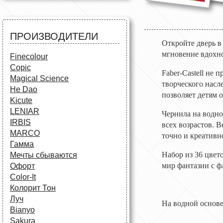
Все для черчения
Маркеры и фломастеры
Все для творчества
Разное
Карандаши и фломастеры
ПРОИЗВОДИТЕЛИ
Аксессуары для
Откройте дверь в
школьников
мгновение вдохно
Finecolour
Copic
Faber-Castell не 
Magical Science
творческого насл
He Dao
позволяет детям 
Kicute
LENIAR
Чернила на водно
IRBIS
всех возрастов. 
MARCO
точно и креативн
Гамма
Набор из 36 цвет
Мечты сбываются
мир фантазии с ф
Офорт
Сolor-It
Колорит Тон
Луч
На водной основ
Bianyo
Sakura