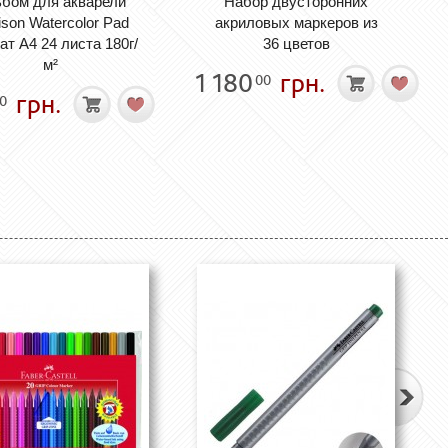
бом для акварели
Набор двусторонних
son Watercolor Pad
акриловых маркеров из
т А4 24 листа 180г/
36 цветов
м²
1 180
грн.
00
грн.
0