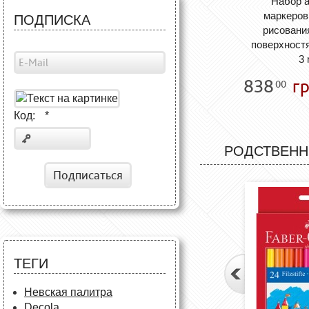
Набор 
маркеров
ПОДПИСКА
рисовани
поверхностя
3
838
гр
00
Код:
*
РОДСТВЕНН
Подписаться
ТЕГИ
Невская палитра
Decola