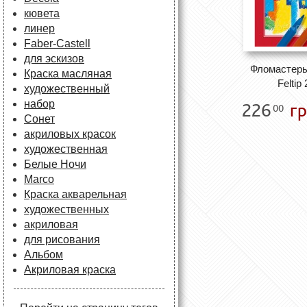
кювета
линер
Faber-Castell
для эскизов
Фломастеры 
Краска масляная
Feltip
художественный
набор
226
гр
00
Сонет
акриловых красок
художественная
Белые Ночи
Marco
Краска акварельная
художественных
акриловая
для рисования
Альбом
Акриловая краска