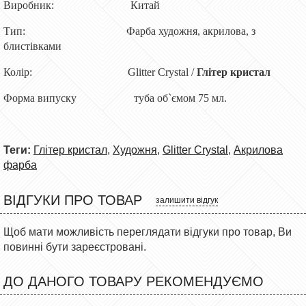
Виробник:
Китай
Тип:
Фарба художня, акрилова
,
з
блистівками
Колір:
Glitter Crystal /
Глітер кристал
Форма випуску
туба об`ємом 75 мл.
Теги:
Глітер кристал
,
Художня
,
Glitter Crystal
,
Акрилова
фарба
ВІДГУКИ ПРО ТОВАР
залишити відгук
Щоб мати можливість переглядати відгуки про товар, Ви
повинні бути зареєстровані.
ДО ДАНОГО ТОВАРУ РЕКОМЕНДУЄМО