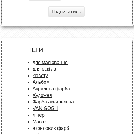
Підписатись
ТЕГИ
для малювання
для ескізів
кювету
Альбом
Акрилова фарба
Художня
Фарба акварельна
VAN GOGH
лінер
Marco
акрилових фарб