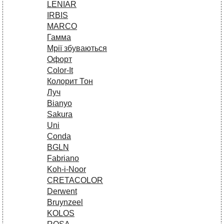
LENIAR
IRBIS
MARCO
Гамма
Мрії збуваються
Офорт
Сolor-It
Колорит Тон
Луч
Bianyo
Sakura
Uni
Conda
BGLN
Fabriano
Koh-i-Noor
CRETACOLOR
Derwent
Bruynzeel
KOLOS