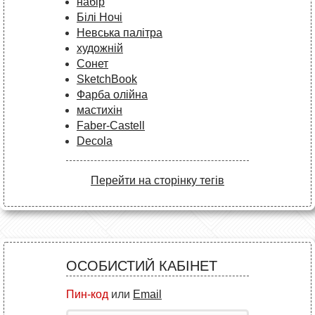
набір
Білі Ночі
Невська палітра
художній
Сонет
SketchBook
Фарба олійна
мастихін
Faber-Castell
Decola
Перейти на сторінку тегів
ОСОБИСТИЙ КАБІНЕТ
Пин-код
или
Email