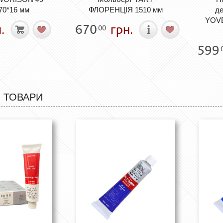
70*16 мм
ФЛОРЕНЦІЯ 1510 мм
де
YOVE
.
670
грн.
00
599
 ТОВАРИ