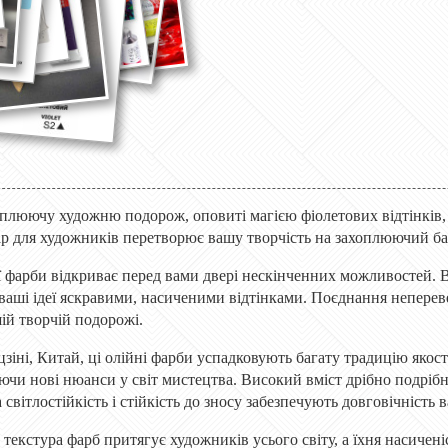
плюючу художню подорож, оповиті магією фіолетових відтінків,
р для художників перетворює вашу творчість на захоплюючий ба
ї фарби відкриває перед вами двері нескінченних можливостей. В
ваші ідеї яскравими, насиченими відтінками. Поєднання непереве
ій творчій подорожі.
зіні, Китай, ці олійні фарби успадковують багату традицію якост
чи нові нюанси у світ мистецтва. Високий вміст дрібно подрібн
а світлостійкість і стійкість до зносу забезпечують довговічність 
 текстура фарб притягує художників усього світу, а їхня насиченіс