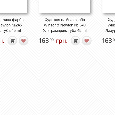
асляна фарба
Художня олійна фарба
Худ
Newton №245
Winsor & Newton № 340
Win
, туба 45 ml
Ультрамарин, туба 45 ml
Лазур
н.
163
грн.
163
00
0