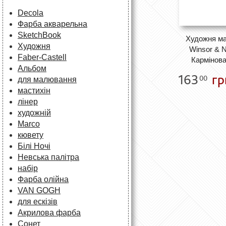
Decola
Фарба акварельна
SketchBook
Художня м
Художня
Winsor & 
Faber-Castell
Кармінова
Альбом
163
гр
00
для малювання
мастихін
лінер
художній
Marco
кювету
Білі Ночі
Невська палітра
набір
Фарба олійна
VAN GOGH
для ескізів
Акрилова фарба
Сонет