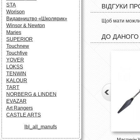
STA
ВІДГУКИ ПР
Worison
Видавництво «Школярик»
Щоб мати можлив
Winsor & Newton
Maries
ДО ДАНОГО
SUPERIOR
Touchnew
Touchfive
YOVER
LOKSS
TENWIN
KALOUR
TART
NORBERG & LINDEN
EVAZAR
Art Rangers
CASTLE ARTS
lbl_all_manufs
Мастихін