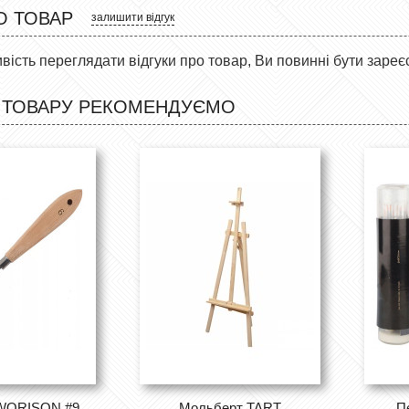
О ТОВАР
залишити відгук
ість переглядати відгуки про товар, Ви повинні бути зареє
 ТОВАРУ РЕКОМЕНДУЄМО
 WORISON #9
Мольберт TART
Пе