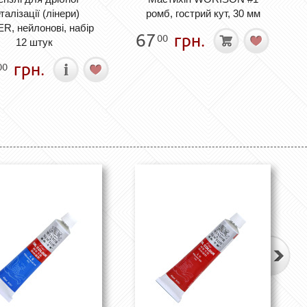
талізації (лінери)
ромб, гострий кут, 30 мм
R, нейлонові, набір
67
грн.
00
12 штук
грн.
00