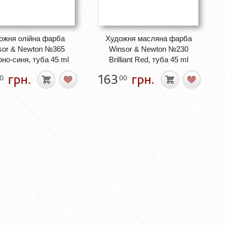
ожня олійна фарба
Художня масляна фарба
sor & Newton №365
Winsor & Newton №230
но-синя, туба 45 ml
Brilliant Red, туба 45 ml
грн.
163
грн.
0
00