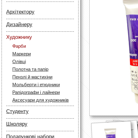
Архітектору
Папір
Дизайнеру
Лайнери
Папір
Маркери
Художнику
Олівці
Олівці
Фарби
Скетч маркери
Аксесуари для архітекторів
Маркери
Лайнери (рапідографи)
Олівці
Аксесуари для дизайнерів
Полотна та папір
Пензлі й мастихіни
Мольберти і етюдники
Рапідографи і лайнери
Аксесуари для художників
Студенту
Папір
Школяру
Лайнери
Папір
Маркери
Подарункові набори