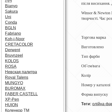
Луч
після висихання. 
Bianyo
Sakura
Winsor & Newton 
Uni
творчості. Час р
Conda
BGLN
Fabriano
Торгова мар
Koh-i-Noor
CRETACOLOR
Виготовле
Derwent
Bruynzeel
Тип фарб
KOLOS
Об`єм/ва
ROSA
Невская палитра
Колір Vio
Royal Talens
MUNGYO
Номер у ка
BUROMAX
FABER CASTELL
Форма вип
XP-Pen
Теги:
олійна фа
HUION
Коленкор ТМ