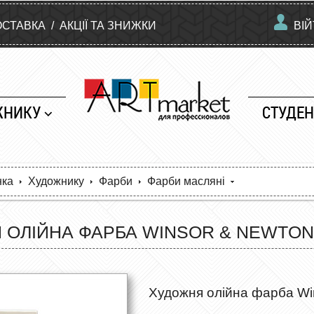
ОСТАВКА
/
АКЦІЇ ТА ЗНИЖКИ
ВІ
ЖНИКУ
СТУДЕН
нка
Художнику
Фарби
Фарби масляні
ОЛІЙНА ФАРБА WINSOR & NEWTON №
Художня олійна фарба Win