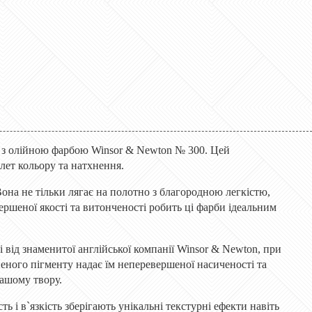
 з олійною фарбою Winsor & Newton № 300. Цей
лет кольору та натхнення.
она не тільки лягає на полотно з благородною легкістю,
ршеної якості та витонченості робить ці фарби ідеальним
і від знаменитої англійської компанії Winsor & Newton, при
еного пігменту надає їм неперевершеної насиченості та
вашому твору.
ть і в`язкість зберігають унікальні текстурні ефекти навіть