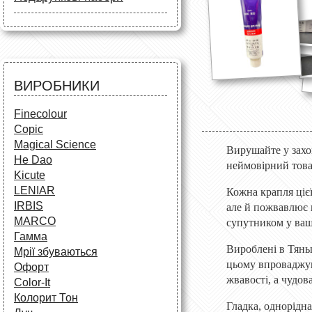
Маркери
Олівці
Олівці
Фарби та пензлі
Все для креслення
Фарби та пензлі
Все для креслення
Аксесуари для студентів
Маркери та фломастери
Все для творчості
Різне
Олівці та фломастери
ВИРОБНИКИ
Аксесуари для школярів
Finecolour
Copic
Magical Science
Вирушайте у захо
He Dao
неймовірний това
Kicute
LENIAR
Кожна крапля ціє
IRBIS
але й пожвавлює 
MARCO
супутником у ваш
Гамма
Вироблені в Тяньц
Мрії збуваються
цьому впроваджую
Офорт
жвавості, а чудов
Сolor-It
Колорит Тон
Гладка, однорідна