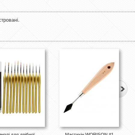
стровані.
нзлі для дрібної
Мастихін WORISON #1