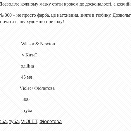
Дозвольте кожному мазку стати кроком до досконалості, а кожній 
№ 300 – не просто фарба, це натхнення, зняте в тюбику. Дозволь
озпочати вашу художню пригоду!
ка Winsor & Newton
но у Китаї
и олійна
га 45 мл
let / Фіолетова
талозі 300
уску туба
рба
,
туба
,
VIOLET
,
Фіолетова