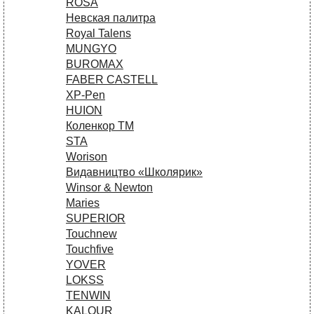
ROSA
Невская палитра
Royal Talens
MUNGYO
BUROMAX
FABER CASTELL
XP-Pen
HUION
Коленкор ТМ
STA
Worison
Видавництво «Школярик»
Winsor & Newton
Maries
SUPERIOR
Touchnew
Touchfive
YOVER
LOKSS
TENWIN
KALOUR