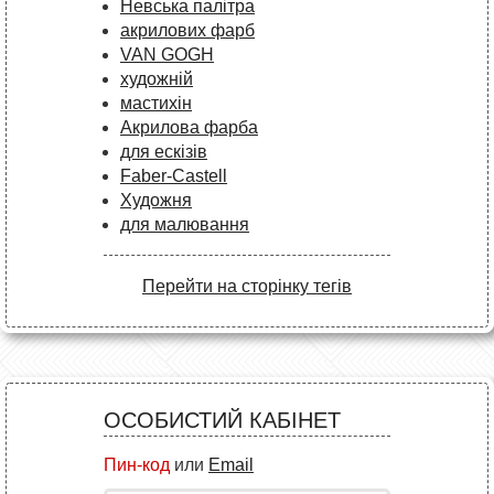
Невська палітра
акрилових фарб
VAN GOGH
художній
мастихін
Акрилова фарба
для ескізів
Faber-Castell
Художня
для малювання
Перейти на сторінку тегів
ОСОБИСТИЙ КАБІНЕТ
Пин-код
или
Email