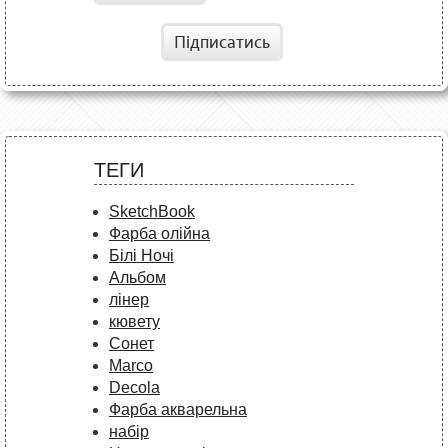
Підписатись
ТЕГИ
SketchBook
Фарба олійна
Білі Ночі
Альбом
лінер
кювету
Сонет
Marco
Decola
Фарба акварельна
набір