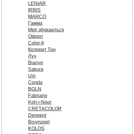
LENIAR
IRBIS
MARCO
Гамма
Мрії збуваються
Офорт
Сolor-It
Колорит Тон
Луч
Bianyo
Sakura
Uni
Conda
BGLN
Fabriano
Koh-i-Noor
CRETACOLOR
Derwent
Bruynzeel
KOLOS