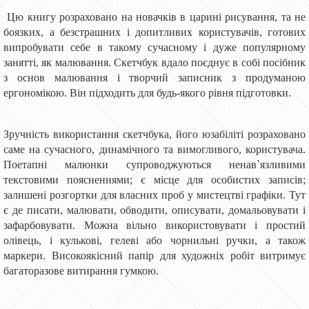
Цю книгу розраховано на новачків в царині рисування, та не
боязких, а безстрашних і допитливих користувачів, готових
випробувати себе в такому сучасному і дуже популярному
занятті, як малювання. Скетчбук вдало поєднує в собі посібник
з основ малювання і творчий записник з продуманою
ергономікою. Він підходить для будь-якого рівня підготовки.
Зручність використання скетчбука, його юзабіліті розраховано
саме на сучасного, динамічного та вимогливого, користувача.
Поетапні малюнки супроводжуються ненав`язливими
текстовими поясненнями; є місце для особистих записів;
залишені розгортки для власних проб у мистецтві графіки. Тут
є де писати, малювати, обводити, описувати, домальовувати і
зафарбовувати. Можна вільно використовувати і простий
олівець, і кулькові, гелеві або чорнильні ручки, а також
маркери. Високоякісний папір для художніх робіт витримує
багаторазове витирання гумкою.