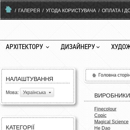
/
ГАЛЕРЕЯ
/
УГОДА КОРИСТУВАЧА
/
ОПЛАТА І Д
АРХІТЕКТОРУ
ДИЗАЙНЕРУ
ХУДО
Головна сторі
НАЛАШТУВАННЯ
Мова:
Українська
ВИРОБНИКИ
Finecolour
Copic
Magical Science
КАТЕГОРІЇ
He Dao