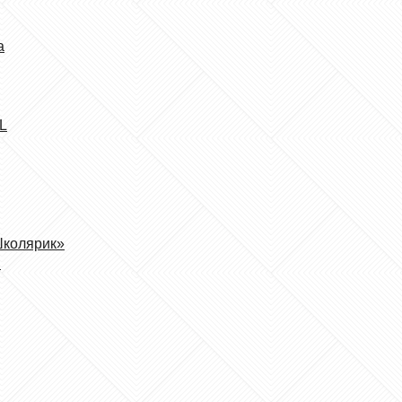
а
L
Школярик»
n