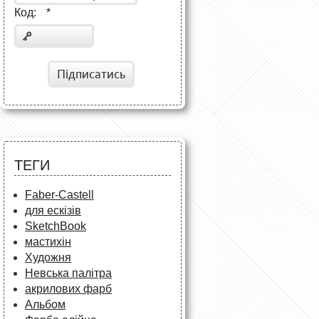
Код:
*
Підписатись
ТЕГИ
Faber-Castell
для ескізів
SketchBook
мастихін
Художня
Невська палітра
акрилових фарб
Альбом