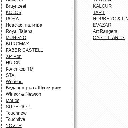
Bruynzeel
KALOUR
KOLOS
TART
ROSA
NORBERG & LI
Невская палитра
EVAZAR
Royal Talens
Art Rangers
MUNGYO
CASTLE ARTS
BUROMAX
FABER CASTELL
XP-Pen
HUION
Коленкор ТМ
STA
Worison
Видавництво «Школярик»
Winsor & Newton
Maries
SUPERIOR
Touchnew
Touchfive
YOVER