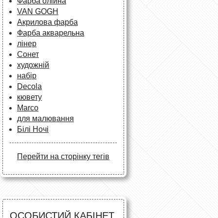
Фарба олійна
VAN GOGH
Акрилова фарба
Фарба акварельна
лінер
Сонет
художній
набір
Decola
кювету
Marco
для малювання
Білі Ночі
Перейти на сторінку тегів
ОСОБИСТИЙ КАБІНЕТ