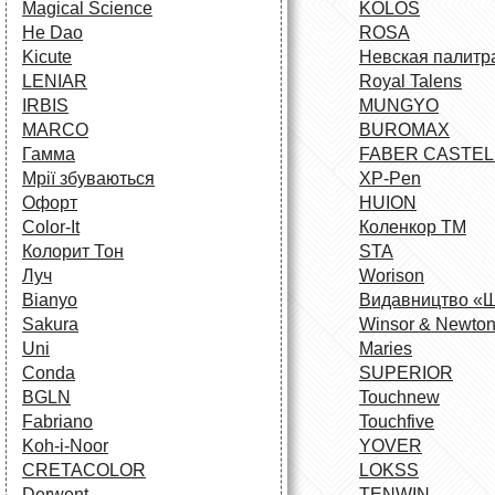
Magical Science
KOLOS
He Dao
ROSA
Kicute
Невская палитр
LENIAR
Royal Talens
IRBIS
MUNGYO
MARCO
BUROMAX
Гамма
FABER CASTEL
Мрії збуваються
XP-Pen
Офорт
HUION
Сolor-It
Коленкор ТМ
Колорит Тон
STA
Луч
Worison
Bianyo
Видавництво «
Sakura
Winsor & Newto
Uni
Maries
Conda
SUPERIOR
BGLN
Touchnew
Fabriano
Touchfive
Koh-i-Noor
YOVER
CRETACOLOR
LOKSS
Derwent
TENWIN