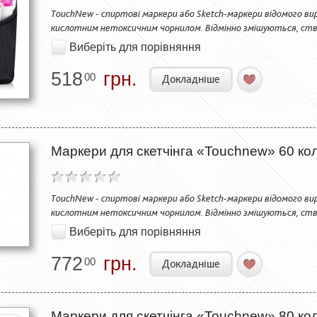
TouchNew - спиртові маркери або Sketch-маркери відомого вир
кислотним нетоксичним чорнилом. Відмінно змішуються, ств
Виберіть для порівняння
518
грн.
00
Докладніше
Маркери для скетчінга «Touchnew» 60 кол
TouchNew - спиртові маркери або Sketch-маркери відомого вир
кислотним нетоксичним чорнилом. Відмінно змішуються, ств
Виберіть для порівняння
772
грн.
00
Докладніше
Маркери для скетчінга «Touchnew» 80 кол