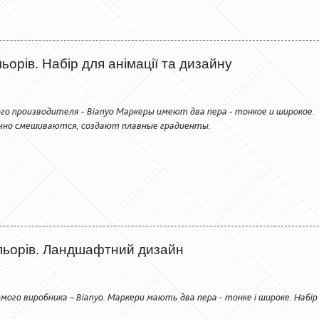
орів. Набір для анімації та дизайну
го производителя - Bianyo Маркеры имеют два пера - тонкое и широкое.
чно смешиваются, создают плавные градиенты.
льорів. Ландшафтний дизайн
мого виробника – Bianyo. Маркери мають два пера - тонке і широке. Набір