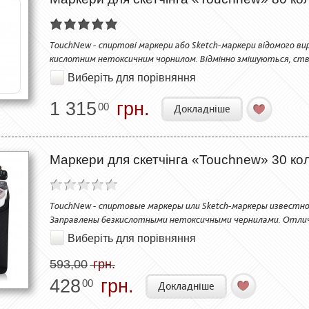
TouchNew - спиртові маркери або Sketch-маркери відомого вир
кислотним нетоксичним чорнилом. Відмінно змішуються, ств
Виберіть для порівняння
1 315
грн.
00
Докладніше
Маркери для скетчінга «Touchnew» 30 коль
TouchNew - спиртовые маркеры или Sketch-маркеры известно
Заправлены безкислотными нетоксичными чернилами. Отли
Виберіть для порівняння
593,00
грн.
428
грн.
00
Докладніше