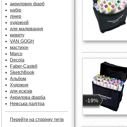
акрилових фарб
набір
лінер
художній
для малювання
кювету
VAN GOGH
мастихін
Marco
Decola
Faber-Castell
SketchBook
Альбом
Художня
для ескізів
Акрилова фарба
-19%
Невська палітра
Перейти на сторінку тегів