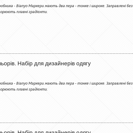
обника - Bianyo Маркери мають два пера - тонке і широке. Заправлені без
орюють плавні градієнти.
ьорів. Набір для дизайнерів одягу
обника - Bianyo Маркери мають два пера - тонке і широке. Заправлені без
орюють плавні градієнти.
ьорів. Набір для дизайнерів одягу