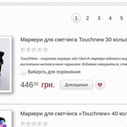
1
2
3
4
5
Маркери для скетчінга Touchnew 30 кольо
TouchNew - спиртові маркери або Sketch-маркери відомого вир
кислотним нетоксичним чорнилом. Відмінно змішуються, ств
Виберіть для порівняння
446
грн.
00
Докладніше
Маркери для скетчінга «Touchnew» 40 кол