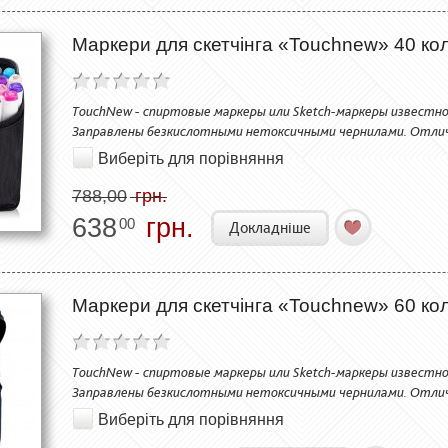
Маркери для скетчінга «Touchnew» 40 коль
TouchNew - спиртовые маркеры или Sketch-маркеры известно
Заправлены безкислотными нетоксичными чернилами. Отли
Виберіть для порівняння
788,00
грн.
638
грн.
00
Докладніше
Маркери для скетчінга «Touchnew» 60 коль
TouchNew - спиртовые маркеры или Sketch-маркеры известно
Заправлены безкислотными нетоксичными чернилами. Отли
Виберіть для порівняння