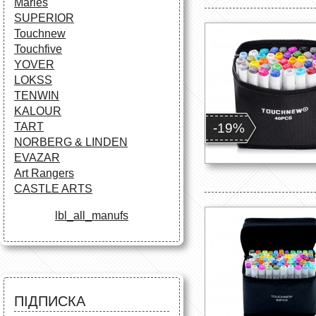
Maries
SUPERIOR
Touchnew
Touchfive
YOVER
LOKSS
TENWIN
KALOUR
-19%
TART
NORBERG & LINDEN
EVAZAR
Art Rangers
CASTLE ARTS
lbl_all_manufs
ПІДПИСКА