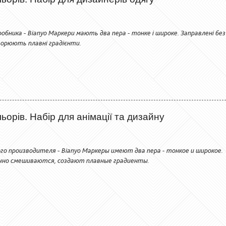
обника - Bianyo Маркери мають два пера - тонке і широке. Заправлені без
орюють плавні градієнти.
орів. Набір для анімації та дизайну
го производителя - Bianyo Маркеры имеют два пера - тонкое и широкое.
чно смешиваются, создают плавные градиенты.