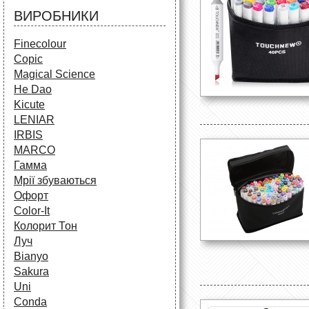
ВИРОБНИКИ
Finecolour
Copic
Magical Science
He Dao
Kicute
LENIAR
IRBIS
MARCO
Гамма
Мрії збуваються
Офорт
Сolor-It
Колорит Тон
Луч
Bianyo
Sakura
Uni
Conda