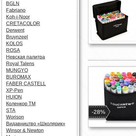
BGLN
Fabriano
Koh-i-Noor
CRETACOLOR
Derwent
Bruynzeel
KOLOS
ROSA
Невская палитра
Royal Talens
MUNGYO
BUROMAX
FABER CASTELL
XP-Pen
HUION
Коленкор ТМ
STA
-28%
Worison
Видавництво «Школярик»
Winsor & Newton