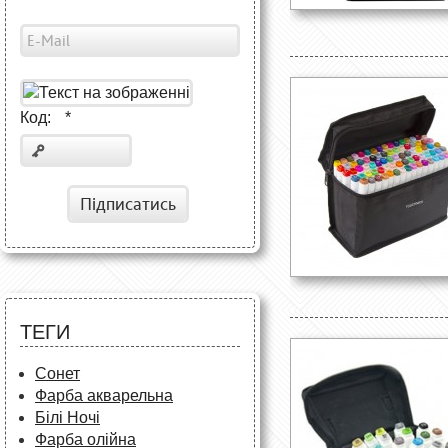
Код:
*
Підписатись
ТЕГИ
Сонет
Фарба акварельна
Білі Ночі
Фарба олійна