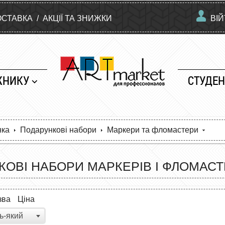
ОСТАВКА
/
АКЦІЇ ТА ЗНИЖКИ
ВІ
ЖНИКУ
СТУДЕН
нка
Подарункові набори
Маркери та фломастери
ОВІ НАБОРИ МАРКЕРІВ І ФЛОМАСТ
зва
Ціна
ь-який