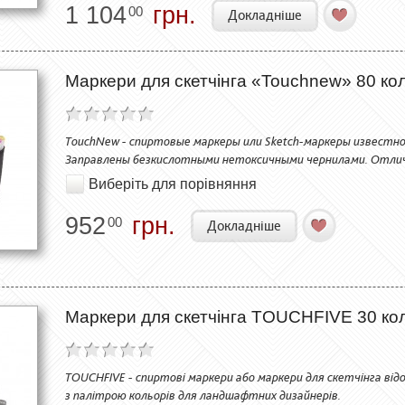
1 104
грн.
00
Докладніше
Маркери для скетчінга «Touchnew» 80 коль
TouchNew - спиртовые маркеры или Sketch-маркеры известно
Заправлены безкислотными нетоксичными чернилами. Отли
Виберіть для порівняння
952
грн.
00
Докладніше
Маркери для скетчінга TOUCHFIVE 30 ко
TOUCHFIVE - спиртові маркери або маркери для скетчінга відо
з палітрою кольорів для ландшафтних дизайнерів.