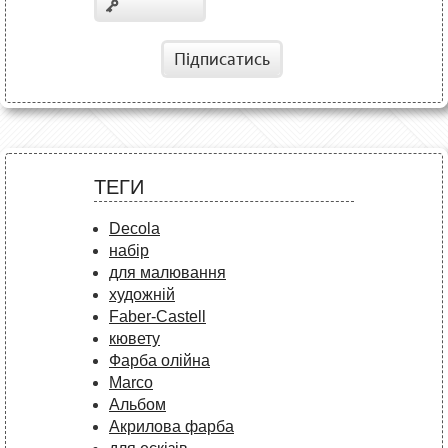
Підписатись
ТЕГИ
Decola
набір
для малювання
художній
Faber-Castell
кювету
Фарба олійна
Marco
Альбом
Акрилова фарба