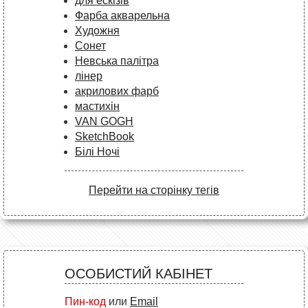
для ескізів
Фарба акварельна
Художня
Сонет
Невська палітра
лінер
акрилових фарб
мастихін
VAN GOGH
SketchBook
Білі Ночі
Перейти на сторінку тегів
ОСОБИСТИЙ КАБІНЕТ
Пин-код
или
Email