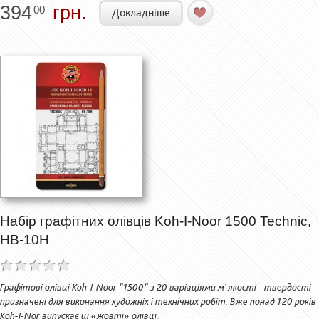
394
грн.
00
Докладніше
Набір графітних олівців Koh-I-Noor 1500 Technic,
НВ-10Н
Графітові олівці Koh-I-Noor "1500" з 20 варіаціями м`якості - твердості
призначені для виконання художніх і технічних робіт. Вже понад 120 років
Koh-I-Nor випускає ці «жовті» олівці.