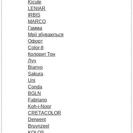
Kicute
LENIAR
IRBIS
MARCO
Гамма
Мрії збуваються
Офорт
Сolor-It
Колорит Тон
Луч
Bianyo
Sakura
Uni
Conda
BGLN
Fabriano
Koh-i-Noor
CRETACOLOR
Derwent
Bruynzeel
KOLOS