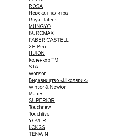
ROSA
Невская палитра
Royal Talens
MUNGYO
BUROMAX
FABER CASTELL
XP-Pen
HUION
Коленкор ТМ
STA
Worison
Видавництво «Школярик»
Winsor & Newton
Maries
SUPERIOR
Touchnew
Touchfive
YOVER
LOKSS
TENWIN