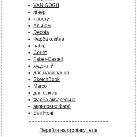
VAN GOGH
лінер
кювету
Альбом
Decola
Фарба олійна
набір
Сонет
Faber-Castell
художній
для малювання
SketchBook
Marco
для ескізів
Фарба акварельна
акрилових фарб
Білі Ночі
Перейти на сторінку тегів