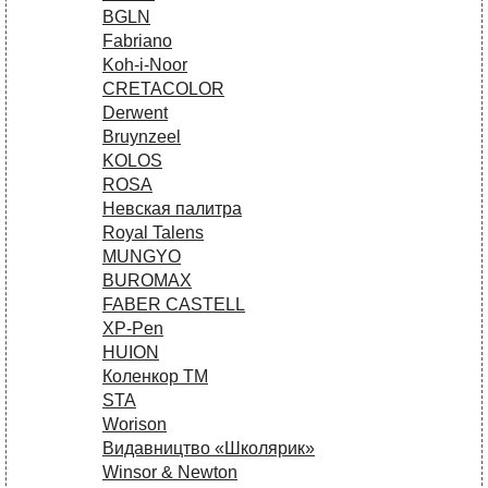
BGLN
Fabriano
Koh-i-Noor
CRETACOLOR
Derwent
Bruynzeel
KOLOS
ROSA
Невская палитра
Royal Talens
MUNGYO
BUROMAX
FABER CASTELL
XP-Pen
HUION
Коленкор ТМ
STA
Worison
Видавництво «Школярик»
Winsor & Newton