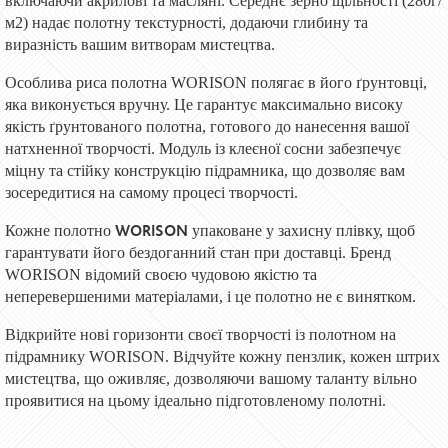
включаючи акрилові та масляні. Середнє зерно щільності (280г/
м2) надає полотну текстурності, додаючи глибину та
виразність вашим витворам мистецтва.
Особлива риса полотна WORISON полягає в його ґрунтовці,
яка виконується вручну. Це гарантує максимально високу
якість ґрунтованого полотна, готового до нанесення вашої
натхненної творчості. Модуль із клеєної сосни забезпечує
міцну та стійку конструкцію підрамника, що дозволяє вам
зосередитися на самому процесі творчості.
WORISON
Кожне полотно
упаковане у захисну плівку, щоб
гарантувати його бездоганний стан при доставці. Бренд
WORISON відомий своєю чудовою якістю та
неперевершеними матеріалами, і це полотно не є винятком.
Відкрийте нові горизонти своєї творчості із полотном на
підрамнику WORISON. Відчуйте кожну пензлик, кожен штрих
мистецтва, що оживляє, дозволяючи вашому таланту вільно
проявитися на цьому ідеально підготовленому полотні.