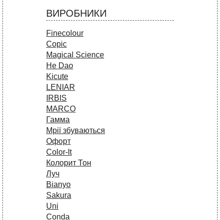
ВИРОБНИКИ
Finecolour
Copic
Magical Science
He Dao
Kicute
LENIAR
IRBIS
MARCO
Гамма
Мрії збуваються
Офорт
Сolor-It
Колорит Тон
Луч
Bianyo
Sakura
Uni
Conda