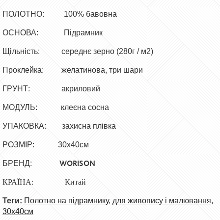
ПОЛОТНО: 100% бавовна
ОСНОВА: Підрамник
Щільність: середнє зерно (280г / м2)
Проклейка: желатинова, три шари
ГРУНТ: акриловий
МОДУЛЬ: клеєна сосна
УПАКОВКА: захисна плівка
РОЗМІР: 30х40см
WORISON
БРЕНД:
КРАЇНА: Китай
Теги:
Полотно на підрамнику
,
для живопису і малювання
,
30х40см