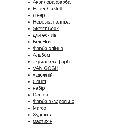
Акрилова фарба
Faber-Castell
лінер
Невська палітра
SketchBook
для ескізів
Білі Ночі
Фарба олійна
Альбом
акрилових фарб
VAN GOGH
художній
Сонет
набір
Decola
Фарба акварельна
Marco
Художня
мастихін