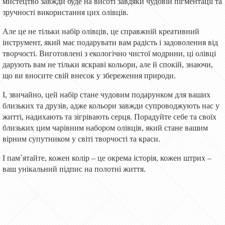
мистецтво завжди буде на висоті завдяки чудовій пігментації та
зручності використання цих олівців.
Але це не тільки набір олівців, це справжній креативний
інструмент, який має подарувати вам радість і задоволення від
творчості. Виготовлені з екологічно чистої модрини, ці олівці
дарують вам не тільки яскраві кольори, але й спокій, знаючи,
що ви вносите свій внесок у збереження природи.
І, звичайно, цей набір стане чудовим подарунком для ваших
близьких та друзів, адже кольори завжди супроводжують нас у
житті, надихають та зігрівають серця. Порадуйте себе та своїх
близьких цим чарівним набором олівців, який стане вашим
вірним супутником у світі творчості та краси.
І пам`ятайте, кожен колір – це окрема історія, кожен штрих –
ваш унікальний підпис на полотні життя.