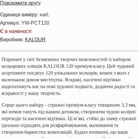
Повідомити другу
Одиниця виміру:
наб.
Артикул:
YW-PCT120
Є в наявності
Виробник:
KALOUR
Пориньте у світ безмежних творчих можливостей із набором
кольорових олівців KALOUR 120 преміум-класу. Цей чудовий
асортимент поєднує 120 унікальних кольорів, кожен з яких є
маленьким дивом мистецтва. Яскраві, насичені відтінки
надихатимуть вас на нові художні подвиги, додаючи радості та
яскравості у вашу творчість.
Серце цього набору - стрижні преміум-класу товщиною 3,3 мм,
які немов тануть під вашим дотиком, створюючи чудові колірні
переходи та насичені відтінки. Ці м`які, стійкі до зламу стрижні
ідеально підходять для розфарбовування, малювання та
створення барвистих композицій. Будьте впевнені, що ваше