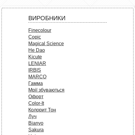
ВИРОБНИКИ
Finecolour
Copic
Magical Science
He Dao
Kicute
LENIAR
IRBIS
MARCO
Гамма
Мрії збуваються
Офорт
Сolor-It
Колорит Тон
Луч
Bianyo
Sakura