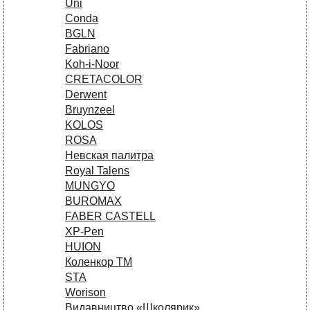
Uni
Conda
BGLN
Fabriano
Koh-i-Noor
CRETACOLOR
Derwent
Bruynzeel
KOLOS
ROSA
Невская палитра
Royal Talens
MUNGYO
BUROMAX
FABER CASTELL
XP-Pen
HUION
Коленкор ТМ
STA
Worison
Видавництво «Школярик»