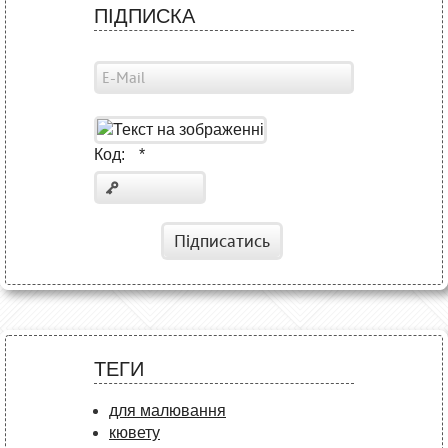
ПІДПИСКА
Код:
*
Підписатись
ТЕГИ
для малювання
кювету