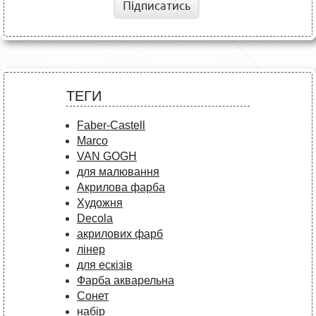
Підписатись
ТЕГИ
Faber-Castell
Marco
VAN GOGH
для малювання
Акрилова фарба
Художня
Decola
акрилових фарб
лінер
для ескізів
Фарба акварельна
Сонет
набір