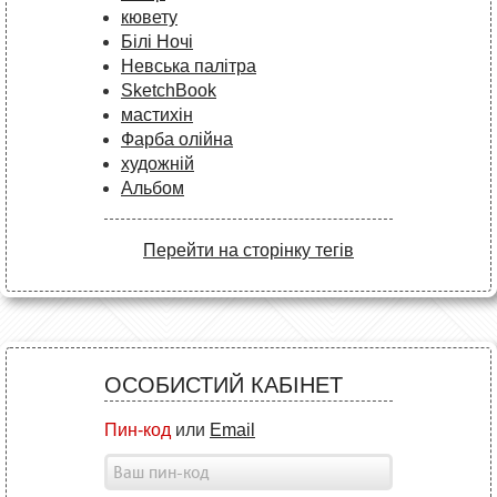
кювету
Білі Ночі
Невська палітра
SketchBook
мастихін
Фарба олійна
художній
Альбом
Перейти на сторінку тегів
ОСОБИСТИЙ КАБІНЕТ
Пин-код
или
Email