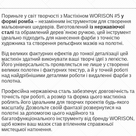
Пориньте у світ творчості з Мастіхіном WORISON #5
у
формі ромба
– незамінним інструментом для створення
мальовничих шедеврів. Виготовлений
із нержавіючої
сталі
та обрамлений дерев`яною ручкою, цей інструмент
ідеально підходить для нанесення фарби з точністю
художника та створення рельєфних мазків на полотні.
Від великих фактурних ефектів до тонкої деталізації цей
мастихін здатний виконувати ваші творчі ідеї з легкістю.
Його універсальність проявляється
не лише
у створенні
великих полотен і фактурних текстур, а й у точній роботі
над найдрібнішими деталями
роботи
і видаленні фарби з
полотна.
Професійна нержавіюча сталь забезпечує довговічність та
точність при роботі, а розмір та форма цього мастихіна
роблять його ідеальним для творчих проектів будь-якого
масштабу. Дозвольте своїй фантазії розвернутися на
полотні за допомогою цього надійного та
багатофункціонального інструменту від бренду WORISON,
щоб кожен ваш мазок став втіленням справжньої
мистецької натхнення.