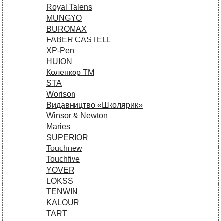
Royal Talens
MUNGYO
BUROMAX
FABER CASTELL
XP-Pen
HUION
Коленкор ТМ
STA
Worison
Видавництво «Школярик»
Winsor & Newton
Maries
SUPERIOR
Touchnew
Touchfive
YOVER
LOKSS
TENWIN
KALOUR
TART