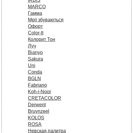
IRBIS
MARCO
Гамма
Мрії збуваються
Офорт
Сolor-It
Колорит Тон
Луч
Bianyo
Sakura
Uni
Conda
BGLN
Fabriano
Koh-i-Noor
CRETACOLOR
Derwent
Bruynzeel
KOLOS
ROSA
Невская палитра