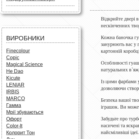
Маркери
Олівці
Олівці
Фарби та пензлі
Все для креслення
Фарби та пензлі
Все для креслення
Відкрийте двері 
Аксесуари для студентів
Маркери та фломастери
нескінченних тво
Все для творчості
Різне
Олівці та фломастери
ВИРОБНИКИ
Кожна баночка гуа
Аксесуари для школярів
занурюють вас у 
Finecolour
картонній коробці
Copic
Особливості гуаш
Magical Science
натуральних в`яжу
He Dao
Kicute
Із цими фарбами у
LENIAR
дозволяючи створ
IRBIS
MARCO
Безпека вашої тв
Гамма
іграшок. Ви может
Мрії збуваються
Забудьте про тур
Офорт
насичені та яскра
Сolor-It
найсміливіші ідеї.
Колорит Тон