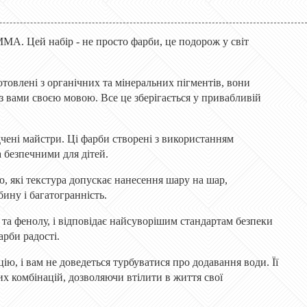
МА. Цей набір - не просто фарби, це подорож у світ
отовлені з органічних та мінеральних пігментів, вони
з вами своєю мовою. Все це зберігається у привабливій
чені майстри. Ці фарби створені з використанням
 безпечними для дітей.
ю, які текстура допускає нанесення шару на шар,
ину і багатогранність.
та фенолу, і відповідає найсуворішим стандартам безпеки
арби радості.
ю, і вам не доведеться турбуватися про додавання води. Її
х комбінацій, дозволяючи втілити в життя свої