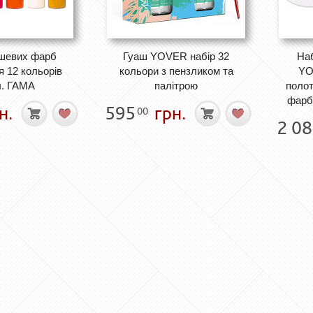
ашевих фарб
Гуаш YOVER набір 32
На
 12 кольорів
кольори з пензликом та
YO
л. ГАМА
палітрою
полот
фарб
н.
595
грн.
00
2 0