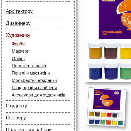
Архітектору
Папір
Дизайнеру
Лайнери
Папір
Маркери
Художнику
Олівці
Олівці
Фарби
Скетч маркери
Аксесуари для архітекторів
Маркери
Лайнери (рапідографи)
Олівці
Аксесуари для дизайнерів
Полотна та папір
Пензлі й мастихіни
Мольберти і етюдники
Рапідографи і лайнери
Аксесуари для художників
Студенту
Папір
Школяру
Лайнери
Папір
Маркери
Подарункові набори