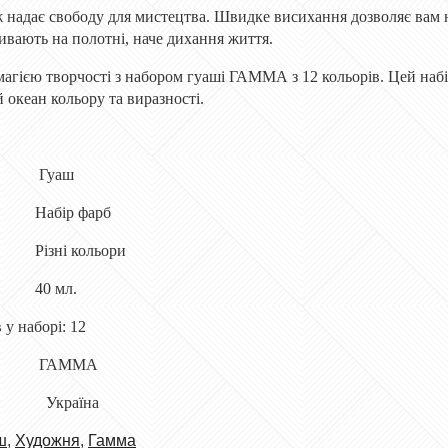
 надає свободу для мистецтва. Швидке висихання дозволяє вам 
ивають на полотні, наче дихання життя.
агією творчості з набором гуаші ГАММА з 12 кольорів. Цей набір
 океан кольору та виразності.
Гуаш
Набір фарб
Різні кольори
40 мл.
в
у наборі: 12
ГАММА
:
Україна
ш
,
Художня
,
Гамма