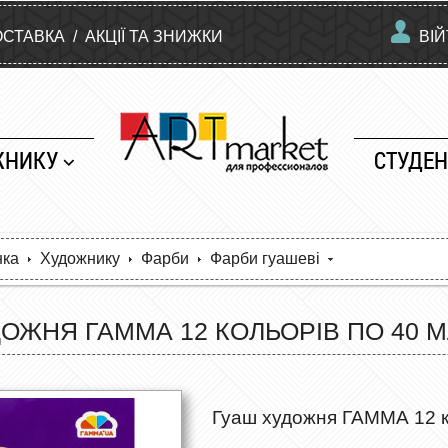
ОСТАВКА
/
АКЦІЇ ТА ЗНИЖКИ
ВІ
ЖНИКУ
СТУДЕН
нка
Художнику
Фарби
Фарби гуашеві
ОЖНЯ ГАММА 12 КОЛЬОРІВ ПО 40 М
Гуаш художня ГАММА 12 ко