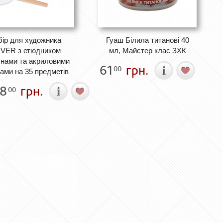
бір для художника
Гуаш Білила титанові 40
VER з етюдником
мл, Майстер клас ЗХК
нами та акриловими
61
грн.
00
ами на 35 предметів
88
грн.
00