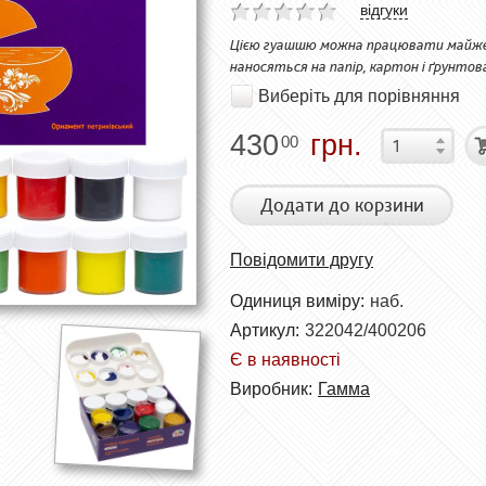
відгуки
Цією гуашшю можна працювати майже н
наносяться на папір, картон і ґрунто
Виберіть для порівняння
430
грн.
00
Додати до корзини
Повідомити другу
Одиниця виміру:
наб.
Артикул:
322042/400206
Є в наявності
Виробник:
Гамма