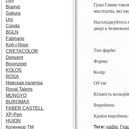
Луч
Гуаш Гамма також
Bianyo
мистецтва, які ож
Sakura
Uni
Насолоджуйтесь м
Conda
двері в безмежний
BGLN
Fabriano
Koh-i-Noor
Тип фарби:
CRETACOLOR
Derwent
Форма:
Bruynzeel
KOLOS
Колір:
ROSA
Невская палитра
Об`єм:
Royal Talens
Кільк
ість кольорі
MUNGYO
BUROMAX
Виробник:
FABER CASTELL
XP-Pen
Країна виробник
HUION
Теги:
набір
,
Гуа
Коленкор ТМ