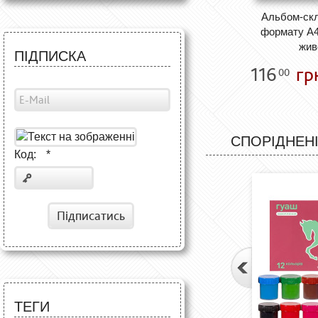
Альбом-скл
формату А4
жив
ПІДПИСКА
116
гр
00
СПОРІДНЕНІ
Код:
*
Підписатись
ТЕГИ