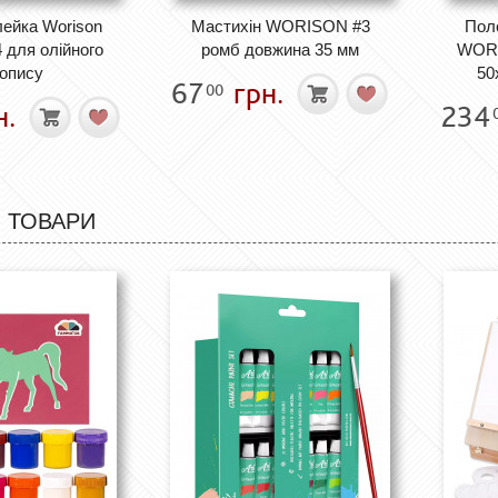
ейка Worison
Мастихін WORISON #3
Пол
 для олійного
ромб довжина 35 мм
WORI
опису
50
67
грн.
00
н.
234
 ТОВАРИ