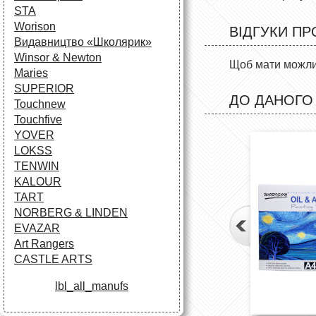
STA
Worison
ВІДГУКИ ПР
Видавництво «Школярик»
Winsor & Newton
Щоб мати можлив
Maries
SUPERIOR
ДО ДАНОГО
Touchnew
Touchfive
YOVER
LOKSS
TENWIN
KALOUR
TART
NORBERG & LINDEN
EVAZAR
Art Rangers
CASTLE ARTS
lbl_all_manufs