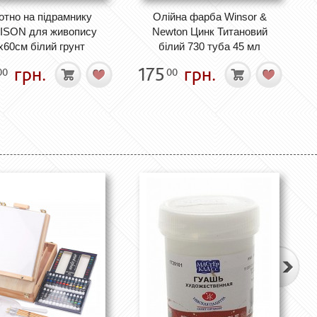
отно на підрамнику
Олійна фарба Winsor &
SON для живопису
Newton Цинк Титановий
х60см білий грунт
білий 730 туба 45 мл
грн.
175
грн.
00
00