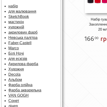
набір
для малювання
SketchBook
Набір гу
мастихін
Захоплення
художній
20 м
акрилових фарб
166
гр
Невська палітра
00
Faber-Castell
Marco
Білі Ночі
для ескізів
Акрилова фарба
Художня
Decola
Альбом
Фарба олійна
Фарба акварельна
VAN GOGH
Сонет
лінер