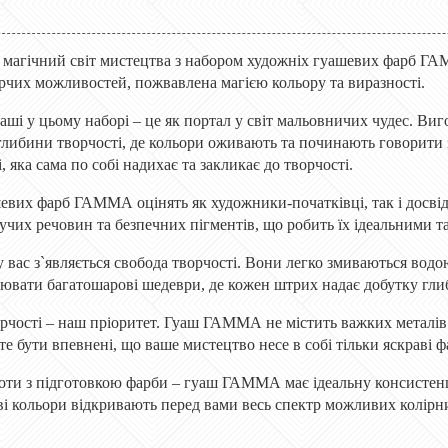
в магічний світ мистецтва з набором художніх гуашевих фарб ГАМ
рчих можливостей, пожвавлена магією кольору та виразності.
ші у цьому наборі – це як портал у світ мальовничих чудес. Виг
глибини творчості, де кольори оживають та починають говорити 
, яка сама по собі надихає та закликає до творчості.
евих фарб ГАММА оцінять як художники-початківці, так і досвід
чих речовин та безпечних пігментів, що робить їх ідеальними та
 вас з`являється свобода творчості. Вони легко змиваються водо
ювати багатошарові шедеври, де кожен штрих надає добутку глиб
орчості – наш пріоритет. Гуаш ГАММА не містить важких металів 
е бути впевнені, що ваше мистецтво несе в собі тільки яскраві ф
боти з підготовкою фарби – гуаш ГАММА має ідеальну консистенці
ві кольори відкривають перед вами весь спектр можливих колірни