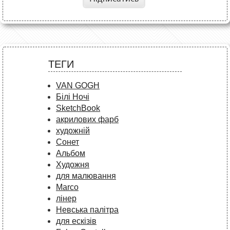
ТЕГИ
VAN GOGH
Білі Ночі
SketchBook
акрилових фарб
художній
Сонет
Альбом
Художня
для малювання
Marco
лінер
Невська палітра
для ескізів