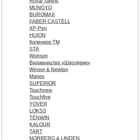
Royal Talens
MUNGYO
BUROMAX
FABER CASTELL
XP-Pen
HUION
Коленкор ТМ
STA
Worison
Видавництво «Школярик»
Winsor & Newton
Maries
SUPERIOR
Touchnew
Touchfive
YOVER
LOKSS
TENWIN
KALOUR
TART
NORBERG & LINDEN