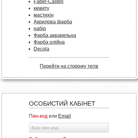
Faber-Castell
кювету
мастихін
Акрилова фарба
набір
Фарба акварельна
Фарба олійна
Decola
Перейти на сторінку тегів
ОСОБИСТИЙ КАБІНЕТ
Пин-код
или
Email