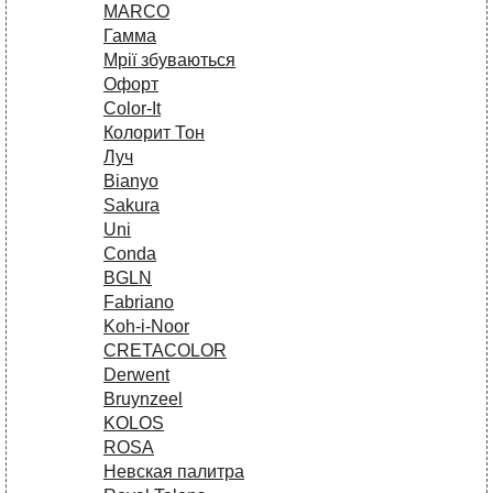
MARCO
Гамма
Мрії збуваються
Офорт
Сolor-It
Колорит Тон
Луч
Bianyo
Sakura
Uni
Conda
BGLN
Fabriano
Koh-i-Noor
CRETACOLOR
Derwent
Bruynzeel
KOLOS
ROSA
Невская палитра