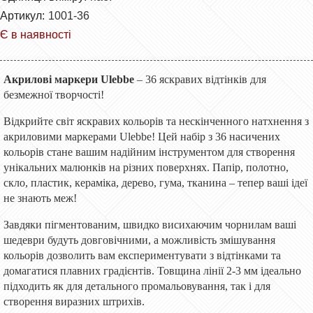
Артикул:
1001-36
Є в наявності
Акрилові маркери Ulebbe
– 36 яскравих відтінків для
безмежної творчості!
Відкрийте світ яскравих кольорів та нескінченного натхнення з
акриловими маркерами Ulebbe! Цей набір з 36 насичених
кольорів стане вашим надійним інструментом для створення
унікальних малюнків на різних поверхнях. Папір, полотно,
скло, пластик, кераміка, дерево, гума, тканина – тепер ваші ідеї
не знають меж!
Завдяки пігментованим, швидко висихаючим чорнилам ваші
шедеври будуть довговічними, а можливість змішування
кольорів дозволить вам експериментувати з відтінками та
домагатися плавних градієнтів. Товщина лінії 2-3 мм ідеально
підходить як для детального промальовування, так і для
створення виразних штрихів.