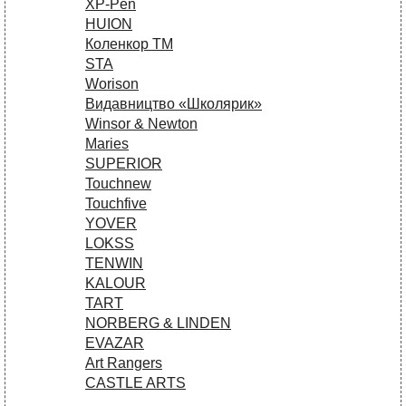
XP-Pen
HUION
Коленкор ТМ
STA
Worison
Видавництво «Школярик»
Winsor & Newton
Maries
SUPERIOR
Touchnew
Touchfive
YOVER
LOKSS
TENWIN
KALOUR
TART
NORBERG & LINDEN
EVAZAR
Art Rangers
CASTLE ARTS