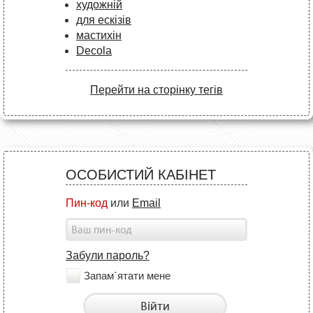
художній
для ескізів
мастихін
Decola
Перейти на сторінку тегів
ОСОБИСТИЙ КАБІНЕТ
Пин-код
или
Email
Забули пароль?
Запам`ятати мене
Війти