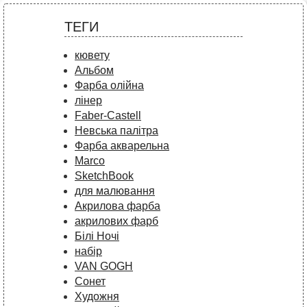
ТЕГИ
кювету
Альбом
Фарба олійна
лінер
Faber-Castell
Невська палітра
Фарба акварельна
Marco
SketchBook
для малювання
Акрилова фарба
акрилових фарб
Білі Ночі
набір
VAN GOGH
Сонет
Художня