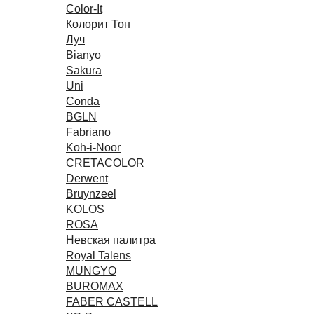
Сolor-It
Колорит Тон
Луч
Bianyo
Sakura
Uni
Conda
BGLN
Fabriano
Koh-i-Noor
CRETACOLOR
Derwent
Bruynzeel
KOLOS
ROSA
Невская палитра
Royal Talens
MUNGYO
BUROMAX
FABER CASTELL