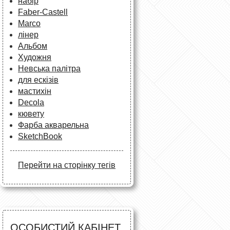
набір
Faber-Castell
Marco
лінер
Альбом
Художня
Невська палітра
для ескізів
мастихін
Decola
кювету
Фарба акварельна
SketchBook
Перейти на сторінку тегів
ОСОБИСТИЙ КАБІНЕТ