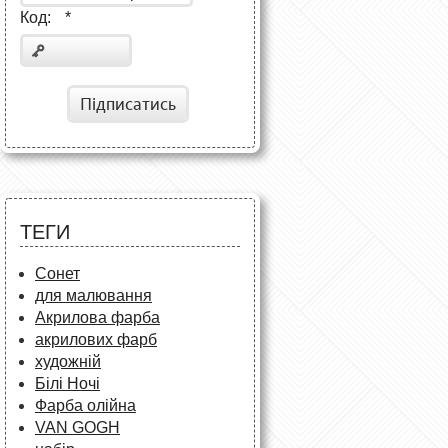
Код:
*
Підписатись
ТЕГИ
Сонет
для малювання
Акрилова фарба
акрилових фарб
художній
Білі Ночі
Фарба олійна
VAN GOGH