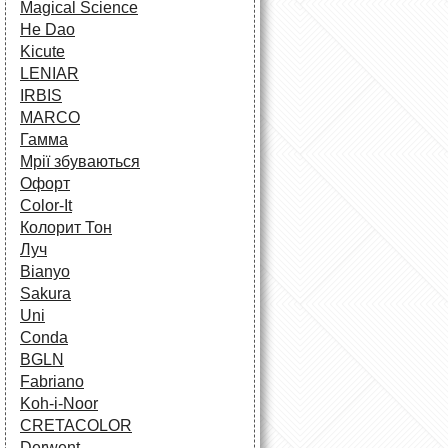
Magical Science
He Dao
Kicute
LENIAR
IRBIS
MARCO
Гамма
Мрії збуваються
Офорт
Сolor-It
Колорит Тон
Луч
Bianyo
Sakura
Uni
Conda
BGLN
Fabriano
Koh-i-Noor
CRETACOLOR
Derwent