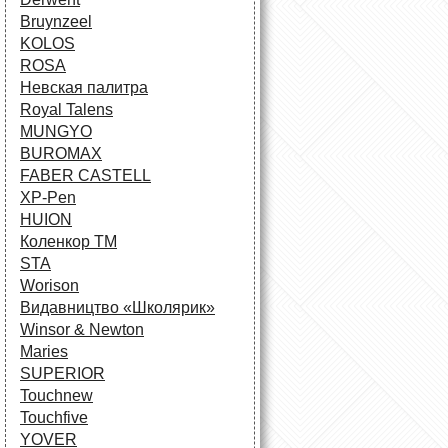
Bruynzeel
KOLOS
ROSA
Невская палитра
Royal Talens
MUNGYO
BUROMAX
FABER CASTELL
XP-Pen
HUION
Коленкор ТМ
STA
Worison
Видавництво «Школярик»
Winsor & Newton
Maries
SUPERIOR
Touchnew
Touchfive
YOVER