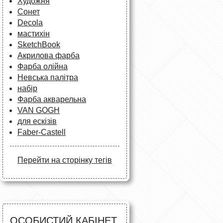
Художня
Сонет
Decola
мастихін
SketchBook
Акрилова фарба
Фарба олійна
Невська палітра
набір
Фарба акварельна
VAN GOGH
для ескізів
Faber-Castell
Перейти на сторінку тегів
ОСОБИСТИЙ КАБІНЕТ