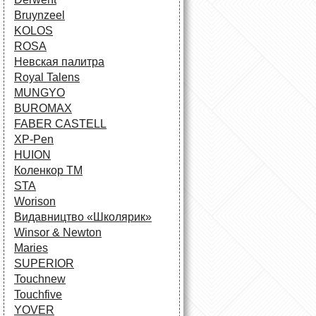
Bruynzeel
KOLOS
ROSA
Невская палитра
Royal Talens
MUNGYO
BUROMAX
FABER CASTELL
XP-Pen
HUION
Коленкор ТМ
STA
Worison
Видавництво «Школярик»
Winsor & Newton
Maries
SUPERIOR
Touchnew
Touchfive
YOVER