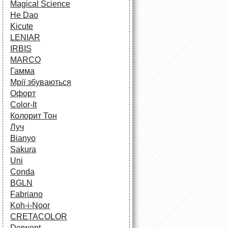
Magical Science
He Dao
Kicute
LENIAR
IRBIS
MARCO
Гамма
Мрії збуваються
Офорт
Сolor-It
Колорит Тон
Луч
Bianyo
Sakura
Uni
Conda
BGLN
Fabriano
Koh-i-Noor
CRETACOLOR
Derwent