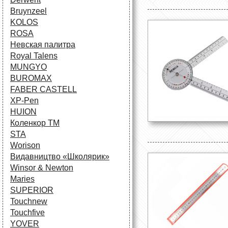
Bruynzeel
KOLOS
ROSA
Невская палитра
Royal Talens
MUNGYO
BUROMAX
FABER CASTELL
XP-Pen
HUION
Коленкор ТМ
STA
Worison
Видавництво «Школярик»
Winsor & Newton
Maries
SUPERIOR
Touchnew
Touchfive
YOVER