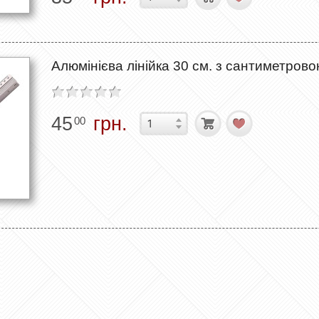
Алюмінієва лінійка 30 см. з сантиметро
45
грн.
00