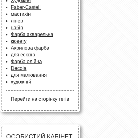
Художня
Faber-Castell
мастихін
лінер
набір
Фарба акварельна
кювету
Акрилова фарба
для ескізів
Фарба олійна
Decola
для малювання
художній
Перейти на сторінку тегів
ОСОБИСТИЙ КАБІНЕТ