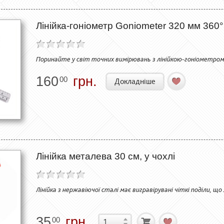
Лінійка-гоніометр Goniometer 320 мм 360°
Поринайте у світ точних вимірювань з лінійкою-гоніометром
160
грн.
00
Докладніше
Лінійка металева 30 см, у чохлі
Лінійка з нержавіючої сталі має вигравірувані чіткі поділи, 
35
грн.
00