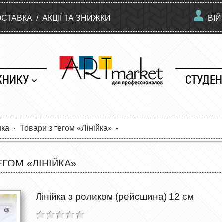
ОСТАВКА
/
АКЦІЇ ТА ЗНИЖКИ
ВІ
ЖНИКУ
СТУДЕН
нка
Товари з тегом «Лінійка»
ЕГОМ «ЛІНІЙКА»
Лінійка з роликом (рейсшина) 12 см