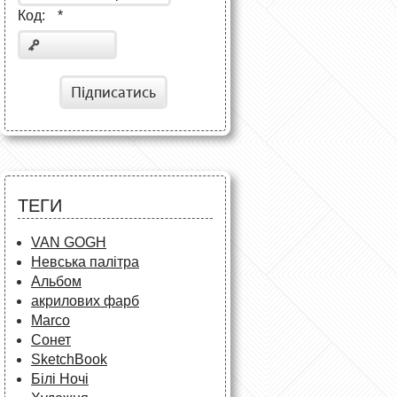
Код:
*
Підписатись
ТЕГИ
VAN GOGH
Невська палітра
Альбом
акрилових фарб
Marco
Сонет
SketchBook
Білі Ночі