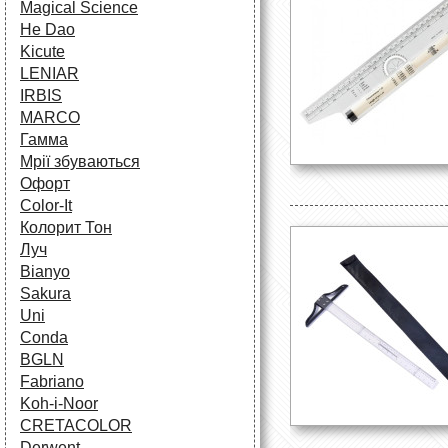
Magical Science
He Dao
Kicute
LENIAR
IRBIS
MARCO
Гамма
Мрії збуваються
Офорт
Сolor-It
Колорит Тон
Луч
Bianyo
Sakura
Uni
Conda
BGLN
Fabriano
Koh-i-Noor
CRETACOLOR
Derwent