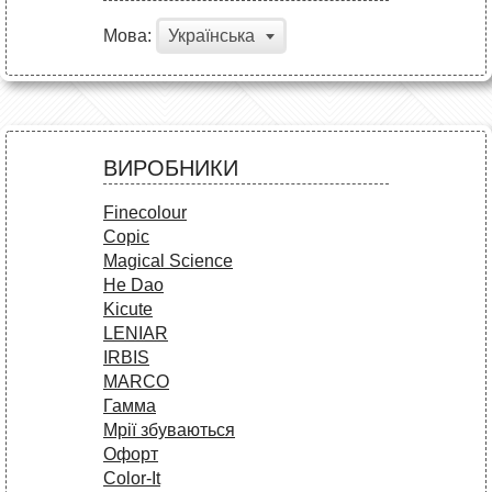
Мова:
Українська
ВИРОБНИКИ
Finecolour
Copic
Magical Science
He Dao
Kicute
LENIAR
IRBIS
MARCO
Гамма
Мрії збуваються
Офорт
Сolor-It