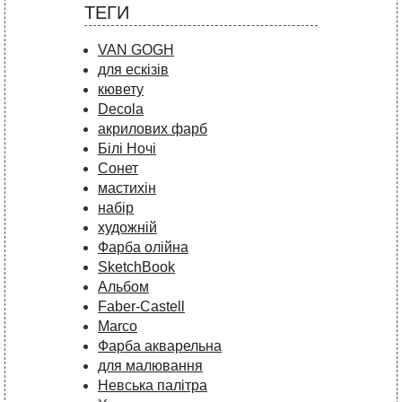
ТЕГИ
VAN GOGH
для ескізів
кювету
Decola
акрилових фарб
Білі Ночі
Сонет
мастихін
набір
художній
Фарба олійна
SketchBook
Альбом
Faber-Castell
Marco
Фарба акварельна
для малювання
Невська палітра