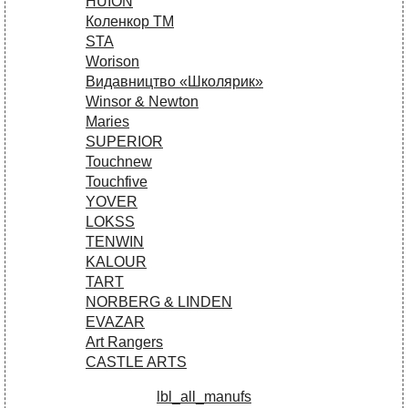
HUION
Коленкор ТМ
STA
Worison
Видавництво «Школярик»
Winsor & Newton
Maries
SUPERIOR
Touchnew
Touchfive
YOVER
LOKSS
TENWIN
KALOUR
TART
NORBERG & LINDEN
EVAZAR
Art Rangers
CASTLE ARTS
lbl_all_manufs