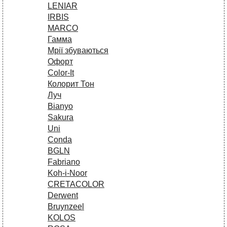
LENIAR
IRBIS
MARCO
Гамма
Мрії збуваються
Офорт
Сolor-It
Колорит Тон
Луч
Bianyo
Sakura
Uni
Conda
BGLN
Fabriano
Koh-i-Noor
CRETACOLOR
Derwent
Bruynzeel
KOLOS