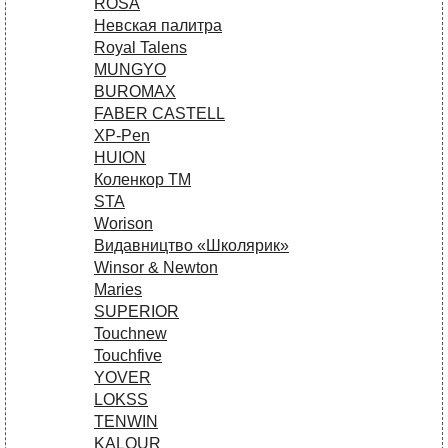
ROSA
Невская палитра
Royal Talens
MUNGYO
BUROMAX
FABER CASTELL
XP-Pen
HUION
Коленкор ТМ
STA
Worison
Видавництво «Школярик»
Winsor & Newton
Maries
SUPERIOR
Touchnew
Touchfive
YOVER
LOKSS
TENWIN
KALOUR