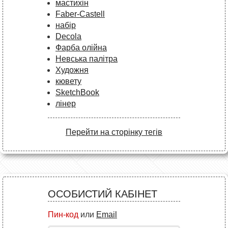
мастихін
Faber-Castell
набір
Decola
Фарба олійна
Невська палітра
Художня
кювету
SketchBook
лінер
Перейти на сторінку тегів
ОСОБИСТИЙ КАБІНЕТ
Пин-код
или
Email