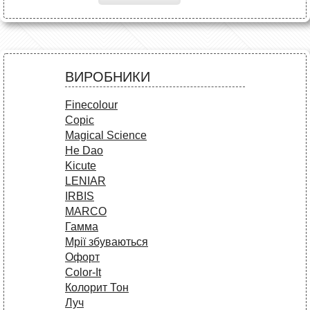
ВИРОБНИКИ
Finecolour
Copic
Magical Science
He Dao
Kicute
LENIAR
IRBIS
MARCO
Гамма
Мрії збуваються
Офорт
Сolor-It
Колорит Тон
Луч