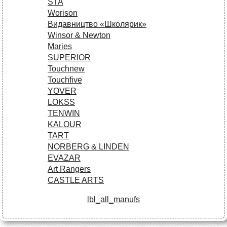
STA
Worison
Видавництво «Школярик»
Winsor & Newton
Maries
SUPERIOR
Touchnew
Touchfive
YOVER
LOKSS
TENWIN
KALOUR
TART
NORBERG & LINDEN
EVAZAR
Art Rangers
CASTLE ARTS
lbl_all_manufs