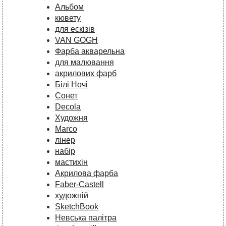
Альбом
кювету
для ескізів
VAN GOGH
Фарба акварельна
для малювання
акрилових фарб
Білі Ночі
Сонет
Decola
Художня
Marco
лінер
набір
мастихін
Акрилова фарба
Faber-Castell
художній
SketchBook
Невська палітра