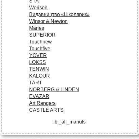
STA
Worison
Видавництво «Школярик»
Winsor & Newton
Maries
SUPERIOR
Touchnew
Touchfive
YOVER
LOKSS
TENWIN
KALOUR
TART
NORBERG & LINDEN
EVAZAR
Art Rangers
CASTLE ARTS
lbl_all_manufs