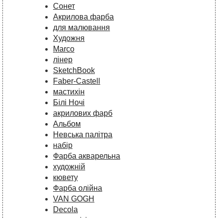
Сонет
Акрилова фарба
для малювання
Художня
Marco
лінер
SketchBook
Faber-Castell
мастихін
Білі Ночі
акрилових фарб
Альбом
Невська палітра
набір
Фарба акварельна
художній
кювету
Фарба олійна
VAN GOGH
Decola