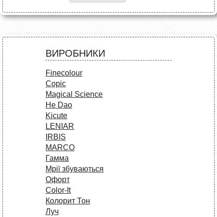
ВИРОБНИКИ
Finecolour
Copic
Magical Science
He Dao
Kicute
LENIAR
IRBIS
MARCO
Гамма
Мрії збуваються
Офорт
Сolor-It
Колорит Тон
Луч