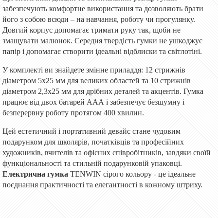
забезпечують комфортне використання та дозволяють брати
його з собою всюди – на навчання, роботу чи прогулянку.
Довгий корпус допомагає тримати руку так, щоби не
змащувати малюнок. Середня твердість гумки не ушкоджує
папір і допомагає створити ідеальні відблиски та світлотіні.
У комплекті ви знайдете змінне приладдя: 12 стрижнів
діаметром 5х25 мм для великих областей та 10 стрижнів
діаметром 2,3х25 мм для дрібних деталей та акцентів. Гумка
працює від двох батарей ААА і забезпечує безшумну і
безперервну роботу протягом 400 хвилин.
Цей естетичний і портативний девайс стане чудовим
подарунком для школярів, початківців та професійних
художників, вчителів та офісних співробітників, завдяки своїй
функціональності та стильній подарунковій упаковці.
Електрична гумка
TENWIN сірого кольору - це ідеальне
поєднання практичності та елегантності в кожному штриху.