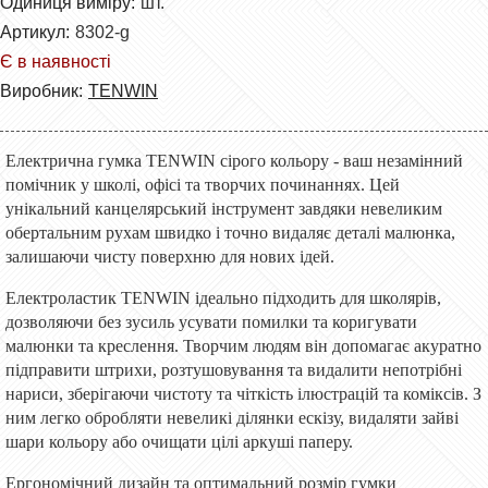
Одиниця виміру:
шт.
Артикул:
8302-g
Є в наявності
Виробник:
TENWIN
Електрична гумка TENWIN сірого кольору - ваш незамінний
помічник у школі, офісі та творчих починаннях. Цей
унікальний канцелярський інструмент завдяки невеликим
обертальним рухам швидко і точно видаляє деталі малюнка,
залишаючи чисту поверхню для нових ідей.
Електроластик TENWIN ідеально підходить для школярів,
дозволяючи без зусиль усувати помилки та коригувати
малюнки та креслення. Творчим людям він допомагає акуратно
підправити штрихи, розтушовування та видалити непотрібні
нариси, зберігаючи чистоту та чіткість ілюстрацій та коміксів. З
ним легко обробляти невеликі ділянки ескізу, видаляти зайві
шари кольору або очищати цілі аркуші паперу.
Ергономічний дизайн та оптимальний розмір гумки