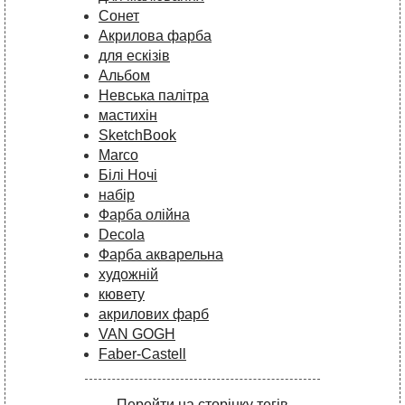
Сонет
Акрилова фарба
для ескізів
Альбом
Невська палітра
мастихін
SketchBook
Marco
Білі Ночі
набір
Фарба олійна
Decola
Фарба акварельна
художній
кювету
акрилових фарб
VAN GOGH
Faber-Castell
Перейти на сторінку тегів