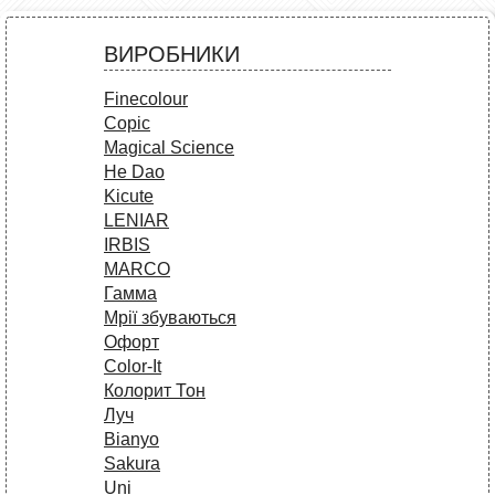
ВИРОБНИКИ
Finecolour
Copic
Magical Science
He Dao
Kicute
LENIAR
IRBIS
MARCO
Гамма
Мрії збуваються
Офорт
Сolor-It
Колорит Тон
Луч
Bianyo
Sakura
Uni