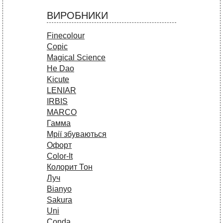
ВИРОБНИКИ
Finecolour
Copic
Magical Science
He Dao
Kicute
LENIAR
IRBIS
MARCO
Гамма
Мрії збуваються
Офорт
Сolor-It
Колорит Тон
Луч
Bianyo
Sakura
Uni
Conda