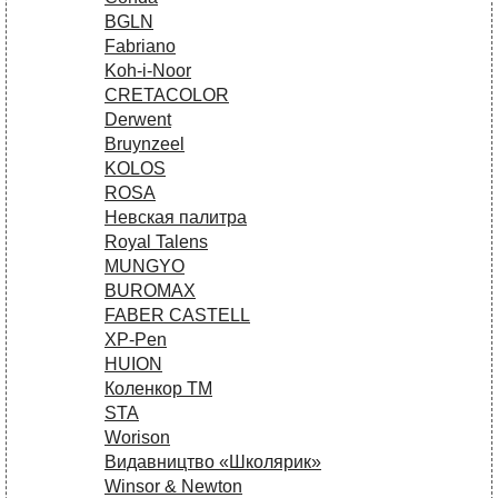
BGLN
Fabriano
Koh-i-Noor
CRETACOLOR
Derwent
Bruynzeel
KOLOS
ROSA
Невская палитра
Royal Talens
MUNGYO
BUROMAX
FABER CASTELL
XP-Pen
HUION
Коленкор ТМ
STA
Worison
Видавництво «Школярик»
Winsor & Newton