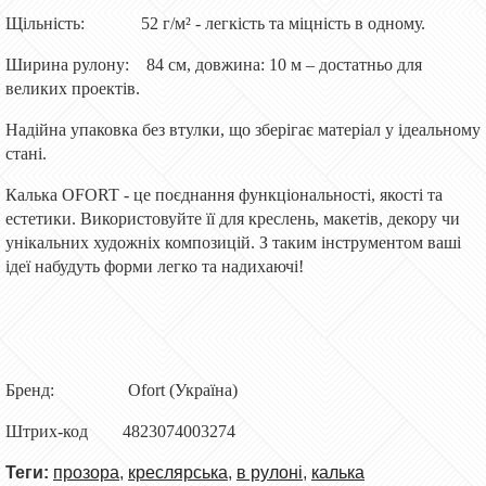
Щільність: 52 г/м² - легкість та міцність в одному.
Ширина рулону: 84 см, довжина: 10 м – достатньо для
великих проектів.
Надійна упаковка без втулки, що зберігає матеріал у ідеальному
стані.
Калька OFORT - це поєднання функціональності, якості та
естетики. Використовуйте її для креслень, макетів, декору чи
унікальних художніх композицій. З таким інструментом ваші
ідеї набудуть форми легко та надихаючі!
Бренд: Ofort (Україна)
Штрих-код 4823074003274
Теги:
прозора
,
креслярська
,
в рулоні
,
калька