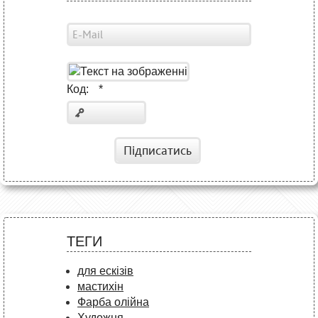
Код:
*
Підписатись
ТЕГИ
для ескізів
мастихін
Фарба олійна
Художня