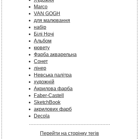
Marco
VAN GOGH
для малювання
набір
Білі Ночі
Альбом
кювету
Фарба акварельна
Сонет
лінер
Невська палітра
художній
Акрилова фарба
Faber-Castell
SketchBook
акрилових фарб
Decola
Перейти на сторінку тегів