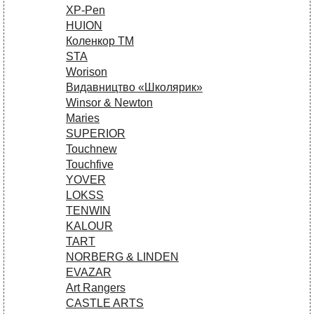
XP-Pen
HUION
Коленкор ТМ
STA
Worison
Видавництво «Школярик»
Winsor & Newton
Maries
SUPERIOR
Touchnew
Touchfive
YOVER
LOKSS
TENWIN
KALOUR
TART
NORBERG & LINDEN
EVAZAR
Art Rangers
CASTLE ARTS