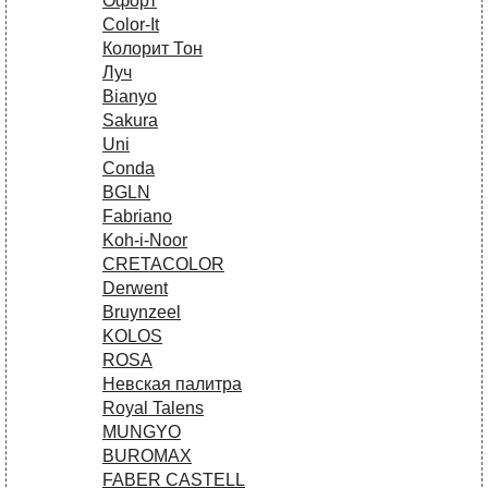
Офорт
Сolor-It
Колорит Тон
Луч
Bianyo
Sakura
Uni
Conda
BGLN
Fabriano
Koh-i-Noor
CRETACOLOR
Derwent
Bruynzeel
KOLOS
ROSA
Невская палитра
Royal Talens
MUNGYO
BUROMAX
FABER CASTELL