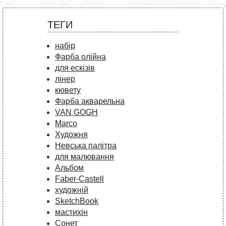
ТЕГИ
набір
Фарба олійна
для ескізів
лінер
кювету
Фарба акварельна
VAN GOGH
Marco
Художня
Невська палітра
для малювання
Альбом
Faber-Castell
художній
SketchBook
мастихін
Сонет