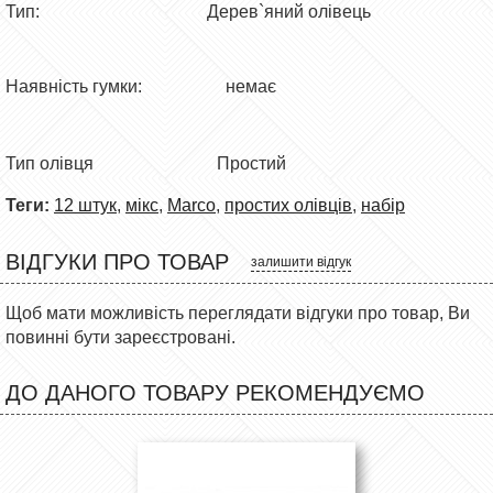
Тип: Дерев`яний олівець
Наявність гумки: немає
Тип олівця
Простий
Теги:
12 штук
,
мікс
,
Marco
,
простих олівців
,
набір
ВІДГУКИ ПРО ТОВАР
залишити відгук
Щоб мати можливість переглядати відгуки про товар, Ви
повинні бути зареєстровані.
ДО ДАНОГО ТОВАРУ РЕКОМЕНДУЄМО