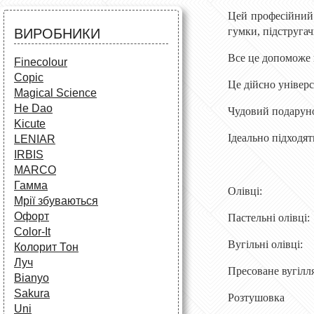
Аксесуари для художників
Все для творчості
Цей професійний н
Різне
Олівці та фломастери
гумки, підстругачк
ВИРОБНИКИ
Аксесуари для школярів
Все це допоможе в
Finecolour
Copic
Це дійсно універс
Magical Science
He Dao
Чудовий подарунок
Kicute
Ідеально підходят
LENIAR
IRBIS
MARCO
Гамма
Олівці: 
Мрії збуваються
Офорт
Пастельні олівц
Сolor-It
Вугільні олівц
Колорит Тон
Луч
Пресоване вугіл
Bianyo
Sakura
Розтушовка
Uni