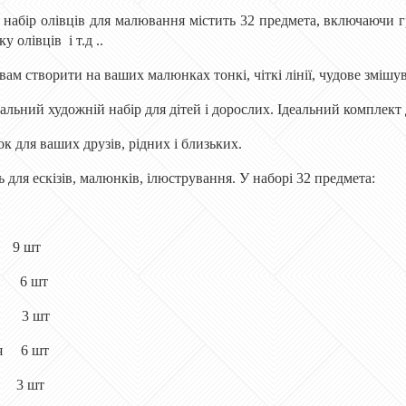
абір олівців для малювання містить 32 предмета, включаючи гра
у олівців і т.д ..
ам створити на ваших малюнках тонкі, чіткі лінії, чудове змішув
альний художній набір для дітей і дорослих. Ідеальний комплект
 для ваших друзів, рідних і близьких.
ь для ескізів, малюнків, ілюстрування. У наборі 32 предмета:
9 шт
і: 6 шт
і: 3 шт
ля 6 шт
 3 шт