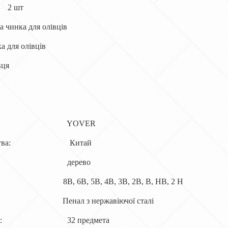
2 шт
а чинка для олівців
 для олівців
вця
ник: YOVER
обництва: Китай
олівців: дерево
8B, 6B, 5B, 4B, 3B, 2B, B, HB, 2 H
Пенал з нержавіючої сталі
 наборі: 32 предмета