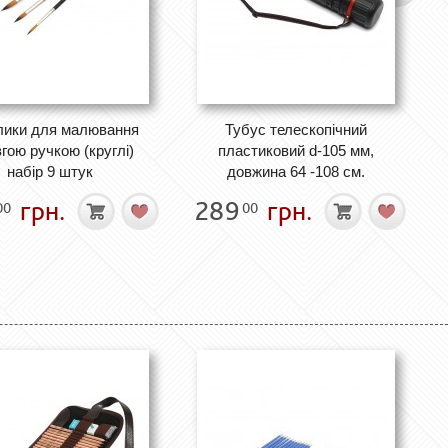
лики для малювання
Тубус телескопічний
вгою ручкою (круглі)
пластиковий d-105 мм,
набір 9 штук
довжина 64 -108 см.
грн.
289
грн.
00
00