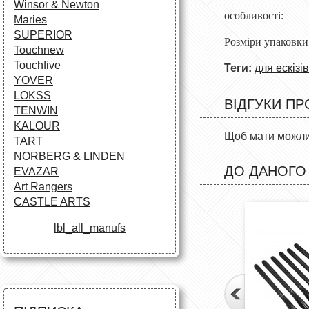
Winsor & Newton
особливос
Maries
SUPERIOR
Розміри упа
Touchnew
Touchfive
Теги:
для ескізів
YOVER
LOKSS
ВІДГУКИ ПР
TENWIN
KALOUR
Щоб мати можлив
TART
NORBERG & LINDEN
ДО ДАНОГО
EVAZAR
Art Rangers
CASTLE ARTS
lbl_all_manufs