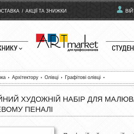
ОСТАВКА
/
АКЦІЇ ТА ЗНИЖКИ
ВІ
ЖНИКУ
СТУДЕН
нка
Архітектору
Олівці
Графітові олівці
НИЙ ХУДОЖНІЙ НАБІР ДЛЯ МАЛЮВА
ЕВОМУ ПЕНАЛІ