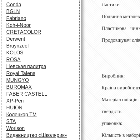
Conda
Ластики 
BGLN
Подвійна металев
Fabriano
Koh-i-Noor
Пластикова чинка
CRETACOLOR
Derwent
Продовжувач олі
Bruynzeel
KOLOS
ROSA
Невская палитра
Royal Talens
Вироб
MUNGYO
BUROMAX
Країна вир
FABER CASTELL
Матеріал 
XP-Pen
HUION
твердість: 
Коленкор ТМ
STA
упаковка: 
Worison
Видавництво «Школярик»
Кількість в