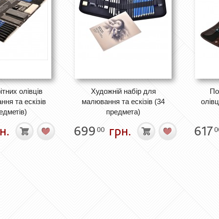
ітних олівців
Художній набір для
По
ня та ескізів
малювання та ескізів (34
олів
едметів)
предмета)
н.
699
грн.
617
00
0