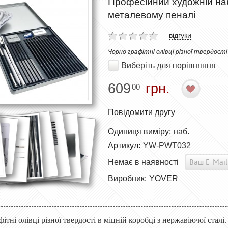
Професійний художній наб
металевому пеналі
відгуки
Чорно графітні олівці різної твердост
Виберіть для порівняння
609
грн.
00
Повідомити другу
Одиниця виміру:
наб.
Артикул:
YW-PWT032
Немає в наявності
Виробник:
YOVER
ітні олівці різної твердості в міцній коробці з нержавіючої стал