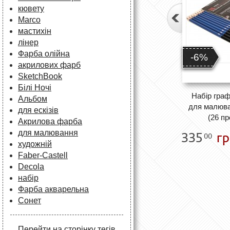
кювету
Marco
мастихін
лінер
Фарба олійна
-6%
акрилових фарб
SketchBook
Білі Ночі
Набір граф
Альбом
для малюван
для ескізів
(26 пр
Акрилова фарба
для малювання
335
гр
00
художній
Faber-Castell
Decola
набір
Фарба акварельна
Сонет
Перейти на сторінку тегів