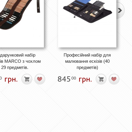
дарунковий набір
Професійний набір для
ців MARCO з чохлом
малювання ескізів (40
29 предметів.
предметів)
грн.
845
грн.
0
00