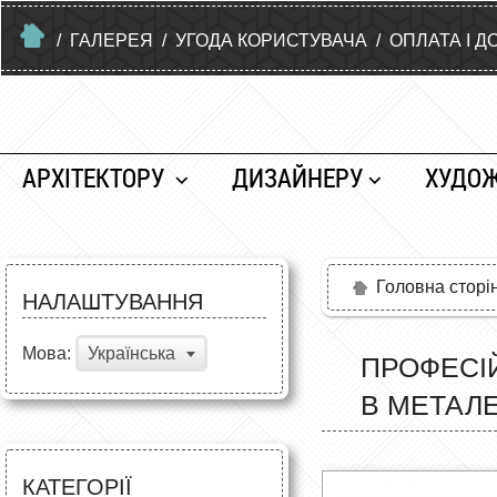
/
ГАЛЕРЕЯ
/
УГОДА КОРИСТУВАЧА
/
ОПЛАТА І Д
АРХІТЕКТОРУ
ДИЗАЙНЕРУ
ХУДО
Головна сторі
НАЛАШТУВАННЯ
Мова:
Українська
ПРОФЕСІЙ
В МЕТАЛ
КАТЕГОРІЇ