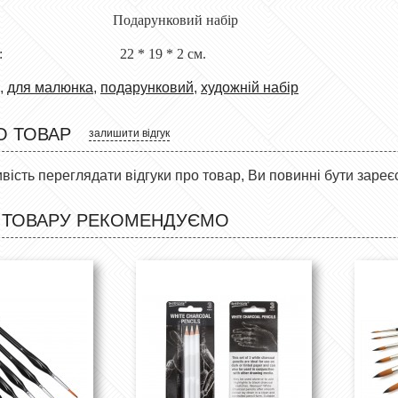
ті: Подарунковий набір
ковки: 22 * 19 * 2 см.
,
для малюнка
,
подарунковий
,
художній набір
О ТОВАР
залишити відгук
ість переглядати відгуки про товар, Ви повинні бути зареє
 ТОВАРУ РЕКОМЕНДУЄМО