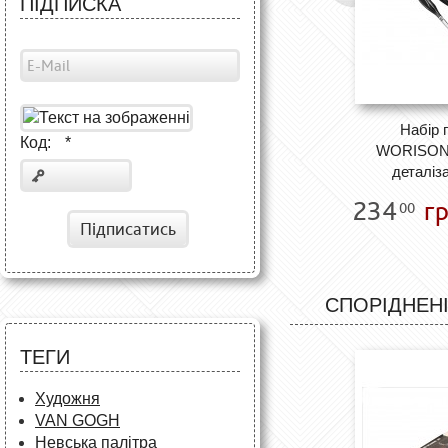
ПІДПИСКА
Набір 
Код:
*
WORISON 
деталіза
234
гр
00
Підписатись
СПОРІДНЕНІ
ТЕГИ
Художня
VAN GOGH
Невська палітра