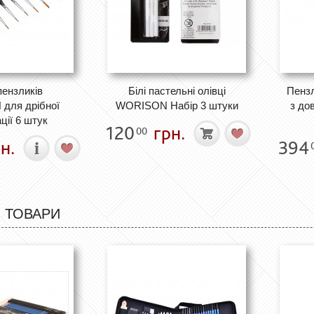
пензликів
Білі пастельні олівці
Пенз
для дрібної
WORISON Набір 3 штуки
з до
ції 6 штук
120
грн.
00
н.
394
 ТОВАРИ