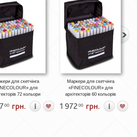
кери для скетчінга
Маркери для скетчінга
INECOLOUR» для
«FINECOLOUR» для
текторів 72 кольори
архітекторів 60 кольорів
7
грн.
1 972
грн.
00
00