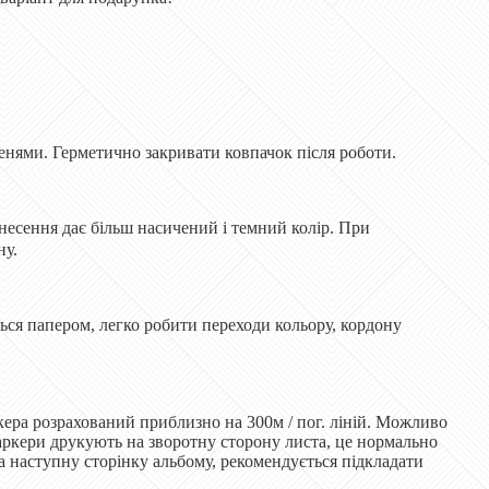
нями. Герметично закривати ковпачок після роботи.
есення дає більш насичений і темний колір. При
ну.
ься папером, легко робити переходи кольору, кордону
ркера розрахований приблизно на 300м / пог. ліній. Можливо
Маркери друкують на зворотну сторону листа, це нормально
 наступну сторінку альбому, рекомендується підкладати