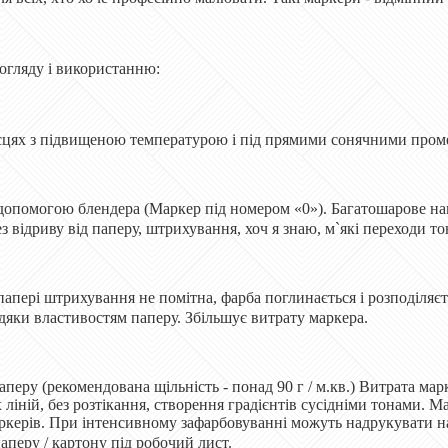
догляду і використанню:
сцях з підвищеною температурою і під прямими сонячними проме
допомогою блендера (Маркер під номером «0»). Багатошарове нан
з відриву від паперу, штрихування, хоч я знаю, м`які переходи то
апері штрихування не помітна, фарба поглинається і розподіляєт
дяки властивостям паперу. Збільшує витрату маркера.
перу (рекомендована щільність - понад 90 г / м.кв.) Витрата ма
ліній, без розтікання, створення градієнтів сусідніми тонами. 
ркерів. При інтенсивному зафарбовуванні можуть надрукувати на
аперу / картону під робочий лист.