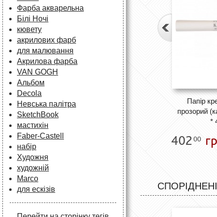
Фарба акварельна
Білі Ночі
кювету
акрилових фарб
для малювання
Акрилова фарба
VAN GOGH
Альбом
Decola
Папір кр
Невська палітра
прозорий (к
SketchBook
* 
мастихін
Faber-Castell
402
гр
00
набір
Художня
художній
Marco
СПОРІДНЕНІ
для ескізів
Перейти на сторінку тегів