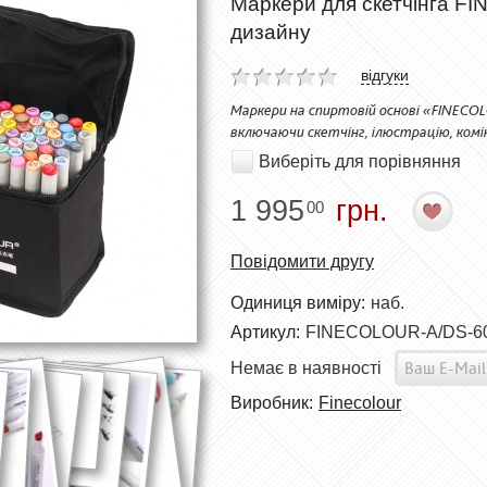
Маркери для скетчінга FI
дизайну
відгуки
Маркери на спиртовій основі «FINECOL
включаючи скетчінг, ілюстрацію, комікс
Виберіть для порівняння
1 995
грн.
00
Повідомити другу
Одиниця виміру:
наб.
Артикул:
FINECOLOUR-A/DS-6
Немає в наявності
Виробник:
Finecolour