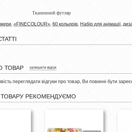
: Тканинний футляр
ркери
,
«FINECOLOUR»
,
60 кольорів
,
Набір для анімації
,
диз
СТАТТІ
О ТОВАР
залишити відгук
ість переглядати відгуки про товар, Ви повинні бути зареє
 ТОВАРУ РЕКОМЕНДУЄМО