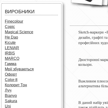
Аксесуари для художників
Все для творчості
Різне
Олівці та фломастери
ВИРОБНИКИ
Аксесуари для школярів
Finecolour
Copic
Magical Science
Sketch-маркери «
He Dao
дизайн, графіті т
Kicute
професійних худож
LENIAR
IRBIS
MARCO
Двосторонні марк
Гамма
кольори.
Мрії збуваються
Офорт
Сolor-It
Важливим плюсом 
Колорит Тон
альтернатива біл
Луч
Bianyo
Sakura
В даний набір уві
Uni
також підійдуть д