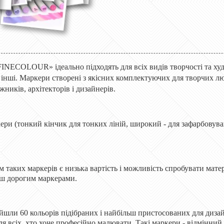
FINECOLOUR» ідеально підходять для всіх видів творчості та худ
а інші. Маркери створені з якісних комплектуючих для творчих лю
ників, архітекторів і дизайнерів.
ери (тонкий кінчик для тонких ліній, широкий - для зафарбовув
таких маркерів є низька вартість і можливість спробувати матер
ьш дорогим маркерами.
йшли 60 кольорів підібраних і найбільш пристосованих для дизайн
ля всіх, хто хоче професійно малювати. Такі маркери - відмінний