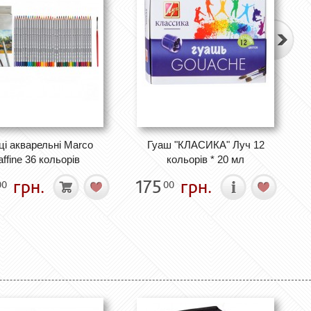
ці акварельні Marco
Гуаш "КЛАСИКА" Луч 12
ffine 36 кольорів
кольорів * 20 мл
грн.
175
грн.
00
00