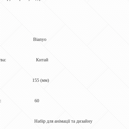
ик: Bianyo
обництва: Китай
а 155 (мм)
в наборі: 60
 Набір для анімації та дизайну