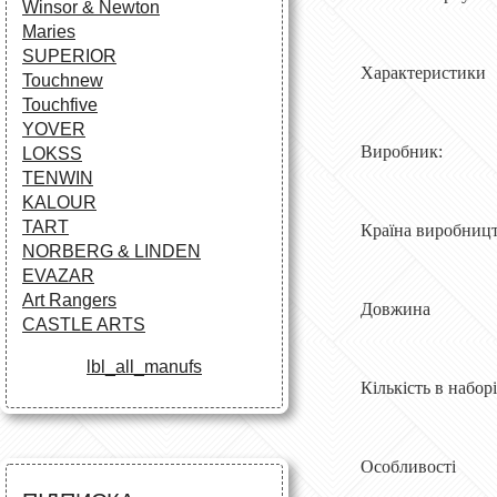
Winsor & Newton
Maries
SUPERIOR
Характеристики
Touchnew
Touchfive
YOVER
Виробн
LOKSS
TENWIN
KALOUR
TART
Країна вир
NORBERG & LINDEN
EVAZAR
Art Rangers
Довжин
CASTLE ARTS
lbl_all_manufs
Кількість 
Особливості