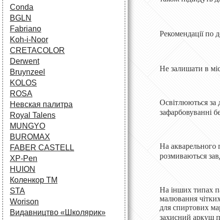
Conda
BGLN
Fabriano
Рекомендації по 
Koh-i-Noor
CRETACOLOR
Derwent
Не залишати в мі
Bruynzeel
KOLOS
ROSA
Освітлюються за 
Невская палитра
зафарбовуванні бе
Royal Talens
MUNGYO
BUROMAX
На акварельного п
FABER CASTELL
розмиваються зав
XP-Pen
HUION
Коленкор ТМ
На інших типах па
STA
малювання чітких 
Worison
для спиртових ма
Видавництво «Школярик»
захисний аркуш п