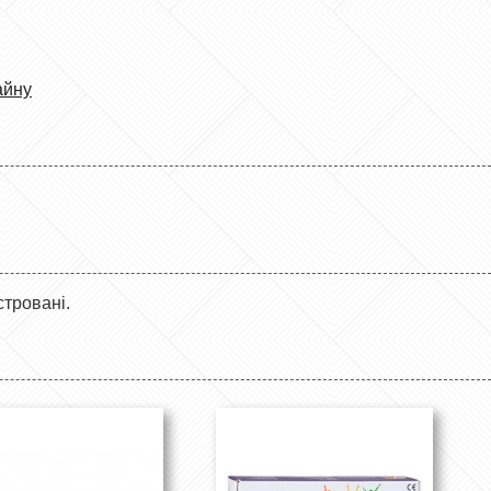
айну
стровані.