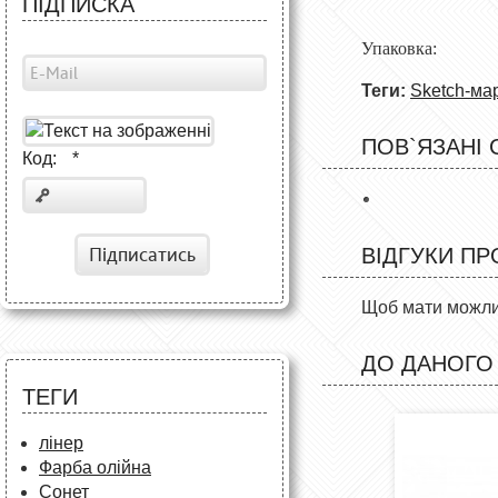
ПІДПИСКА
Упаковка
Теги:
Sketch-ма
ПОВ`ЯЗАНІ 
Код:
*
Підписатись
ВІДГУКИ ПР
Щоб мати можлив
ДО ДАНОГО
ТЕГИ
лінер
Фарба олійна
Сонет