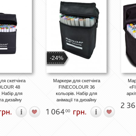
-24%
ля скетчінга
Маркери для скетчінга
Мар
OLOUR 48
FINECOLOUR 36
«F
. Набір для
кольорів. Набір для
архі
 та дизайну
анімації та дизайну
2 36
грн.
1 064
грн.
00