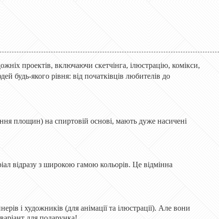
ожніх проектів, включаючи скетчінга, ілюстрацію, комікси,
дей будь-якого рівня: від початківців любителів до
ання площин) на спиртовій основі, мають дуже насичені
іал відразу з широкою гамою кольорів. Це відмінна
ерів і художників (для анімації та ілюстрації). Але вони
 варіант для подарунка!