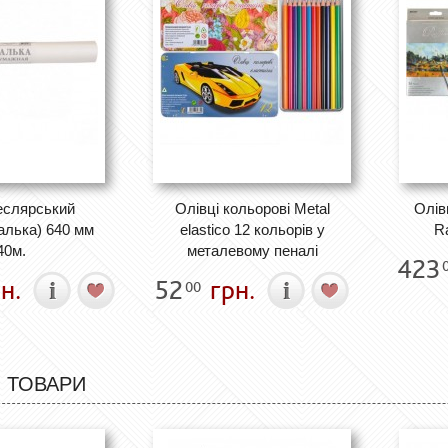
еслярський
Олівці кольорові Metal
Олів
алька) 640 мм
elastico 12 кольорів у
Ra
40м.
металевому пеналі
423
н.
52
грн.
00
 ТОВАРИ