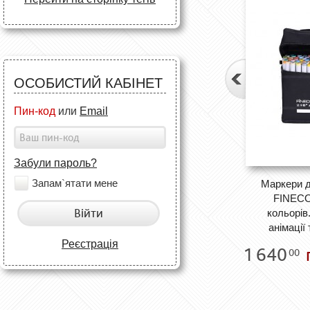
ОСОБИСТИЙ КАБІНЕТ
Пин-код
или
Email
Забули пароль?
Запам`ятати мене
Маркери д
FINEC
Війти
кольорів
анімації
Реєстрація
1 640
00