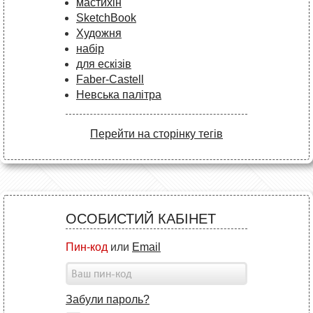
мастихін
SketchBook
Художня
набір
для ескізів
Faber-Castell
Невська палітра
Перейти на сторінку тегів
ОСОБИСТИЙ КАБІНЕТ
Пин-код
или
Email
Забули пароль?