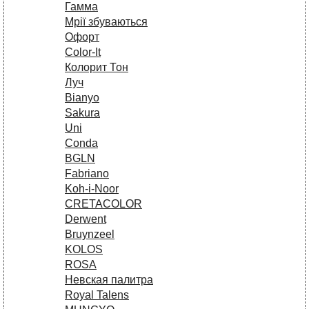
Гамма
Мрії збуваються
Офорт
Сolor-It
Колорит Тон
Луч
Bianyo
Sakura
Uni
Conda
BGLN
Fabriano
Koh-i-Noor
CRETACOLOR
Derwent
Bruynzeel
KOLOS
ROSA
Невская палитра
Royal Talens