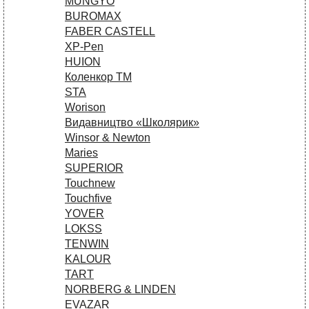
MUNGYO
BUROMAX
FABER CASTELL
XP-Pen
HUION
Коленкор ТМ
STA
Worison
Видавництво «Школярик»
Winsor & Newton
Maries
SUPERIOR
Touchnew
Touchfive
YOVER
LOKSS
TENWIN
KALOUR
TART
NORBERG & LINDEN
EVAZAR