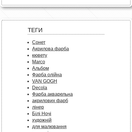
ТЕГИ
Сонет
Акрилова фарба
кювету
Marco
Альбом
Фарба олійна
VAN GOGH
Decola
Фарба акварельна
акрилових фарб
лінер
Білі Ночі
художній
для малювання