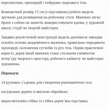
перспективи, пропорцій і побудови людського тіла.
Компактний розмір 15 см (з підставкою) робить модель
зручною для розміщення на робочому столі. Манекен легко
брати з собою на заняття, використовувати вдома, у художній
школі, студії чи творчій майстерні.
Завдяки реалістичній конструкції модель допомагає швидше
освоїти основи академічного малюнка, правильно передавати
пропорції, положення суглобів та рух тіла. Окрім практичної
користі, дерев`яний манекен стане стильним елементом
інтер`єру творчого простору, робочого кабінету чи майстерні
художника.
Переваги:
14 рухомих з`єднань для створення різноманітних поз;
натуральне дерево із якісною обробкою;
міцна металева стійка та стійка дерев`яна підставка;