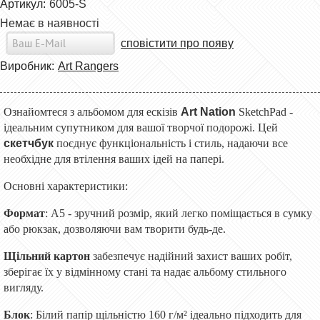
Артикул:
6005-S
Немає в наявності
сповістити про появу
Виробник:
Art Rangers
Ознайомтеся з альбомом для ескізів
Art Nation
SketchPad -
ідеальним супутником для вашої творчої подорожі. Цей
скетчбук
поєднує функціональність і стиль, надаючи все
необхідне для втілення ваших ідей на папері.
Основні характеристики:
Формат
: А5 - зручний розмір, який легко поміщається в сумку
або рюкзак, дозволяючи вам творити будь-де.
Щільний картон
забезпечує надійний захист ваших робіт,
зберігає їх у відмінному стані та надає альбому стильного
вигляду.
Блок
: Білий папір щільністю 160 г/м² ідеально підходить для