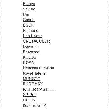
Bianyo
Sakura
Uni
Conda
BGLN
Fabriano
Koh-i-Noor
CRETACOLOR
Derwent
Bruynzeel
KOLOS
ROSA
Невская палитра
Royal Talens
MUNGYO
BUROMAX
FABER CASTELL
XP-Pen
HUION
Коленкор ТМ