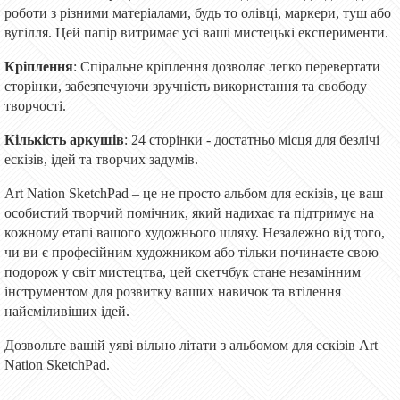
роботи з різними матеріалами, будь то олівці, маркери, туш або
вугілля. Цей папір витримає усі ваші мистецькі експерименти.
Кріплення
: Спіральне кріплення дозволяє легко перевертати
сторінки, забезпечуючи зручність використання та свободу
творчості.
Кількість аркушів
: 24 сторінки - достатньо місця для безлічі
ескізів, ідей та творчих задумів.
Art Nation SketchPad – це не просто альбом для ескізів, це ваш
особистий творчий помічник, який надихає та підтримує на
кожному етапі вашого художнього шляху. Незалежно від того,
чи ви є професійним художником або тільки починаєте свою
подорож у світ мистецтва, цей скетчбук стане незамінним
інструментом для розвитку ваших навичок та втілення
найсміливіших ідей.
Дозвольте вашій уяві вільно літати з альбомом для ескізів Art
Nation SketchPad.