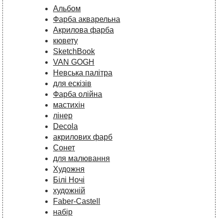
Альбом
Фарба акварельна
Акрилова фарба
кювету
SketchBook
VAN GOGH
Невська палітра
для ескізів
Фарба олійна
мастихін
лінер
Decola
акрилових фарб
Сонет
для малювання
Художня
Білі Ночі
художній
Faber-Castell
набір