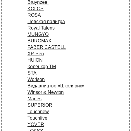
Bruynzeel
KOLOS
ROSA
Невская палитра
Royal Talens
MUNGYO
BUROMAX
FABER CASTELL
XP-Pen
HUION
Коленкор ТМ
STA
Worison
Видавництво «Школярик»
Winsor & Newton
Maries
SUPERIOR
Touchnew
Touchfive
YOVER
LOKSS