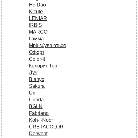
He Dao
Kicute
LENIAR
IRBIS
MARCO
Гамма
Мрії збуваються
Офорт
Сolor-It
Колорит Тон
Луч
Bianyo
Sakura
Uni
Conda
BGLN
Fabriano
Koh-i-Noor
CRETACOLOR
Derwent