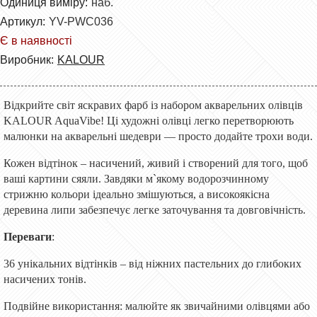
Одиниця виміру:
наб.
Артикул:
YV-PWC036
Є в наявності
Виробник:
KALOUR
Відкрийте світ яскравих фарб із набором акварельних олівців
KALOUR AquaVibe! Ці художні олівці легко перетворюють
малюнки на акварельні шедеври — просто додайте трохи води.
Кожен відтінок – насичений, живий і створений для того, щоб
ваші картини сяяли. Завдяки м`якому водорозчинному
стрижню кольори ідеально змішуються, а високоякісна
деревина липи забезпечує легке заточування та довговічність.
Переваги
:
36 унікальних відтінків – від ніжних пастельних до глибоких
насичених тонів.
Подвійне використання: малюйте як звичайними олівцями або