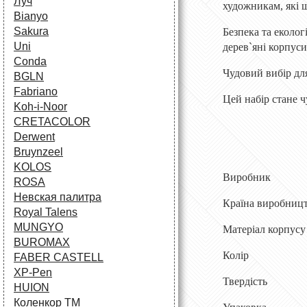
Луч
художникам, які ш
Bianyo
Sakura
Безпека та еколог
Uni
дерев`яні корпуси
Conda
Чудовий вибір дл
BGLN
Fabriano
Цей набір стане ч
Koh-i-Noor
CRETACOLOR
Derwent
Bruynzeel
KOLOS
Виробник
ROSA
Невская палитра
Країна виробни
Royal Talens
MUNGYO
Матеріал корп
BUROMAX
Колір Ч
FABER CASTELL
XP-Pen
Твердість М`як
HUION
Коленкор ТМ