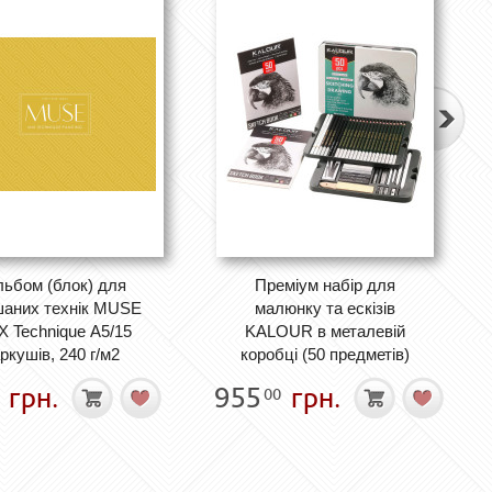
льбом (блок) для
Преміум набір для
шаних технік MUSE
малюнку та ескізів
X Technique А5/15
KALOUR в металевій
ркушів, 240 г/м2
коробці (50 предметів)
грн.
955
грн.
00