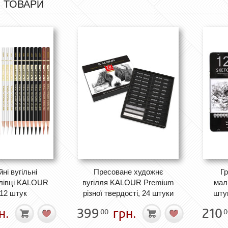
 ТОВАРИ
ні вугільні
Пресоване художнє
Гр
олівці KALOUR
вугілля KALOUR Premium
мал
 12 штук
різної твердості, 24 штуки
шту
н.
399
грн.
210
00
0