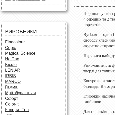
Маркери
Олівці
Олівці
Фарби та пензлі
Все для креслення
Фарби та пензлі
Пориньте у світ г
Все для креслення
Аксесуари для студентів
Маркери та фломастери
4 середніх та 2 т
Все для творчості
портретів.
Різне
Олівці та фломастери
ВИРОБНИКИ
Аксесуари для школярів
Вугілля — один і
свободу класичног
Finecolour
акуратно стирают
Copic
Magical Science
Переваги набору
He Dao
Kicute
Різноманітність ф
LENIAR
тверді для точних 
IRBIS
Контроль та чисто
MARCO
безладдя. Ви отри
Гамма
Мрії збуваються
Глибокий насичен
Офорт
глибиною.
Сolor-It
Колорит Тон
Для початківців т