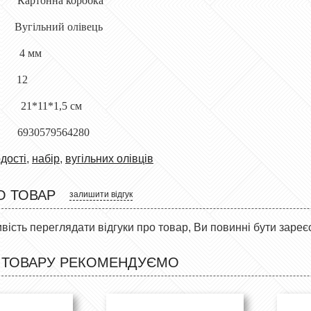
ртонна коробка
ьний олівець
лю 4 мм
 12
и 21*11*1,5 см
930579564280
рдості
,
набір
,
вугільних олівців
О ТОВАР
залишити відгук
ість переглядати відгуки про товар, Ви повинні бути зареє
 ТОВАРУ РЕКОМЕНДУЄМО