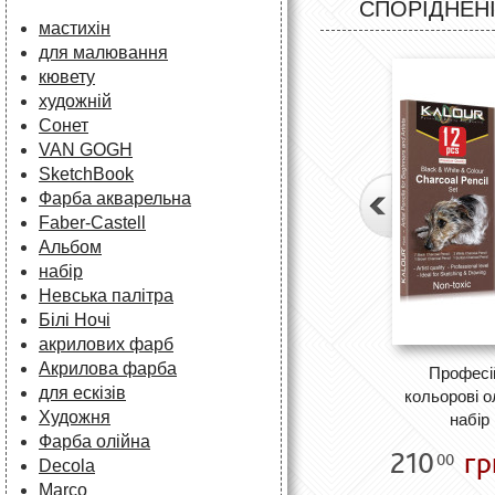
СПОРІДНЕНІ
мастихін
для малювання
кювету
художній
Сонет
VAN GOGH
SketchBook
Фарба акварельна
Faber-Castell
Альбом
набір
Невська палітра
Білі Ночі
акрилових фарб
Акрилова фарба
Професій
для ескізів
кольорові 
Художня
набір
Фарба олійна
210
гр
00
Decola
Marco