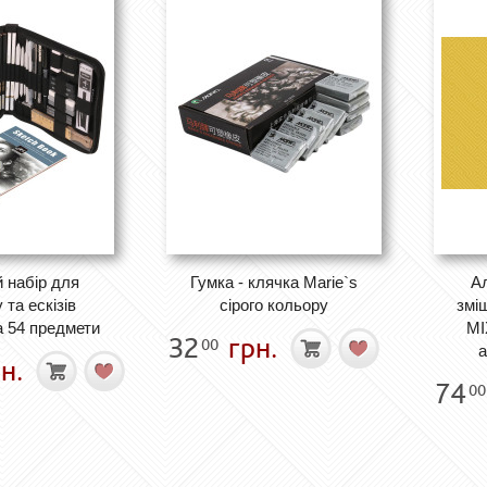
 набір для
Гумка - клячка Marie`s
А
та ескізів
сірого кольору
змі
 54 предмети
MI
32
грн.
00
а
н.
74
00