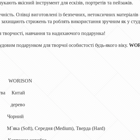
укають якісний інструмент для ескізів, портретів та пейзажів.
ічність. Олівці виготовлені із безпечних, нетоксичних матеріал
 захищають стрижень та роблять використання зручним як у студії,
я творчості, навчання та надихаючого подарунка!
удовим подарунком для творчої особистості будь-якого віку.
WO
 WORISON
цтва Китай
усу дерево
орний
а (Soft), Середня (Medium), Тверда (Hard)