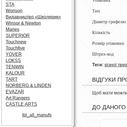
Упаковка Ка
STA
Worison
Тип Вугіл
Видавництво «Школярик»
Діаметр грифе
Winsor & Newton
Maries
Кількість
SUPERIOR
Touchnew
Розмір упаковк
Touchfive
Штрих-код 6
YOVER
LOKSS
Теги:
різної тве
TENWIN
KALOUR
ВІДГУКИ ПР
TART
NORBERG & LINDEN
EVAZAR
Щоб мати можлив
Art Rangers
CASTLE ARTS
ДО ДАНОГО
lbl_all_manufs