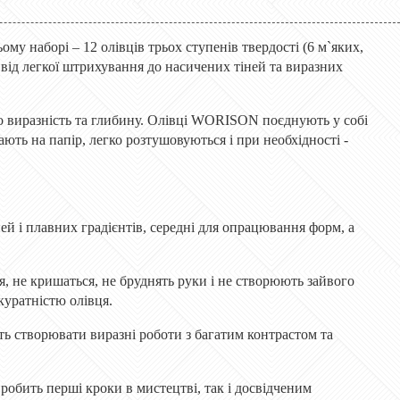
у наборі – 12 олівців трьох ступенів твердості (6 м`яких,
– від легкої штрихування до насичених тіней та виразних
о виразність та глибину. Олівці WORISON поєднують у собі
ають на папір, легко розтушовуються і при необхідності -
іней і плавних градієнтів, середні для опрацювання форм, а
ся, не кришаться, не бруднять руки і не створюють зайвого
куратністю олівця.
ь створювати виразні роботи з багатим контрастом та
робить перші кроки в мистецтві, так і досвідченим