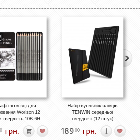
афітні олівці для
Набір вугільних олівців
ювання Worison 12
TENWIN середньої
к твердість 10В-6Н
твердості (12 штук)
грн.
189
грн.
0
00