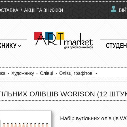
ОСТАВКА
/
АКЦІЇ ТА ЗНИЖКИ
ВІ
ЖНИКУ
СТУДЕН
нка
Художнику
Олівці
Олівці графітові
ГІЛЬНИХ ОЛІВЦІВ WORISON (12 ШТУК
Набір вугільних олівців W