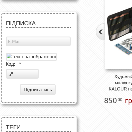
ПІДПИСКА
Код:
*
Художній
малюнку 
Підписатись
KALOUR на
850
гр
00
ТЕГИ