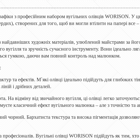
рафіки з професійним набором вугільних олівців WORISON. У цьом
вердих), створених для того, щоб ви могли втілити на папері все 
з найдавніших художніх матеріалів, улюблений майстрами за йог
о вугілля та зручність сучасного інструменту. Вони ідеально ляг
ься гумкою, даючи вам повний контроль над малюнком.
:
актур та ефектів. М`які олівці ідеально підійдуть для глибоких т
ліній і дрібних деталей.
та. На відміну від звичайного вугілля, ці олівці легко заточують
муєте класичний ефект вугільного малюнка – але з точністю та а
ий чорний. Бархатиста текстура та висока пігментація дозволяют
а професіоналів. Вугільні олівці WORISON підійдуть як тим, хто 