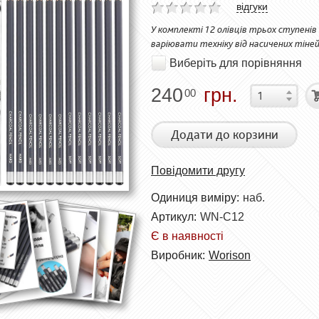
відгуки
У комплекті 12 олівців трьох ступенів 
варіювати техніку від насичених тіней
Виберіть для порівняння
240
грн.
00
Додати до корзини
Повідомити другу
Одиниця виміру:
наб.
Артикул:
WN-C12
Є в наявності
Виробник:
Worison