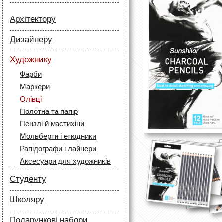
Архітектору
Папір
Дизайнеру
Лайнери
Папір
Маркери
Художнику
Олівці
Олівці
Фарби
Скетч маркери
Аксесуари для архітекторів
Маркери
Лайнери (рапідографи)
Олівці
Аксесуари для дизайнерів
Полотна та папір
Пензлі й мастихіни
Мольберти і етюдники
Рапідографи і лайнери
Аксесуари для художників
Студенту
Папір
Школяру
Лайнери
Папір
Маркери
Подарункові набори