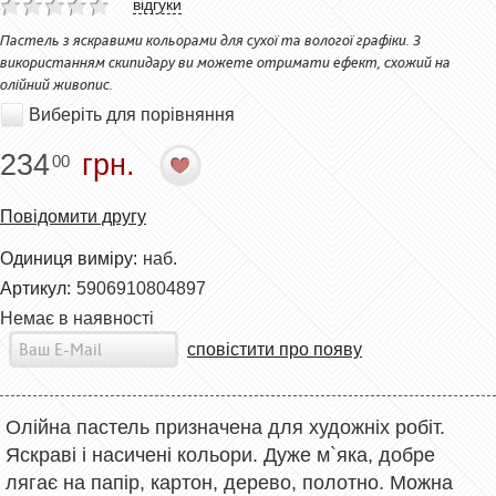
відгуки
Пастель з яскравими кольорами для сухої та вологої графіки. З
використанням скипидару ви можете отримати ефект, схожий на
олійний живопис.
Виберіть для порівняння
234
грн.
00
Повідомити другу
Одиниця виміру:
наб.
Артикул:
5906910804897
Немає в наявності
сповістити про появу
Олійна пастель призначена для художніх робіт.
Яскраві і насичені кольори. Дуже м`яка, добре
лягає на папір, картон, дерево, полотно. Можна