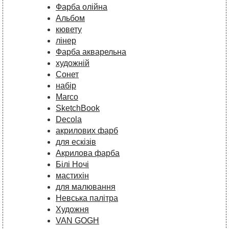
Фарба олійна
Альбом
кювету
лінер
Фарба акварельна
художній
Сонет
набір
Marco
SketchBook
Decola
акрилових фарб
для ескізів
Акрилова фарба
Білі Ночі
мастихін
для малювання
Невська палітра
Художня
VAN GOGH