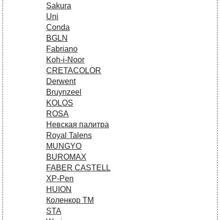
Sakura
Uni
Conda
BGLN
Fabriano
Koh-i-Noor
CRETACOLOR
Derwent
Bruynzeel
KOLOS
ROSA
Невская палитра
Royal Talens
MUNGYO
BUROMAX
FABER CASTELL
XP-Pen
HUION
Коленкор ТМ
STA