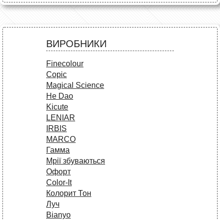
ВИРОБНИКИ
Finecolour
Copic
Magical Science
He Dao
Kicute
LENIAR
IRBIS
MARCO
Гамма
Мрії збуваються
Офорт
Сolor-It
Колорит Тон
Луч
Bianyo