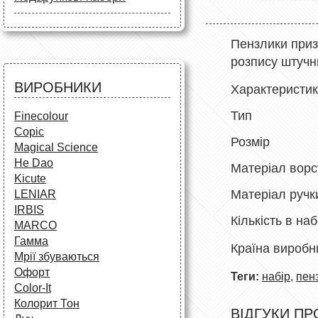
Маркери
Олівці
Олівці
Фарби та пензлі
Все для креслення
Фарби та пензлі
Все для креслення
Пензлики приз
Аксесуари для студентів
Маркери та фломастери
Все для творчості
розпису штучни
Різне
Олівці та фломастери
ВИРОБНИКИ
Характеристи
Аксесуари для школярів
Тип Пен
Finecolour
Copic
Розмір Вк
Magical Science
He Dao
Матеріал в
Kicute
Матеріал р
LENIAR
IRBIS
Кількість в 
MARCO
Гамма
Країна вироб
Мрії збуваються
Офорт
Теги:
набір
,
пен
Сolor-It
Колорит Тон
ВІДГУКИ ПР