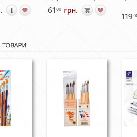
.
61
грн.
00
119
0
 ТОВАРИ