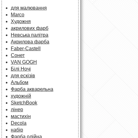
для малювання
Marco
Художня
акрилових фарб
Невська палітра
Акрилова фарба
Faber-Castell
Сонет
VAN GOGH
Білі Ночі
для ескізів
Альбом
Фарба акварельна
художній
SketchBook
лінер
мастихін
Decola
набір
Фарба олійна