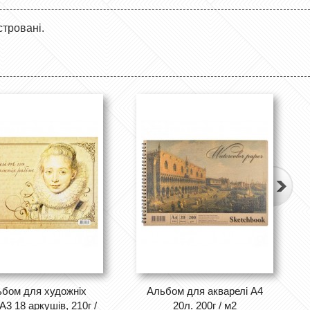
стровані.
бом для художніх
Альбом для акварелі А4
А3 18 аркушів, 210г /
20л. 200г / м2