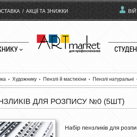
ОСТАВКА
/
АКЦІЇ ТА ЗНИЖКИ
ВІ
ЖНИКУ
СТУДЕН
нка
Художнику
Пензлі й мастихіни
Пензлі натуральні
НЗЛИКІВ ДЛЯ РОЗПИСУ №0 (5ШТ)
Набір пензликів для розп