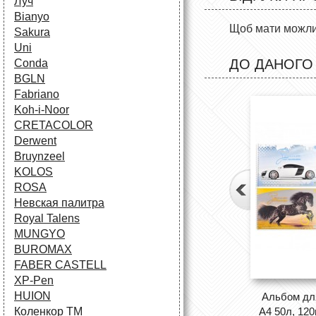
Луч
Bianyo
Щоб мати можлив
Sakura
Uni
ДО ДАНОГО
Conda
BGLN
Fabriano
Koh-i-Noor
CRETACOLOR
Derwent
Bruynzeel
KOLOS
ROSA
Невская палитра
Royal Talens
MUNGYO
BUROMAX
FABER CASTELL
XP-Pen
HUION
Альбом дл
А4 50л, 120г
Коленкор ТМ