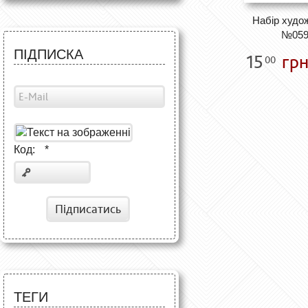
Набір худож
№059
ПІДПИСКА
15
грн
00
Код:
*
Підписатись
ТЕГИ