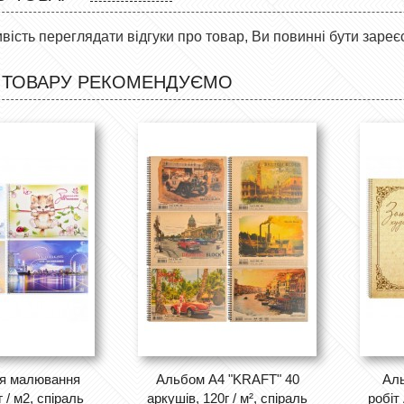
ість переглядати відгуки про товар, Ви повинні бути зареє
 ТОВАРУ РЕКОМЕНДУЄМО
я малювання
Альбом А4 "KRAFT" 40
Аль
 / м2, спіраль
аркушів, 120г / м², спіраль
робіт 