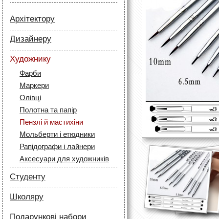
Архітектору
Папір
Дизайнеру
Лайнери
Папір
Маркери
Художнику
Олівці
Олівці
Фарби
Скетч маркери
Аксесуари для архітекторів
Маркери
Лайнери (рапідографи)
Олівці
Аксесуари для дизайнерів
Полотна та папір
Пензлі й мастихіни
Мольберти і етюдники
Рапідографи і лайнери
Аксесуари для художників
Студенту
Папір
Школяру
Лайнери
Папір
Маркери
Подарункові набори