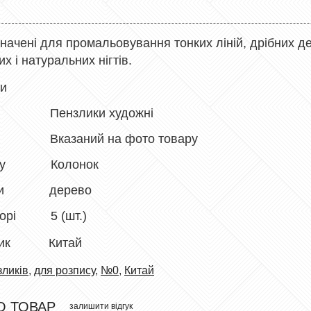
начені для промальовування тонких ліній, дрібних де
х і натуральних нігтів.
ки
злики художні
азаний на фото товару
орсу Колонок
учки дерево
наборі 5 (шт.)
ник
Китай
зликів
,
для розпису
,
№0
,
Китай
О ТОВАР
залишити відгук