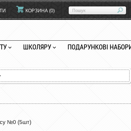
ЙТИ
КОРЗИНА
(
0
)
ТУ
ШКОЛЯРУ
ПОДАРУНКОВІ НАБОР
ису №0 (5шт)