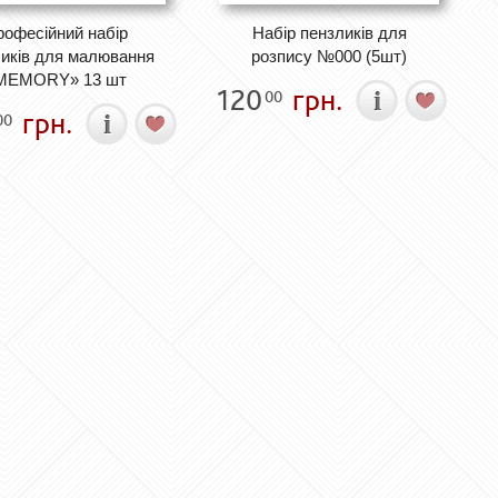
рофесійний набір
Набір пензликів для
иків для малювання
розпису №000 (5шт)
MEMORY» 13 шт
120
грн.
00
грн.
00