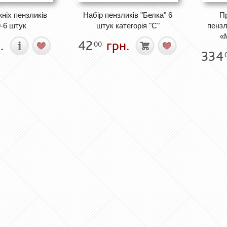
ніх пензликів
Набір пензликів "Белка" 6
П
-6 штук
штук категорія "C"
пензл
«
.
42
грн.
00
334