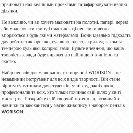
працювати над великими проектами та зафарбовувати великі
ділянки.
Не важливо, чи ви хочете малювати на полотні, папері, дереві
або моделювати глину і пластик – ці пензлики легко
впораються з будь-якими матеріалами. Вони ідеально підходять
для роботи з аквареллю, гуашшю, олією, акрилом, лаком та
темперою будь-якої колірної гами. Будьте впевнені, що ваша
творчість завжди буде виражена з найвищою точністю та
якістю.
Набір пензлів для малювання та творчості WORISON – це
незамінний інструмент для всіх видів творчості. Він стане
вірним супутником для студентів, учнів художніх шкіл,
професіоналів та всіх, хто тільки починає свій шлях у світі
мистецтва. Розкрийте свій творчий потенціал, розвивайте
навички та закохайтеся у магію живопису з набором пензлів
WORISON
.