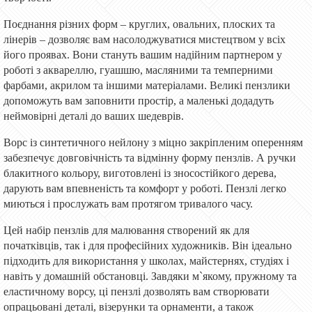
Поєднання різних форм – круглих, овальних, плоских та
лінерів – дозволяє вам насолоджуватися мистецтвом у всіх
його проявах. Вони стануть вашим надійним партнером у
роботі з аквареллю, гуашшю, масляними та темперними
фарбами, акрилом та іншими матеріалами. Великі пензлики
допоможуть вам заповнити простір, а маленькі додадуть
неймовірні деталі до ваших шедеврів.
Ворс із синтетичного нейлону з міцно закріпленим оперенням
забезпечує довговічність та відмінну форму пензлів. А ручки
блакитного кольору, виготовлені із зносостійкого дерева,
дарують вам впевненість та комфорт у роботі. Пензлі легко
миються і прослужать вам протягом тривалого часу.
Цей набір пензлів для малювання створений як для
початківців, так і для професійних художників. Він ідеально
підходить для використання у школах, майстернях, студіях і
навіть у домашній обстановці. Завдяки м`якому, пружному та
еластичному ворсу, ці пензлі дозволять вам створювати
опрацьовані деталі, візерунки та орнаменти, а також