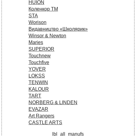
HUION
Коленкор ТМ
STA
Worison
Видавництво «Школярик»
Winsor & Newton
Maries
SUPERIOR
Touchnew
Touchfive
YOVER
LOKSS
TENWIN
KALOUR
TART
NORBERG & LINDEN
EVAZAR
Art Rangers
CASTLE ARTS
lbl_all_manufs