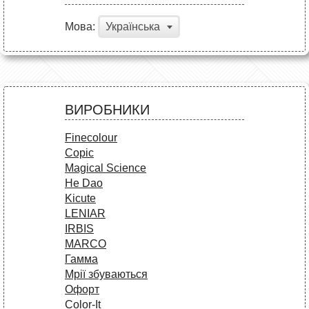
Мова:
Українська
ВИРОБНИКИ
Finecolour
Copic
Magical Science
He Dao
Kicute
LENIAR
IRBIS
MARCO
Гамма
Мрії збуваються
Офорт
Сolor-It