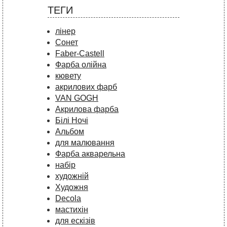
ТЕГИ
лінер
Сонет
Faber-Castell
Фарба олійна
кювету
акрилових фарб
VAN GOGH
Акрилова фарба
Білі Ночі
Альбом
для малювання
Фарба акварельна
набір
художній
Художня
Decola
мастихін
для ескізів