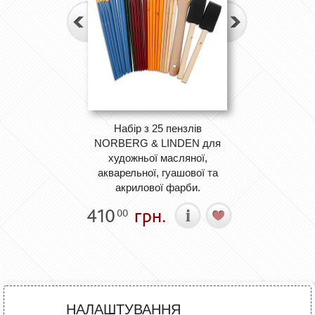
Набір з 25 пензлів
NORBERG & LINDEN для
художньої масляної,
акварельної, гуашової та
акрилової фарби.
410
грн.
00
НАЛАШТУВАННЯ