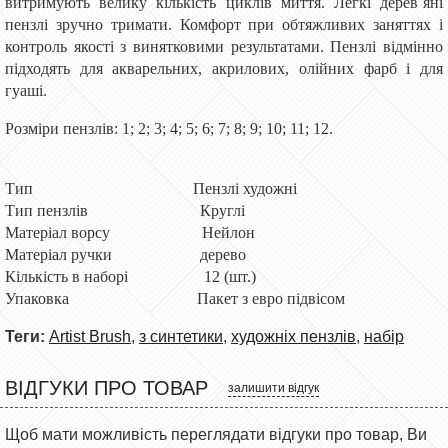
витримують велику кількість циклів миття. Легкі дерев`яні
пензлі зручно тримати. Комфорт при обтяжливих заняттях і
контроль якості з винятковими результатами. Пензлі відмінно
підходять для акварельних, акрилових, олійних фарб і для
гуаші.
Розміри пензлів: 1; 2; 3; 4; 5; 6; 7; 8; 9; 10; 11; 12.
Тип Пензлі художні
Тип пензлів Круглі
Матеріал ворсу Нейлон
Матеріал ручки дерево
Кількість в наборі 12 (шт.)
Упаковка Пакет з евро підвісом
Теги:
Artist Brush
,
з синтетики
,
художніх пензлів
,
набір
ВІДГУКИ ПРО ТОВАР
залишити відгук
Щоб мати можливість переглядати відгуки про товар, Ви