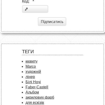
Код:
*
Підписатись
ТЕГИ
кювету
Marco
художній
лінер
Білі Ночі
Faber-Castell
Альбом
акрилових фарб
для ескізів