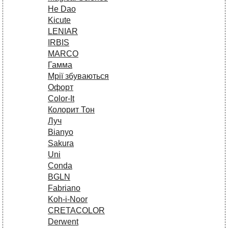
He Dao
Kicute
LENIAR
IRBIS
MARCO
Гамма
Мрії збуваються
Офорт
Сolor-It
Колорит Тон
Луч
Bianyo
Sakura
Uni
Conda
BGLN
Fabriano
Koh-i-Noor
CRETACOLOR
Derwent