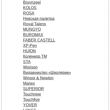
Bruynzeel
KOLOS
ROSA
Невская палитра
Royal Talens
MUNGYO
BUROMAX
FABER CASTELL
XP-Pen
HUION
Коленкор ТМ
STA
Worison
Видавництво «Школярик»
Winsor & Newton
Maries
SUPERIOR
Touchnew
Touchfive
YOVER