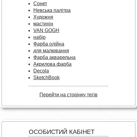
Сонет
Невська палітра
Художня
мастихін
VAN GOGH
набір
Фарба олійна
для малювання
Фарба акварельна
Акрилова фарба
Decola
SketchBook
Перейти на сторінку тегів
ОСОБИСТИЙ КАБІНЕТ