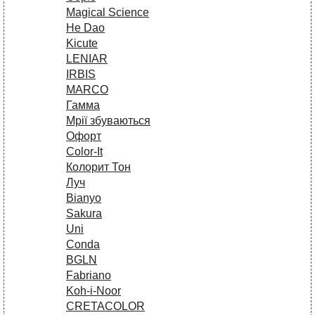
Magical Science
He Dao
Kicute
LENIAR
IRBIS
MARCO
Гамма
Мрії збуваються
Офорт
Сolor-It
Колорит Тон
Луч
Bianyo
Sakura
Uni
Conda
BGLN
Fabriano
Koh-i-Noor
CRETACOLOR