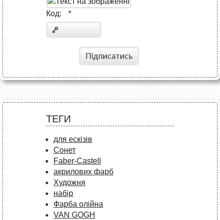
Код:
*
Підписатись
ТЕГИ
для ескізів
Сонет
Faber-Castell
акрилових фарб
Художня
набір
Фарба олійна
VAN GOGH