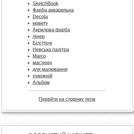
SketchBook
Фарба акварельна
Decola
кювету
Акрилова фарба
лінер
Білі Ночі
Невська палітра
Marco
мастихін
для малювання
художній
Альбом
Перейти на сторінку тегів