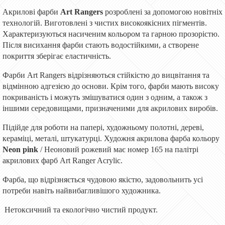
Акрилові фарби
Art Rangers
розроблені за допомогою новітніх
технологій. Виготовлені з чистих високоякісних пігментів.
Характеризуються насиченим кольором та гарною прозорістю.
Після висихання фарби стають водостійкими, а створене
покриття зберігає еластичність.
Фарби Art Rangers відрізняються стійкістю до вицвітання та
відмінною адгезією до основи. Крім того, фарби мають високу
покриваність і можуть змішуватися один з одним, а також з
іншими середовищами, призначеними для акрилових виробів.
Підійде для роботи на папері, художньому полотні, дереві,
кераміці, металі, штукатурці. Художня акрилова фарба кольору
Neon pink
/ Неоновий рожевий має номер 165 на палітрі
акрилових фарб Art Ranger Acrylic.
Фарба, що відрізняється чудовою якістю, задовольнить усі
потреби навіть найвибагливішого художника.
Нетоксичний та екологічно чистий продукт.