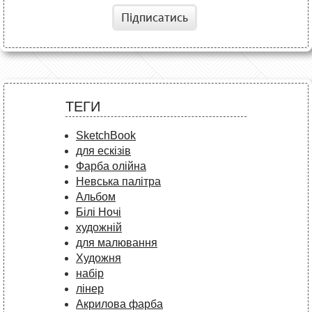
Підписатись
ТЕГИ
SketchBook
для ескізів
Фарба олійна
Невська палітра
Альбом
Білі Ночі
художній
для малювання
Художня
набір
лінер
Акрилова фарба