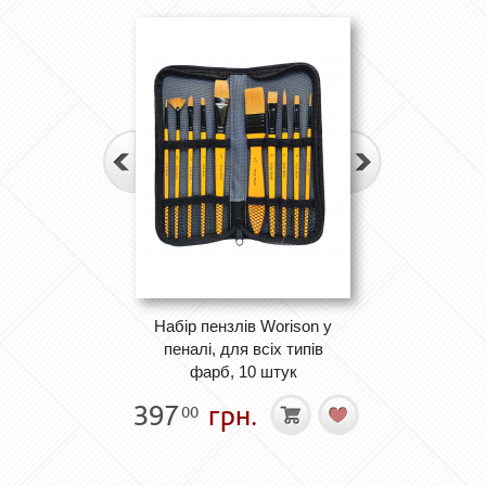
Набір пензлів Worison у
пеналі, для всіх типів
фарб, 10 штук
397
грн.
00