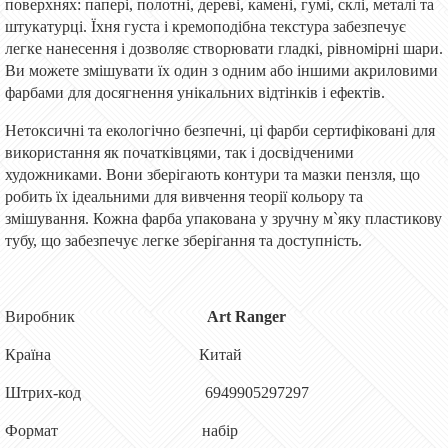
поверхнях: папері, полотні, дереві, камені, гумі, склі, металі та
штукатурці. Їхня густа і кремоподібна текстура забезпечує
легке нанесення і дозволяє створювати гладкі, рівномірні шари.
Ви можете змішувати їх один з одним або іншими акриловими
фарбами для досягнення унікальних відтінків і ефектів.
Нетоксичні та екологічно безпечні, ці фарби сертифіковані для
використання як початківцями, так і досвідченими
художниками. Вони зберігають контури та мазки пензля, що
робить їх ідеальними для вивчення теорії кольору та
змішування. Кожна фарба упакована у зручну м`яку пластикову
тубу, що забезпечує легке зберігання та доступність.
Виробник
Art Ranger
Країна Китай
Штрих-код 6949905297297
Формат набір