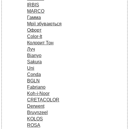
IRBIS
MARCO
Гамма
Мрії збуваються
Офорт
Сolor-It
Колорит Тон
Луч
Bianyo
Sakura
Uni
Conda
BGLN
Fabriano
Koh-i-Noor
CRETACOLOR
Derwent
Bruynzeel
KOLOS
ROSA