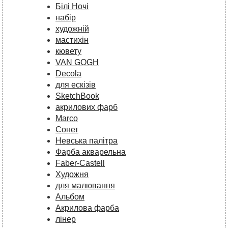
Білі Ночі
набір
художній
мастихін
кювету
VAN GOGH
Decola
для ескізів
SketchBook
акрилових фарб
Marco
Сонет
Невська палітра
Фарба акварельна
Faber-Castell
Художня
для малювання
Альбом
Акрилова фарба
лінер