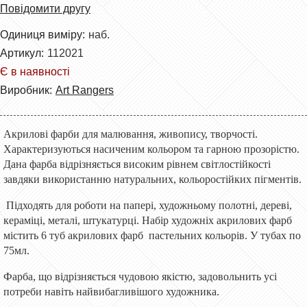
Повідомити другу
Одиниця виміру:
наб.
Артикул:
112021
Є в наявності
Виробник:
Art Rangers
Акрилові фарби для малювання, живопису, творчості.
Характеризуються насиченим кольором та гарною прозорістю.
Дана фарба відрізняється високим рівнем світлостійкості
завдяки використанню натуральних, кольоростійких пігментів.
Підходять для роботи на папері, художньому полотні, дереві,
кераміці, металі, штукатурці. Набір художніх акрилових фарб
містить 6 туб акрилових фарб пастельних кольорів. У тубах по
75мл.
Фарба, що відрізняється чудовою якістю, задовольнить усі
потреби навіть найвибагливішого художника.