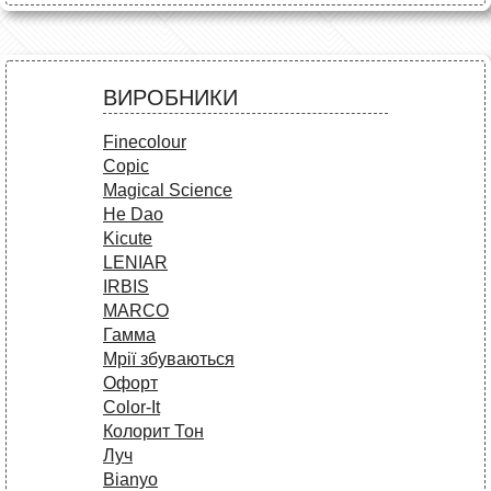
ВИРОБНИКИ
Finecolour
Copic
Magical Science
He Dao
Kicute
LENIAR
IRBIS
MARCO
Гамма
Мрії збуваються
Офорт
Сolor-It
Колорит Тон
Луч
Bianyo