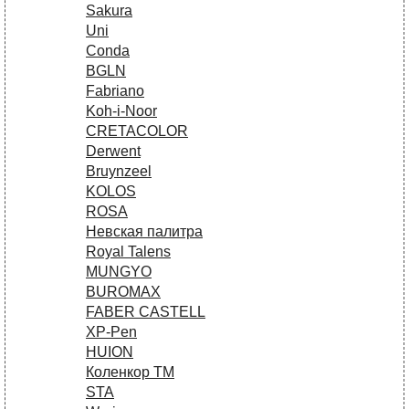
Sakura
Uni
Conda
BGLN
Fabriano
Koh-i-Noor
CRETACOLOR
Derwent
Bruynzeel
KOLOS
ROSA
Невская палитра
Royal Talens
MUNGYO
BUROMAX
FABER CASTELL
XP-Pen
HUION
Коленкор ТМ
STA