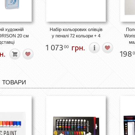
ий художній
Набір кольорових олівців
Пол
ORISON 20 см
у пеналі 72 кольори + 4
Wori
дставці
ма
1 073
грн.
00
н.
198
0
 ТОВАРИ