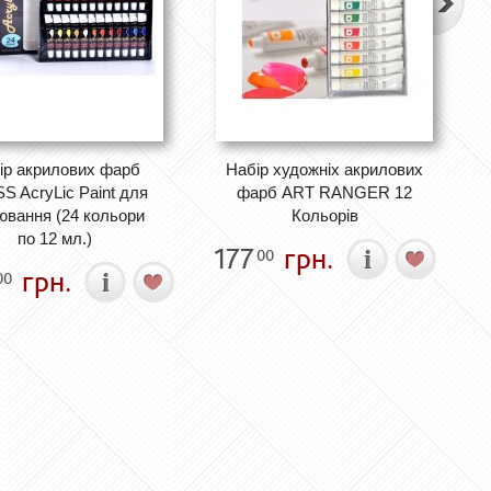
ір акрилових фарб
Набір художніх акрилових
S AcryLic Paint для
фарб ART RANGER 12
вання (24 кольори
Кольорів
по 12 мл.)
177
грн.
00
грн.
00