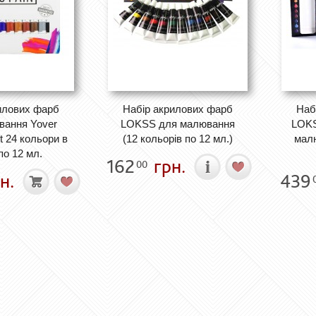
илових фарб
Набір акрилових фарб
Наб
вання Yover
LOKSS для малювання
LOKS
t 24 кольори в
(12 кольорів по 12 мл.)
малю
по 12 мл.
162
грн.
00
н.
439