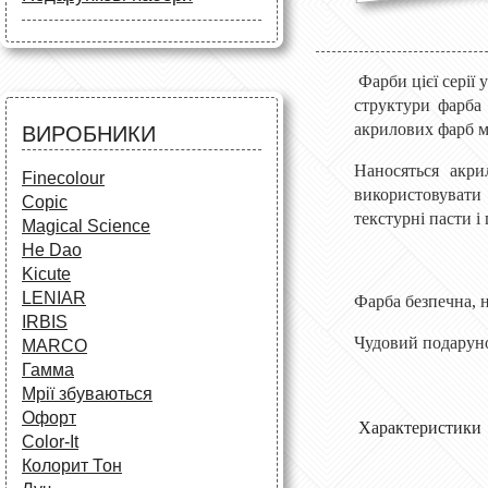
Маркери
Олівці
Олівці
Фарби та пензлі
Все для креслення
Фарби та пензлі
Все для креслення
Аксесуари для студентів
Маркери та фломастери
Фарби цієї серії 
Все для творчості
структури фарба 
Різне
Олівці та фломастери
акрилових фарб мі
ВИРОБНИКИ
Аксесуари для школярів
Наносяться акр
Finecolour
використовувати 
Copic
текстурні пасти і 
Magical Science
He Dao
Kicute
LENIAR
Фарба безпечна,
IRBIS
Чудовий подарунок
MARCO
Гамма
Мрії збуваються
Офорт
Характеристики
Сolor-It
Колорит Тон