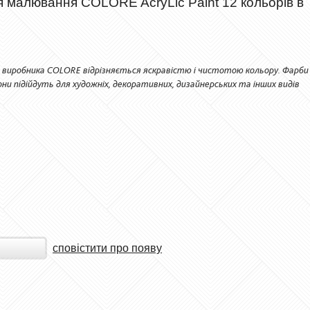
 малювання COLORE AcryLic Paint 12 кольорів в
го виробника COLORE відрізняється яскравістю і чистотою кольору. Фарби
 вони підійдуть для художніх, декоративних, дизайнерських та інших видів
сповістити про появу