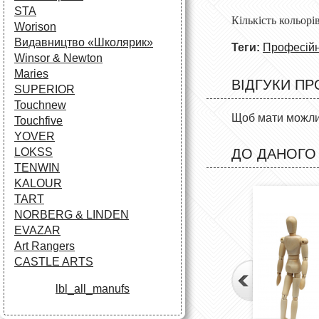
STA
Кількість кольо
Worison
Видавництво «Школярик»
Теги:
Професійн
Winsor & Newton
Maries
ВІДГУКИ ПР
SUPERIOR
Touchnew
Щоб мати можлив
Touchfive
YOVER
ДО ДАНОГО
LOKSS
TENWIN
KALOUR
TART
NORBERG & LINDEN
EVAZAR
Art Rangers
CASTLE ARTS
lbl_all_manufs