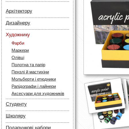
Архітектору
Папір
Дизайнеру
Лайнери
Папір
Маркери
Художнику
Олівці
Олівці
Фарби
Скетч маркери
Аксесуари для архітекторів
Маркери
Лайнери (рапідографи)
Олівці
Аксесуари для дизайнерів
Полотна та папір
Пензлі й мастихіни
Мольберти і етюдники
Рапідографи і лайнери
Аксесуари для художників
Студенту
Папір
Школяру
Лайнери
Папір
Маркери
Подарункові набори