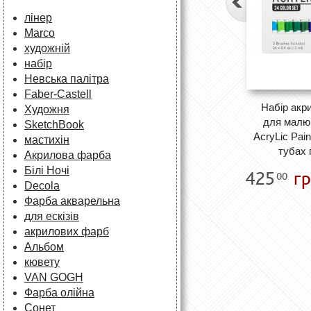
лінер
Marco
художній
набір
Невська палітра
Faber-Castell
Набір акр
Художня
для малю
SketchBook
AcryLic Pain
мастихін
тубах 
Акрилова фарба
Білі Ночі
425
гр
00
Decola
Фарба акварельна
для ескізів
акрилових фарб
Альбом
кювету
VAN GOGH
Фарба олійна
Сонет