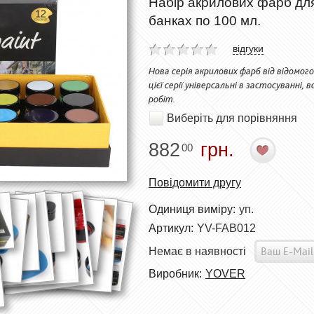
Набір акрилових фарб для
банках по 100 мл.
відгуки
Нова серія акрилових фарб від відомо
цієї серії універсальні в застосуванні,
робіт.
Виберіть для порівняння
882
грн.
00
Повідомити другу
Одиниця виміру:
уп.
Артикул:
YV-FAB012
Немає в наявності
Виробник:
YOVER