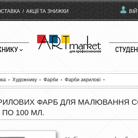
ОСТАВКА
/
АКЦІЇ ТА ЗНИЖКИ
ВІ
ЖНИКУ
СТУДЕН
нка
Художнику
Фарби
Фарби акрилові
РИЛОВИХ ФАРБ ДЛЯ МАЛЮВАННЯ CO
 ПО 100 МЛ.