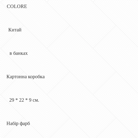
COLORE
Китай
 в банках
артонна коробка
29 * 22 * ​​9 см.
ір фарб