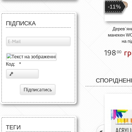
-11%
ПІДПИСКА
Дерев`ян
манекен W
на пі
198
гр
00
Код:
*
СПОРІДНЕНІ
Підписатись
ТЕГИ