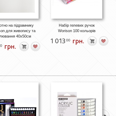
отно на підрамнику
Набір гелевих ручок
son для живопису та
Worison 100 кольорів
лювання 40х50см
1 013
грн.
00
грн.
0