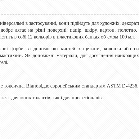
універсальні в застосуванні, вони підійдуть для художніх, декора
добре лягає на різні поверхні: папір, шкіру, картон, полотно
стить в собі 12 кольорів в пластикових банках об`ємом 100 мл.
илові фарби за допомогою кистей з щетини, колонка або с
мастихіни. Як допоміжні матеріали, для досягнення найкращих 
гелі.
 не токсична. Відповідає європейським стандартам ASTM D-42
 як для юних талантів, так і для професіоналів.