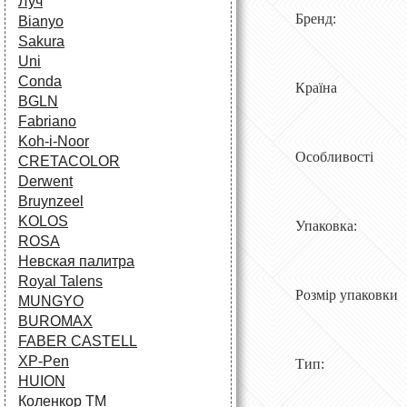
Луч
Бренд: 
Bianyo
Sakura
Uni
Conda
Країна 
BGLN
Fabriano
Koh-i-Noor
Особливості
CRETACOLOR
Derwent
Bruynzeel
KOLOS
Упаковка: К
ROSA
Невская палитра
Royal Talens
Розмір упаковки 
MUNGYO
BUROMAX
FABER CASTELL
XP-Pen
Тип: Наб
HUION
Коленкор ТМ